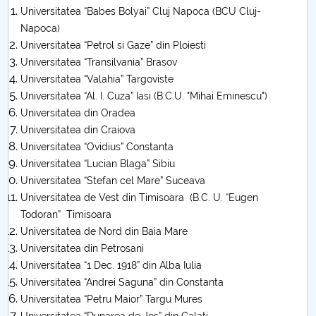
Universitatea “Babes Bolyai” Cluj Napoca (BCU Cluj-
Call for papers
Napoca)
Universitatea “Petrol si Gaze” din Ploiesti
Content Sections of SBESS Journal
Universitatea “Transilvania” Brasov
Universitatea “Valahia” Targoviste
Publication ethics and malpractice statement -
Universitatea “Al. I. Cuza” Iasi (B.C.U. "Mihai Eminescu")
SBESS Journal
Universitatea din Oradea
Universitatea din Craiova
Indexing & Abstracting
Universitatea “Ovidius” Constanta
Universitatea “Lucian Blaga” Sibiu
Fees & Charges
Universitatea “Stefan cel Mare” Suceava
Universitatea de Vest din Timisoara (B.C. U. “Eugen
Todoran” Timisoara
Universitatea de Nord din Baia Mare
Universitatea din Petrosani
Universitatea “1 Dec. 1918” din Alba Iulia
Universitatea “Andrei Saguna” din Constanta
Universitatea “Petru Maior” Targu Mures