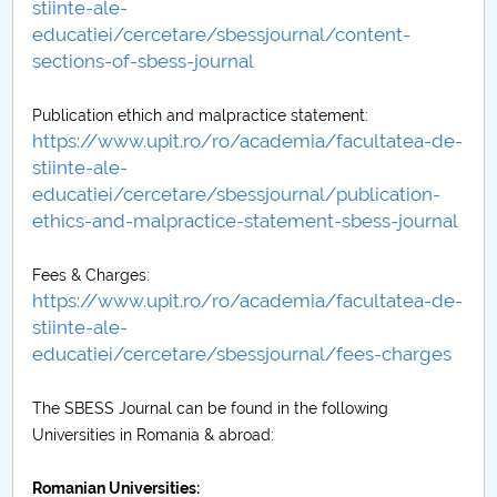
stiinte-ale-
Raportul Conducerii Centrului Universitar Pitești
educatiei/cercetare/sbessjournal/content-
privind implementarea Planului Operațional 2020-
sections-of-sbess-journal
2024
Publication ethich and malpractice statement:
https://www.upit.ro/ro/academia/facultatea-de-
Parteneri CUP
stiinte-ale-
educatiei/cercetare/sbessjournal/publication-
Centrul de Consiliere și Orientare în Carieră
ethics-and-malpractice-statement-sbess-journal
Chestionar angajabilitate ALUMNI – UPB
Fees & Charges:
https://www.upit.ro/ro/academia/facultatea-de-
CAR2026
stiinte-ale-
educatiei/cercetare/sbessjournal/fees-charges
MENIU CANTINA
The SBESS Journal can be found in the following
Scientific Board
Universities in Romania & abroad:
SBESS Journal Archives
Romanian Universities: