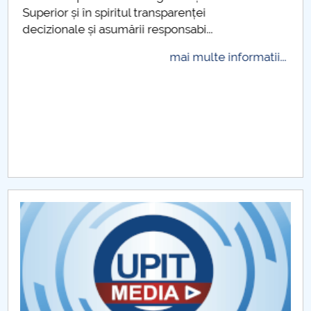
plăti și cu cardul
mai multe informatii...
.