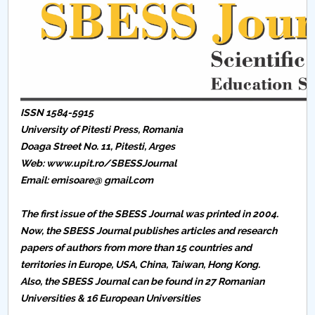
Consiliul de Administratie
Nr. de telefon si adrese Facultăți
Admitere
Români de pretutindeni - ADMITERE
ISSN 1584-5915
University of Pitesti Press,
Romania
Senat
Doaga Street No. 11, Pitesti, Arges
Web: www.upit.ro/SBESSJournal
Facultăți
Email: emisoare@ gmail.com
Studenți
The first issue of the SBESS Journal was printed in 2004.
Now, the SBESS Journal publishes articles and research
Ghiduri pentru STUDENȚI
papers of authors from more than 15 countries and
territories in Europe, USA, China, Taiwan, Hong Kong.
Relații Publice
Also, the SBESS Journal can be found in 27 Romanian
Universities & 16 European Universities
Relații Internaționale