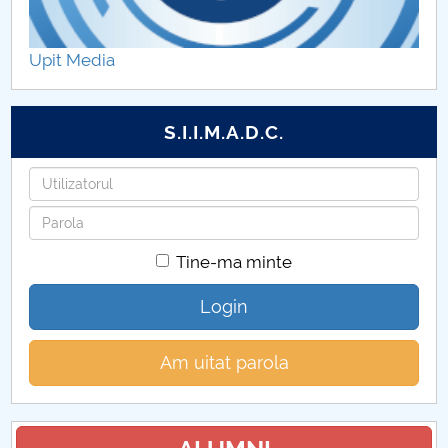
Upit Media
S.I.I.M.A.D.C.
Utilizatorul
Parola
Tine-ma minte
Login
Am uitat parola