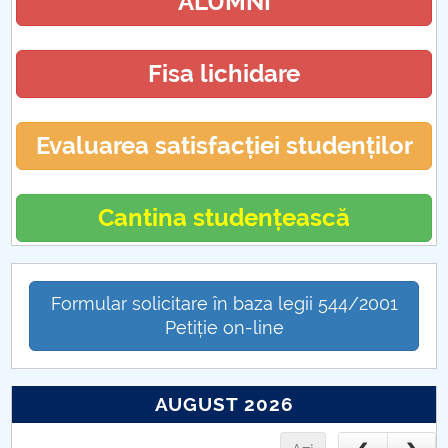
ALUMNI
Fisa lichidare
Evaluarea satisfacției studenților
Cantina studențească
Formular solicitare în baza legii 544/2001
Petiție on-line
AUGUST 2026