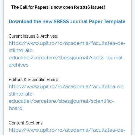
The Call for Papers is now open for 2016 issues!
PNRR
Download the new SBESS Journal Paper Template
Proiect PRIM STUD
Curent Issues & Archives:
Proiect SU-ETIC
https://www.upit.ro/ro/academia/facultatea-de-
stiinte-ale-
Protecția datelor personale
educatiei/cercetare/sbessjournal/sbess-journal-
archives
UNIVERSITATE pentru comunitate
Editors & Scientific Board:
IOSUD/CSUD-Doctorate
https://www.upit.ro/ro/academia/facultatea-de-
stiinte-ale-
Comisie de etica unversitară
educatiei/cercetare/sbessjournal/scientific-
board
Evenimente CUP
Content Sections:
Accesibilitate pentru studenții cu dizabilități
https://www.upit.ro/ro/academia/facultatea-de-