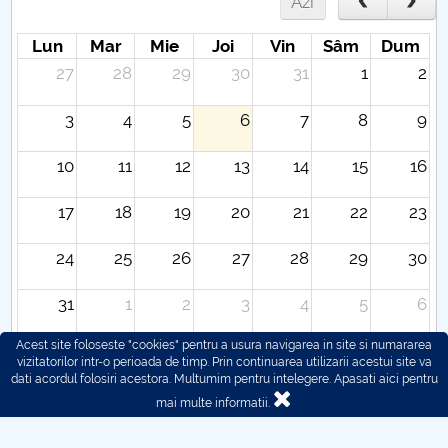
Azi
Lun
Mar
Mie
Joi
Vin
Sâm
Dum
27
28
29
30
31
1
2
3
4
5
6
7
8
9
10
11
12
13
14
15
16
17
18
19
20
21
22
23
24
25
26
27
28
29
30
31
1
2
3
4
5
6
Acest site foloseste "cookies" pentru a usura navigarea in site si numararea
vizitatorilor intr-o perioada de timp. Prin continuarea utilizarii acestui site va
dati acordul folosiri acestora. Multumim pentru intelegere.
Apasati aici pentru
mai multe informatii.