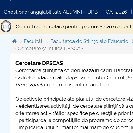
Chestionar angajabilitate ALUMNI – UPB
CAR2026
Centrul de cercetare pentru promovarea excelente
Facultăți
Facultatea de Științe ale Educatiei, 
Cercetare științifică DPSCAS
Cercetare DPSCAS
Cercetarea ştiinţifică se derulează în cadrul labora
COMUNICAT DE PRESA
cadrele didactice ale departamentului: Centrul
de 
PRIMSTUD 26.03.2026
Profesională
, centru existent în facultate.
Obiectivele principale ale planului de cercetare vizea
- eficientizarea activităţii de cercetare ştiinţifică a
orientarea activităţilor specifice pe direcţiile priori
- participarea la competiţiile de programe de cercet
- implicarea unui număr tot mai mare de studenţi în