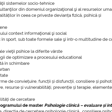
tăţii sistemelor socio-tehnice
tanţilor din domeniul organizaţional şi al resurselor um
ităților în ceea ce priveste devianța fizică, psihică și
pene
lui context informaţional şi social
în sport, sub toate formele sale şi într-o multitudine de 
e vieţii psihice la diferite vârste
egii de optimizare a procesului educational
ată în schimbare
 urban
etate
me de conviețuire, funcții și disfuncții, consiliere și psiho
e, resurse și vulnerabilități, prevenție și terapie, element
lități de cercetare
rogramului de master
Psihologie clinică – evaluare și in
direcția de cercetare psihologie clinică, consiliere psiho