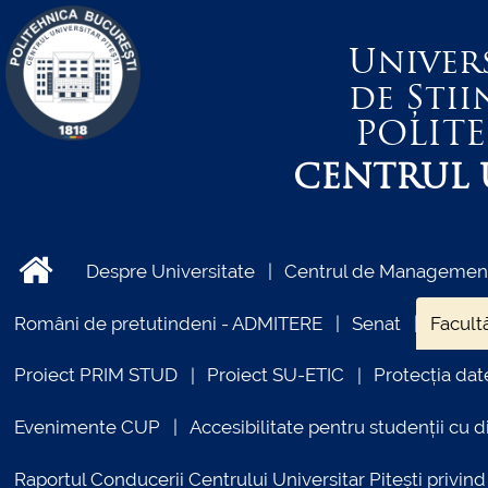
Univer
de Știi
POLIT
CENTRUL U
Despre Universitate
Centrul de Management 
Români de pretutindeni - ADMITERE
Senat
Facultă
Proiect PRIM STUD
Proiect SU-ETIC
Protecția dat
Evenimente CUP
Accesibilitate pentru studenții cu di
Raportul Conducerii Centrului Universitar Pitești priv