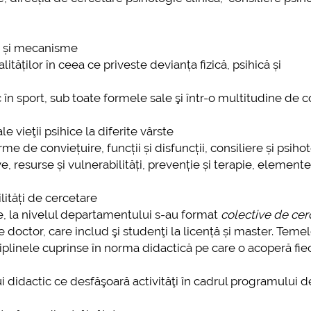
ă și mecanisme
ităților în ceea ce priveste devianța fizică, psihică și
în sport, sub toate formele sale şi într-o multitudine de 
e vieţii psihice la diferite vârste
me de conviețuire, funcții și disfuncții, consiliere și psiho
e, resurse și vulnerabilități, prevenție și terapie, element
lități de cercetare
e, la nivelul departamentului s-au format
colective de cer
de doctor, care includ şi studenţi la licență și master. Teme
iplinele cuprinse în norma didactică pe care o acoperă fie
idactic ce desfăşoară activităţi în cadrul programului de