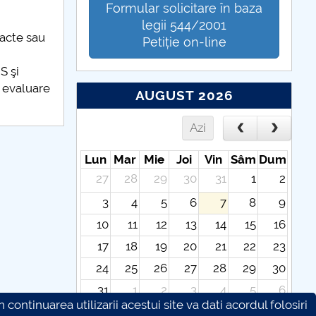
Formular solicitare în baza
legii 544/2001
racte sau
Petiție on-line
S şi
– evaluare
AUGUST 2026
Azi
Lun
Mar
Mie
Joi
Vin
Sâm
Dum
27
28
29
30
31
1
2
3
4
5
6
7
8
9
10
11
12
13
14
15
16
17
18
19
20
21
22
23
24
25
26
27
28
29
30
31
1
2
3
4
5
6
continuarea utilizarii acestui site va dati acordul folosiri