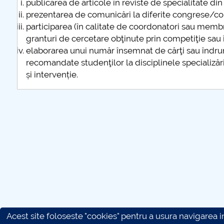
publicarea de articole în reviste de specialitate din
prezentarea de comunicări la diferite congrese/co
participarea (în calitate de coordonatori sau membr
granturi de cercetare obţinute prin competiţie sau
elaborarea unui număr însemnat de cărţi sau îndrum
recomandate studenţilor la disciplinele specializăr
și intervenție.
Acest site foloseste "cookies" pentru a usura navigarea in 