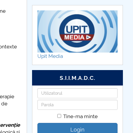
ane
contexte
Upit Media
S.I.I.M.A.D.C.
Utilizatorul
terapie
Parola
e de
Tine-ma minte
tervenție
Login
logică şi