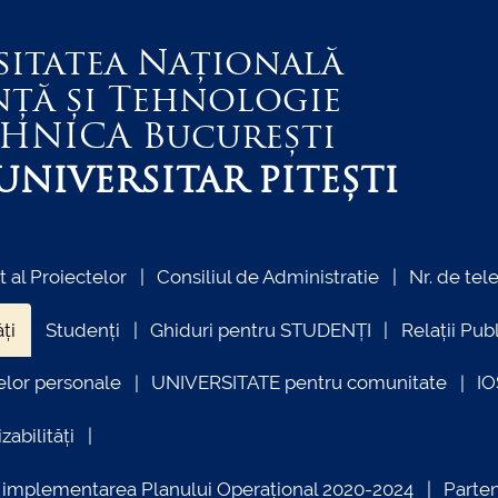
sitatea Națională
nță și Tehnologie
EHNICA
București
NIVERSITAR PITEȘTI
al Proiectelor
Consiliul de Administratie
Nr. de tel
ți
Studenți
Ghiduri pentru STUDENȚI
Relații Pub
elor personale
UNIVERSITATE pentru comunitate
I
zabilități
ind implementarea Planului Operațional 2020-2024
Parte