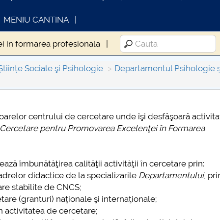
MENIU CANTINA
i in formarea profesionala
Științe Sociale şi Psihologie
Departamentul Psihologie și 
toarelor centrului de cercetare unde îşi desfăşoară activit
INFORMATII ACTE STUDII
CARTA_UNST
Cercetare pentru Promovarea Excelenţei în Formarea
Consultare p
ză îmbunătăţirea calităţii activităţii în cercetare prin:
 cadrelor didactice de la specializarile
Departamentului
, pri
tare stabilite de CNCS;
are (granturi) naţionale şi internaţionale;
 activitatea de cercetare;