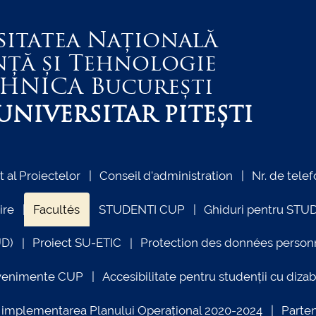
sitatea Națională
nță și Tehnologie
EHNICA
București
NIVERSITAR PITEȘTI
al Proiectelor
Conseil d'administration
Nr. de telef
ire
Facultés
STUDENTI CUP
Ghiduri pentru STU
UD)
Proiect SU-ETIC
Protection des données person
venimente CUP
Accesibilitate pentru studenții cu dizabi
ind implementarea Planului Operațional 2020-2024
Parte