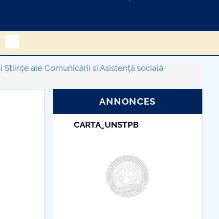
Științe ale Comunicării si Asistență socială
ANNONCES
NSTPB
Taxe de școlarizare
indexate – Centrul
Universitar Pitești