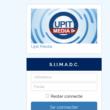
Upit Media
S.I.I.M.A.D.C.
Identifiant
Mot
de
Rester connecté
passe
Se connecter