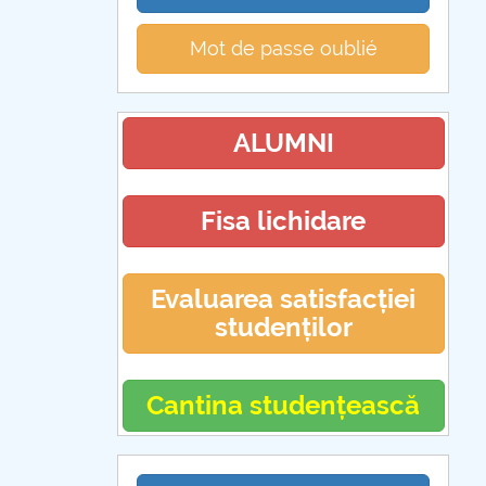
Mot de passe oublié
ALUMNI
Fisa lichidare
Evaluarea satisfacției
studenților
Cantina studențească