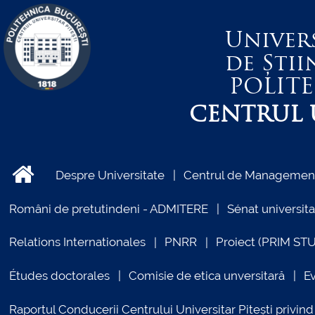
Univer
de Știi
POLIT
CENTRUL U
Despre Universitate
Centrul de Management 
Români de pretutindeni - ADMITERE
Sénat universita
Relations Internationales
PNRR
Proiect (PRIM ST
Études doctorales
Comisie de etica unversitară
E
Raportul Conducerii Centrului Universitar Pitești priv