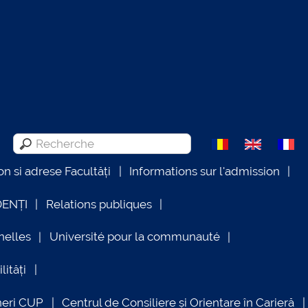
on si adrese Facultăți
Informations sur l'admission
DENȚI
Relations publiques
nelles
Université pour la communauté
lități
neri CUP
Centrul de Consiliere și Orientare în Carieră