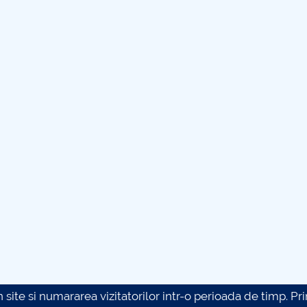
site si numararea vizitatorilor intr-o perioada de timp. Prin 