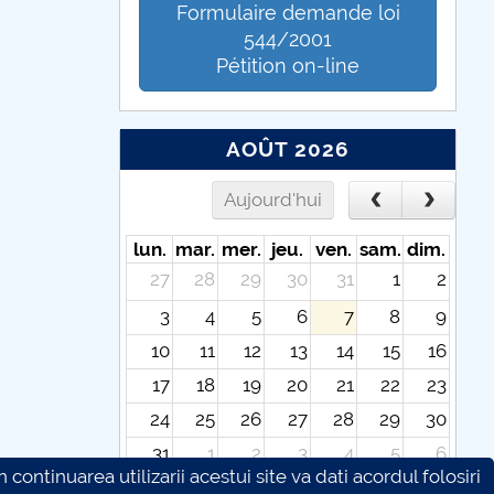
Formulaire demande loi
544/2001
Pétition on-line
AOÛT 2026
Aujourd'hui
lun.
mar.
mer.
jeu.
ven.
sam.
dim.
27
28
29
30
31
1
2
3
4
5
6
7
8
9
10
11
12
13
14
15
16
17
18
19
20
21
22
23
24
25
26
27
28
29
30
31
1
2
3
4
5
6
continuarea utilizarii acestui site va dati acordul folosiri