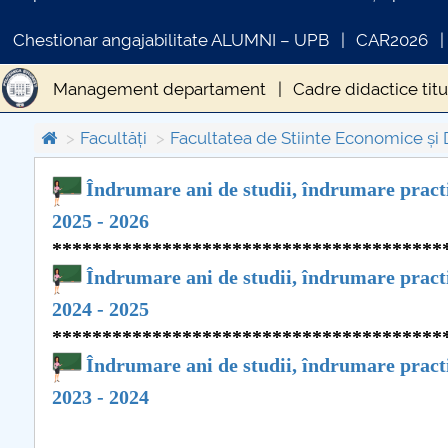
Chestionar angajabilitate ALUMNI – UPB
CAR2026
Management departament
Cadre didactice titu
Îndrumători an
Organizare practică
Cercetare 
Facultăți
Facultatea de Stiinte Economice și 
Îndrumare ani de studii, îndrumare practi
2025 - 2026
COMUNICAT DE PRESA
***************************************
PRIMSTUD 26.03.2026
Îndrumare ani de studii, îndrumare practi
2024 - 2025
***************************************
Îndrumare ani de studii, îndrumare practi
2023 - 2024