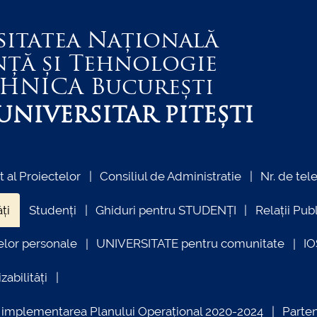
sitatea Națională
nță și Tehnologie
EHNICA
București
NIVERSITAR PITEȘTI
al Proiectelor
Consiliul de Administratie
Nr. de tel
ți
Studenți
Ghiduri pentru STUDENȚI
Relații Pub
elor personale
UNIVERSITATE pentru comunitate
I
zabilități
ind implementarea Planului Operațional 2020-2024
Parte