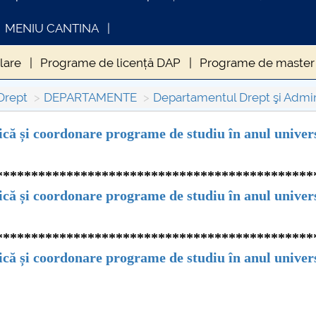
MENIU CANTINA
lare
Programe de licență DAP
Programe de master
Științifică
Drept
DEPARTAMENTE
Departamentul Drept şi Admin
că și coordonare programe de studiu în anul univer
INFORMATII ACTE STUDII
CARTA_UNST
*********************************************
Consultare p
că și coordonare programe de studiu în anul univer
*********************************************
că și coordonare programe de studiu în anul univer