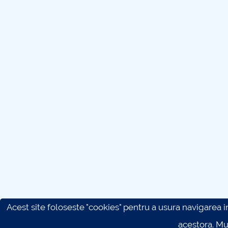
Acest site foloseste "cookies" pentru a usura navigarea in 
acestora. M