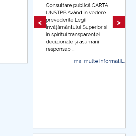
ublică CARTA
d în vedere
Taxe de școlarizare
egii
indexate Taxele se pot plăti
<
>
i Superior și
și cu cardul
nsparenței
mai multe informatii
i asumării
i multe informatii...