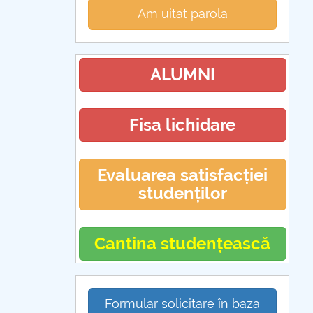
Am uitat parola
ALUMNI
Fisa lichidare
Evaluarea satisfacției
studenților
Cantina studențească
Formular solicitare în baza