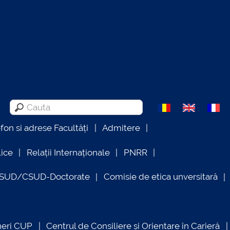
efon si adrese Facultăți
Admitere
lice
Relații Internaționale
PNRR
OSUD/CSUD-Doctorate
Comisie de etica unversitară
neri CUP
Centrul de Consiliere și Orientare în Carieră