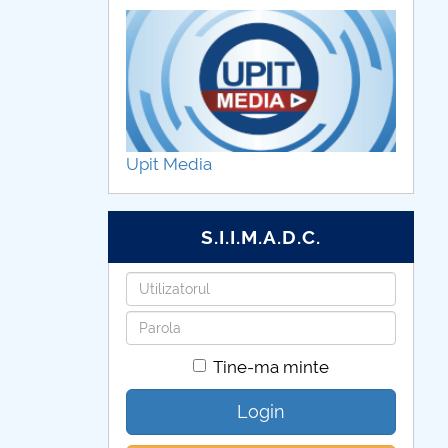
Upit Media
S.I.I.M.A.D.C.
Utilizatorul
Parola
Tine-ma minte
Login