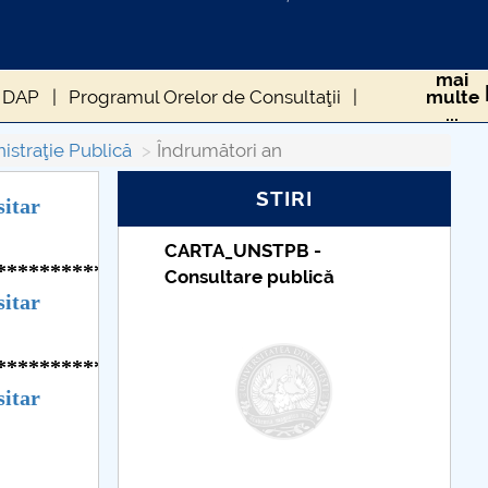
mai
 DAP
Programul Orelor de Consultaţii
multe
...
istraţie Publică
Îndrumători an
STIRI
sitar
PB -
Taxe de școlarizare
****************************
ublică
indexate – Centrul
sitar
Universitar Pitești
****************************
sitar