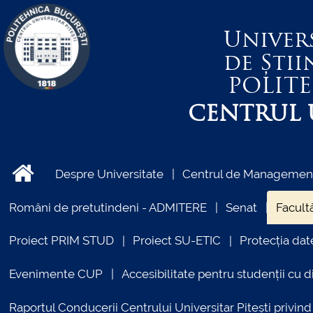
Univer
de Știi
POLIT
CENTRUL U
Despre Universitate
Centrul de Management 
Români de pretutindeni - ADMITERE
Senat
Facultă
Proiect PRIM STUD
Proiect SU-ETIC
Protecția dat
Evenimente CUP
Accesibilitate pentru studenții cu di
Raportul Conducerii Centrului Universitar Pitești priv