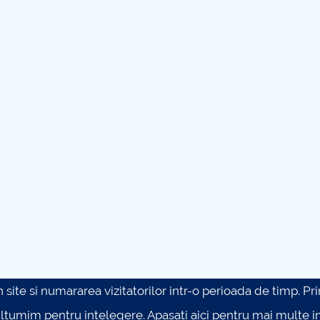
site si numararea vizitatorilor intr-o perioada de timp. Prin 
ultumim pentru intelegere.
Apasati aici pentru mai multe in