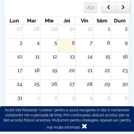
Azi
Lun
Mar
Mie
Joi
Vin
Sâm
Dum
27
28
29
30
31
1
2
3
4
5
6
7
8
9
10
11
12
13
14
15
16
17
18
19
20
21
22
23
24
25
26
27
28
29
30
31
1
2
3
4
5
6
Acest site foloseste "cookies" pentru a usura navigarea in site si numararea
vizitatorilor intr-o perioada de timp. Prin continuarea utilizarii acestui site va
dati acordul folosiri acestora. Multumim pentru intelegere.
Apasati aici pentru
mai multe informatii.