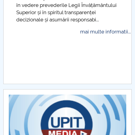
.
în vedere prevederile Legii Învățământului
Raportul Conducerii Centrului Universitar Pitești
Superior și în spiritul transparenței
privind implementarea Planului Operațional 2020-
decizionale și asumării responsabi...
2024
mai multe informatii...
Parteneri CUP
Centrul de Consiliere și Orientare în Carieră
Chestionar angajabilitate ALUMNI – UPB
CAR2026
MENIU CANTINA
Management departament
Cadre didactice titulare