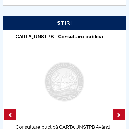
PNRR
STIRI
Proiect PRIM STUD
CARTA_UNSTPB - Consultare publică
Proiect SU-ETIC
Protecția datelor personale
UNIVERSITATE pentru comunitate
IOSUD/CSUD-Doctorate
Comisie de etica unversitară
Evenimente CUP
<
>
Accesibilitate pentru studenții cu dizabilități
Consultare publică CARTA UNSTPB Având