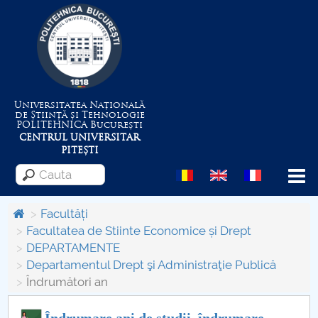
Universitatea Națională
de Știință și Tehnologie
POLITEHNICA
București
CENTRUL UNIVERSITAR
PITEȘTI
Menu
Facultăți
Facultatea de Stiinte Economice și Drept
DEPARTAMENTE
Despre Universitate
Departamentul Drept şi Administraţie Publică
Îndrumători an
Centrul de Management al Proiectelor