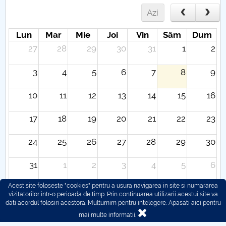
Azi
Lun
Mar
Mie
Joi
Vin
Sâm
Dum
27
28
29
30
31
1
2
3
4
5
6
7
8
9
10
11
12
13
14
15
16
17
18
19
20
21
22
23
24
25
26
27
28
29
30
31
1
2
3
4
5
6
Acest site foloseste "cookies" pentru a usura navigarea in site si numararea
vizitatorilor intr-o perioada de timp. Prin continuarea utilizarii acestui site va
dati acordul folosiri acestora. Multumim pentru intelegere.
Apasati aici pentru
mai multe informatii.