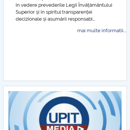
.
în vedere prevederile Legii Învățământului
Raportul Conducerii Centrului Universitar Pitești
Superior și în spiritul transparenței
privind implementarea Planului Operațional 2020-
decizionale și asumării responsabi...
2024
mai multe informatii...
Parteneri CUP
Centrul de Consiliere și Orientare în Carieră
Chestionar angajabilitate ALUMNI – UPB
CAR2026
MENIU CANTINA
Drept
Drept IFR