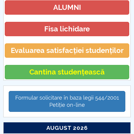
ALUMNI
Fisa lichidare
Evaluarea satisfacției studenților
Cantina studențească
Formular solicitare în baza legii 544/2001
Petiție on-line
AUGUST 2026