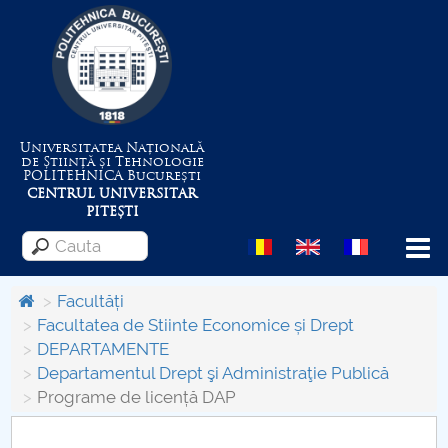
Universitatea Națională
de Știință și Tehnologie
POLITEHNICA
București
CENTRUL UNIVERSITAR
PITEȘTI
Menu
Facultăți
Facultatea de Stiinte Economice și Drept
DEPARTAMENTE
Despre Universitate
Departamentul Drept şi Administraţie Publică
Programe de licență DAP
Centrul de Management al Proiectelor