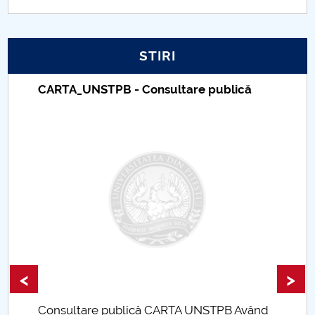
PNRR
STIRI
Proiect PRIM STUD
CARTA_UNSTPB - Consultare publică
Proiect SU-ETIC
Protecția datelor personale
UNIVERSITATE pentru comunitate
IOSUD/CSUD-Doctorate
Comisie de etica unversitară
Evenimente CUP
<
>
Accesibilitate pentru studenții cu dizabilități
Consultare publică CARTA UNSTPB Având