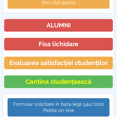
Am uitat parola
ALUMNI
Fisa lichidare
Evaluarea satisfacției studenților
Cantina studențească
Formular solicitare în baza legii 544/2001
Petiție on-line