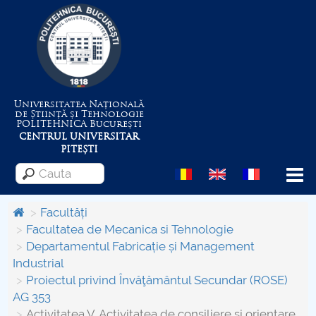
Universitatea Națională
de Știință și Tehnologie
POLITEHNICA
București
CENTRUL UNIVERSITAR
PITEȘTI
Menu
Facultăți
Facultatea de Mecanica si Tehnologie
Departamentul Fabricație și Management
Despre Universitate
Industrial
Proiectul privind Învăţământul Secundar (ROSE)
Centrul de Management al Proiectelor
AG 353
Activitatea V. Activitatea de consiliere şi orientare