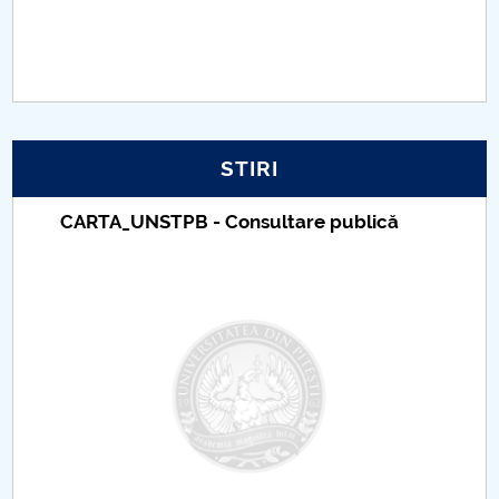
PNRR
Proiect PRIM STUD
Proiect SU-ETIC
STIRI
Protecția datelor personale
CARTA_UNSTPB - Consultare publică
UNIVERSITATE pentru comunitate
IOSUD/CSUD-Doctorate
Comisie de etica unversitară
Evenimente CUP
Accesibilitate pentru studenții cu dizabilități