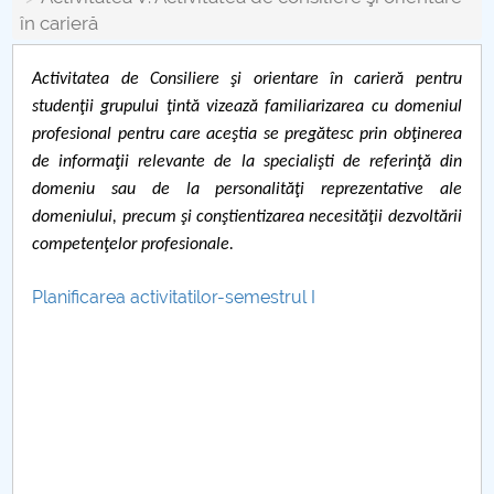
Consiliul de Administratie
în carieră
Nr. de telefon si adrese Facultăți
Activitatea de Consiliere şi orientare în carieră pentru
Admitere
studenţii grupului ţintă vizează familiarizarea cu domeniul
profesional pentru care aceştia se pregătesc prin obţinerea
Români de pretutindeni - ADMITERE
de informaţii relevante de la specialişti de referinţă din
domeniu sau de la personalităţi reprezentative ale
Senat
domeniului, precum şi conştientizarea necesităţii dezvoltării
competenţelor profesionale.
Facultăți
Planificarea activitatilor-semestrul I
Studenți
Ghiduri pentru STUDENȚI
Relații Publice
Relații Internaționale