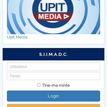
mentorat) - Anul II
Activitatea II. Elaborarea şi furnizarea de programe
remediale
Activitatea III. Elaborarea şi implementarea
Upit Media
programului de dezvoltare a competențelor cheie
de învățare eficientă
S.I.I.M.A.D.C.
Activitatea IV. Elaborarea şi implementarea
programului de dezvoltare personală şi abilităţi
Utilizatorul
socio-emoţionale
Parola
Activitatea V. Activitatea de consiliere şi orientare
Tine-ma minte
în carieră
Login
Activitatea VI Dotarea