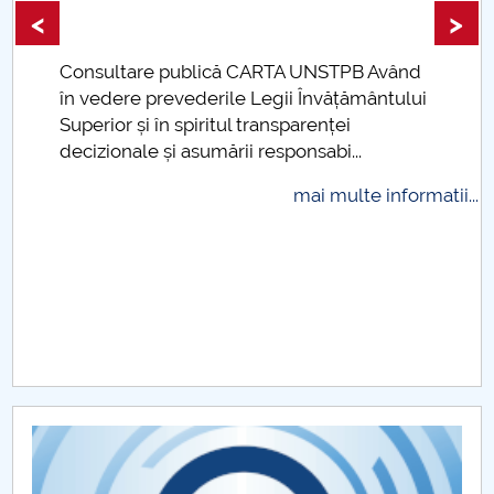
<
>
Raportul Conducerii Centrului Universitar Pitești
privind implementarea Planului Operațional 2020-
Consultare publică CARTA UNSTPB Având
2024
.
în vedere prevederile Legii Învățământului
Superior și în spiritul transparenței
Parteneri CUP
decizionale și asumării responsabi...
Centrul de Consiliere și Orientare în Carieră
mai multe informatii...
Chestionar angajabilitate ALUMNI – UPB
CAR2026
MENIU CANTINA
Activitatea I. Activitatea de îndrumare şi suport
(tutorat şi mentorat)
Activitatea de îndrumare şi suport (tutorat şi