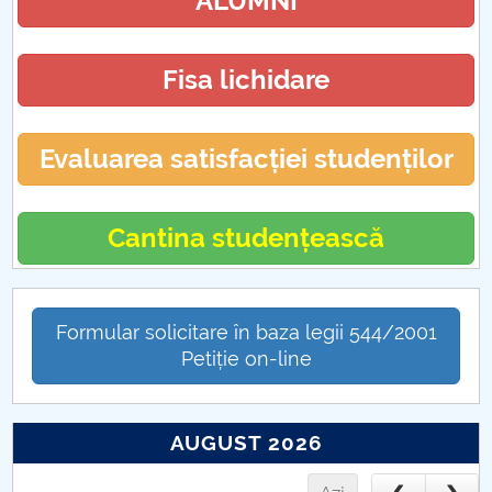
ALUMNI
Fisa lichidare
Evaluarea satisfacției studenților
Cantina studențească
Formular solicitare în baza legii 544/2001
Petiție on-line
AUGUST 2026