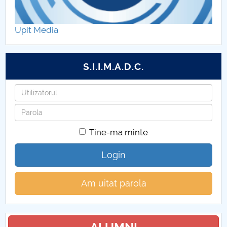
Upit Media
S.I.I.M.A.D.C.
Utilizatorul
Parola
Tine-ma minte
Login
Am uitat parola