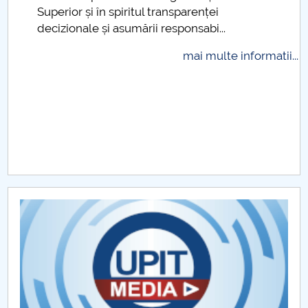
Superior și în spiritul transparenței
Raportul Conducerii Centrului Universitar Pitești
decizionale și asumării responsabi...
privind implementarea Planului Operațional 2020-
2024
mai multe informatii...
Parteneri CUP
Centrul de Consiliere și Orientare în Carieră
Chestionar angajabilitate ALUMNI – UPB
CAR2026
MENIU CANTINA
Proiecte PEO
Proiecte Erasmus+