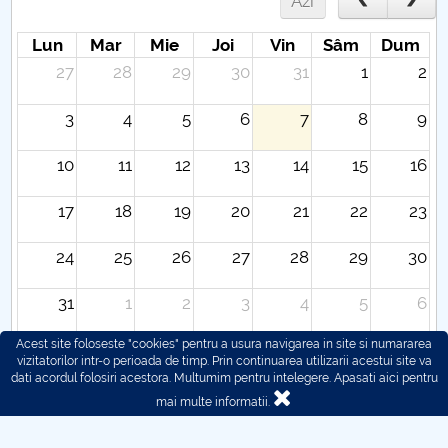
Azi
Lun
Mar
Mie
Joi
Vin
Sâm
Dum
27
28
29
30
31
1
2
3
4
5
6
7
8
9
10
11
12
13
14
15
16
17
18
19
20
21
22
23
24
25
26
27
28
29
30
31
1
2
3
4
5
6
Acest site foloseste "cookies" pentru a usura navigarea in site si numararea
vizitatorilor intr-o perioada de timp. Prin continuarea utilizarii acestui site va
dati acordul folosiri acestora. Multumim pentru intelegere.
Apasati aici pentru
mai multe informatii.