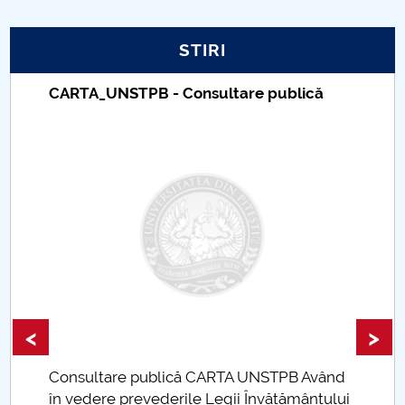
PNRR
STIRI
Proiect PRIM STUD
CARTA_UNSTPB - Consultare publică
Proiect SU-ETIC
Protecția datelor personale
UNIVERSITATE pentru comunitate
IOSUD/CSUD-Doctorate
Comisie de etica unversitară
<
>
Evenimente CUP
Consultare publică CARTA UNSTPB Având
Accesibilitate pentru studenții cu dizabilități
.
în vedere prevederile Legii Învățământului