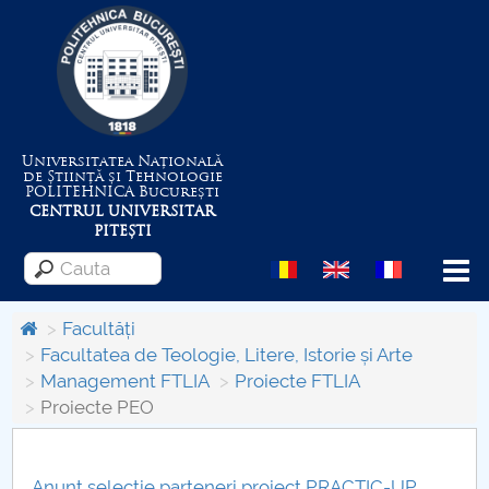
Universitatea Națională
de Știință și Tehnologie
POLITEHNICA
București
CENTRUL UNIVERSITAR
PITEȘTI
Menu
Facultăți
Facultatea de Teologie, Litere, Istorie și Arte
Management FTLIA
Proiecte FTLIA
Despre Universitate
Proiecte PEO
Centrul de Management al Proiectelor
Anunt selectie parteneri proiect PRACTIC-UP