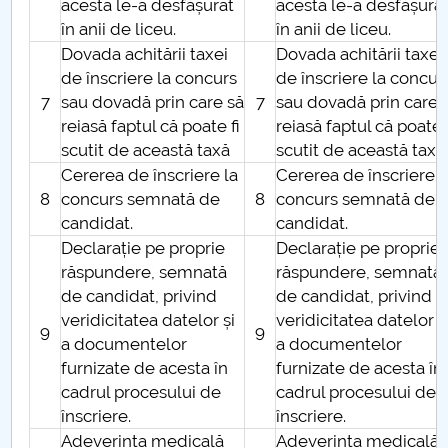
acesta le-a desfășurat
acesta le-a desfășura
ADMITERE dosar LL, LMA, IST, TEO
în anii de liceu.
în anii de liceu.
Dovada achitării taxei
Dovada achitării taxei
ADMITERE LICENTA SESIUNEA III
de înscriere la concurs
de înscriere la concur
7
sau dovadă prin care să
7
sau dovadă prin care 
ADMITERE LICENȚĂ SESIUNEA II
reiasă faptul că poate fi
reiasă faptul că poate 
scutit de această taxă
scutit de această taxă
Admitere masterat
Cererea de înscriere la
Cererea de înscriere l
8
concurs semnată de
8
concurs semnată de
Sesiuni Admitere
candidat.
candidat.
Declarație pe proprie
Declarație pe proprie
ÎNMATRICULARE
răspundere, semnată
răspundere, semnată
de candidat, privind
de candidat, privind
LOCURI SUBVENȚIONATE
veridicitatea datelor și
veridicitatea datelor ș
9
9
a documentelor
a documentelor
TAXE DE ȘCOLARIZARE
furnizate de acesta în
furnizate de acesta în
cadrul procesului de
cadrul procesului de
Admitere - Faze
înscriere.
înscriere.
Adeverința medicală
Adeverința medicală