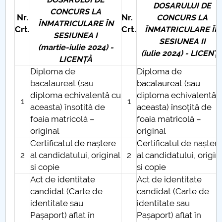
Consiliul de Administratie
DOSARULUI DE
CONCURS LA
Nr.
Nr.
CONCURS LA
ÎNMATRICULARE ÎN
Nr. de telefon si adrese Facultăți
Crt.
Crt.
ÎNMATRICULARE ÎN
SESIUNEA I
SESIUNEA II
(martie-iulie 2024) -
Admitere
(iulie 2024) - LICENȚ
LICENȚĂ
Diploma de
Diploma de
Români de pretutindeni - ADMITERE
bacalaureat (sau
bacalaureat (sau
diploma echivalentă cu
diploma echivalentă 
Senat
1
1
aceasta) însoțită de
aceasta) însoțită de
foaia matricolă –
foaia matricolă –
Facultăți
original
original
Certificatul de naștere
Certificatul de nașter
Studenți
2
al candidatului, original
2
al candidatului, origin
si copie
si copie
Ghiduri pentru STUDENȚI
Act de identitate
Act de identitate
candidat (Carte de
candidat (Carte de
Relații Publice
identitate sau
identitate sau
Pașaport) aflat în
Pașaport) aflat în
Relații Internaționale