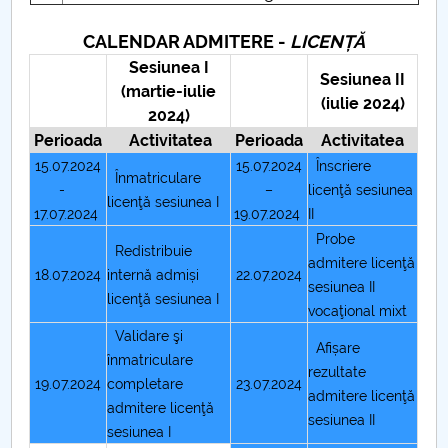
CALENDAR ADMITERE -
LICENȚĂ
Sesiunea I
Sesiunea II
(martie-iulie
(iulie 2024)
2024)
Perioada
Activitatea
Perioada
Activitatea
15.07.2024
15.07.2024
Înscriere
Înmatriculare
-
–
licenţă sesiunea
licenţă sesiunea I
17.07.2024
19.07.2024
II
Probe
Redistribuie
admitere licenţă
18.07.2024
internă admiși
22.07.2024
sesiunea II
licenţă sesiunea I
vocaţional mixt
Validare şi
Afișare
înmatriculare
rezultate
19.07.2024
completare
23.07.2024
admitere licenţă
admitere licenţă
sesiunea II
sesiunea I