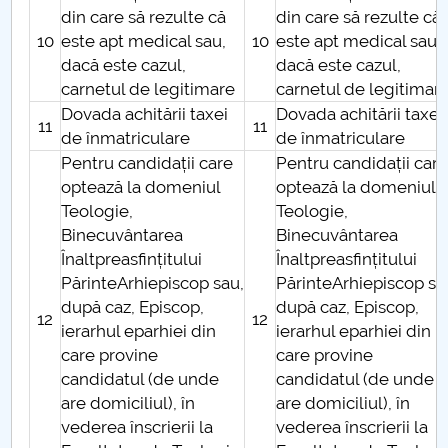
Taxe
din care să rezulte că
din care să rezulte că
10
este apt medical sau,
10
este apt medical sau,
dacă este cazul,
dacă este cazul,
carnetul de legitimare
carnetul de legitimar
Dovada achitării taxei
Dovada achitării taxei
11
11
de înmatriculare
de înmatriculare
Pentru candidații care
Pentru candidații car
optează la domeniul
optează la domeniul
Teologie,
Teologie,
Binecuvântarea
Binecuvântarea
Înaltpreasfințitului
Înaltpreasfințitului
PărinteArhiepiscop sau,
PărinteArhiepiscop sa
după caz, Episcop,
după caz, Episcop,
12
12
ierarhul eparhiei din
ierarhul eparhiei din
care provine
care provine
candidatul (de unde
candidatul (de unde
are domiciliul), în
are domiciliul), în
vederea înscrierii la
vederea înscrierii la