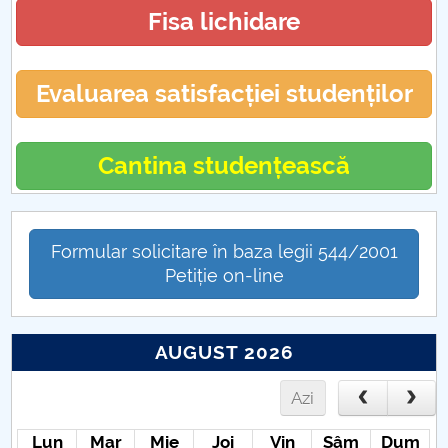
Fisa lichidare
Evaluarea satisfacției studenților
Cantina studențească
Formular solicitare în baza legii 544/2001
Petiție on-line
AUGUST 2026
Azi
Lun
Mar
Mie
Joi
Vin
Sâm
Dum