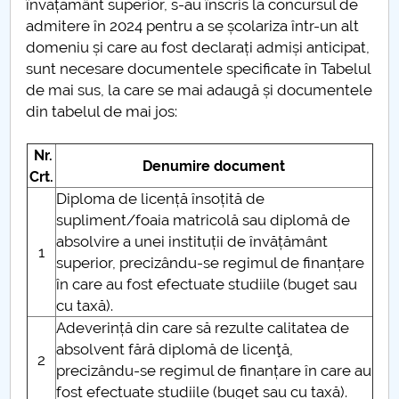
învățământ superior, s-au înscris la concursul de
admitere în 2024 pentru a se școlariza într-un alt
domeniu și care au fost declarați admiși anticipat,
sunt necesare documentele specificate în Tabelul
de mai sus, la care se mai adaugă și documentele
din tabelul de mai jos:
Nr.
Denumire document
Crt.
Diploma de licență însoțită de
supliment/foaia matricolă sau diplomă de
absolvire a unei instituții de învățământ
1
superior, precizându-se regimul de finanțare
în care au fost efectuate studiile (buget sau
cu taxă).
Adeverință din care să rezulte calitatea de
absolvent fără diplomă de licenţă,
2
precizându-se regimul de finanțare în care au
fost efectuate studiile (buget sau cu taxă).