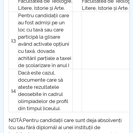
Facultatea de Teologie,
Facultatea de Teologi
Litere, Istorie și Arte.
Litere, Istorie și Arte.
Pentru candidații care
au fost admiși pe un
loc cu taxă sau care
participă la glisare
13
având activate opțiuni
cu taxă, dovada
achitării parțiale a taxei
de școlarizare în anul I
Dacă este cazul,
documente care să
ateste rezultatele
14
deosebite în cadrul
olimpiadelor de profil
din timpul liceului.
NOTĂ:Pentru candidații care sunt deja absolvenți
(cu sau fără diplomă) ai unei instituții de