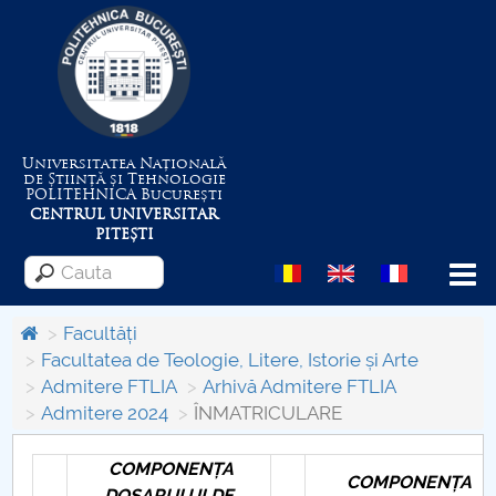
Universitatea Națională
de Știință și Tehnologie
POLITEHNICA
București
CENTRUL UNIVERSITAR
PITEȘTI
Menu
Facultăți
Facultatea de Teologie, Litere, Istorie și Arte
Admitere FTLIA
Arhivă Admitere FTLIA
Despre Universitate
Admitere 2024
ÎNMATRICULARE
Centrul de Management al Proiectelor
COMPONENȚA
COMPONENȚA
DOSARULUI DE