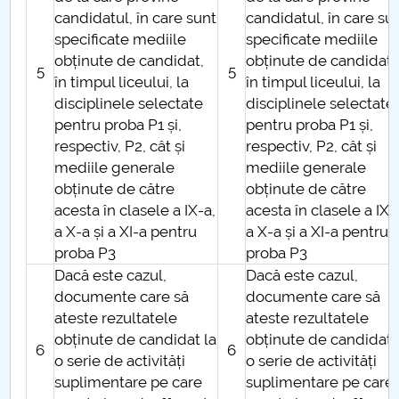
candidatul, în care sunt
candidatul, în care su
Raportul Conducerii Centrului Universitar Pitești
specificate mediile
specificate mediile
privind implementarea Planului Operațional 2020-
obținute de candidat,
obținute de candidat,
2024
5
5
în timpul liceului, la
în timpul liceului, la
disciplinele selectate
disciplinele selectate
Parteneri CUP
pentru proba P1 și,
pentru proba P1 și,
respectiv, P2, cât și
respectiv, P2, cât și
Centrul de Consiliere și Orientare în Carieră
mediile generale
mediile generale
obținute de către
obținute de către
Chestionar angajabilitate ALUMNI – UPB
acesta în clasele a IX-a,
acesta în clasele a IX-
a X-a și a XI-a pentru
a X-a și a XI-a pentru
CAR2026
proba P3
proba P3
Dacă este cazul,
Dacă este cazul,
MENIU CANTINA
documente care să
documente care să
ateste rezultatele
ateste rezultatele
ADMITERE vocational MUZ, ACT
obținute de candidat la
obținute de candidat 
6
6
o serie de activități
o serie de activități
ADMITERE mixt Arte Vizuale
suplimentare pe care
suplimentare pe care