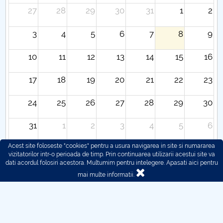
27
28
29
30
31
1
2
3
4
5
6
7
8
9
10
11
12
13
14
15
16
17
18
19
20
21
22
23
24
25
26
27
28
29
30
31
1
2
3
4
5
6
Acest site foloseste "cookies" pentru a usura navigarea in site si numararea
vizitatorilor intr-o perioada de timp. Prin continuarea utilizarii acestui site va
dati acordul folosiri acestora. Multumim pentru intelegere.
Apasati aici pentru
mai multe informatii.
© 2016 - 2026 POLITEHNICA București - Centrul