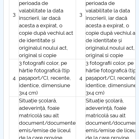
perioada de
perioada de
valabilitate la data
valabilitate la data
PNRR
3
3
înscrierii, iar dacă
înscrierii, iar dacă
acesta a expirat, o
acesta a expirat, o
Proiect PRIM STUD
copie după vechiul act
copie după vechiul ac
de identitate și
de identitate și
Proiect SU-ETIC
originalul noului act,
originalul noului act,
original si copie
original si copie
Protecția datelor personale
3 fotografii color, pe
3 fotografii color, pe
hârtie fotografică (tip
hârtie fotografică (tip
UNIVERSITATE pentru comunitate
4
pașaport/CI, recente,
4
pașaport/CI, recente,
identice, dimensiune
identice, dimensiune
IOSUD/CSUD-Doctorate
3x4 cm)
3x4 cm)
Situație școlară,
Situație școlară,
Comisie de etica unversitară
adeverință, foaie
adeverință, foaie
matricolă sau alt
matricolă sau alt
Evenimente CUP
document/documente
document/documen
emis/emise de liceul
emis/emise de liceul
Accesibilitate pentru studenții cu dizabilități
de la care provine
de la care provine