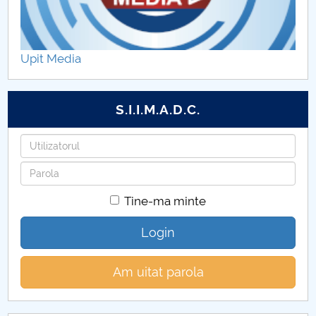
Call for papers
Content Sections of SBESS Journal
Upit Media
Publication ethics and malpractice statement -
SBESS Journal
S.I.I.M.A.D.C.
Indexing & Abstracting
Utilizatorul
Parola
Fees & Charges
Tine-ma minte
Login
Am uitat parola