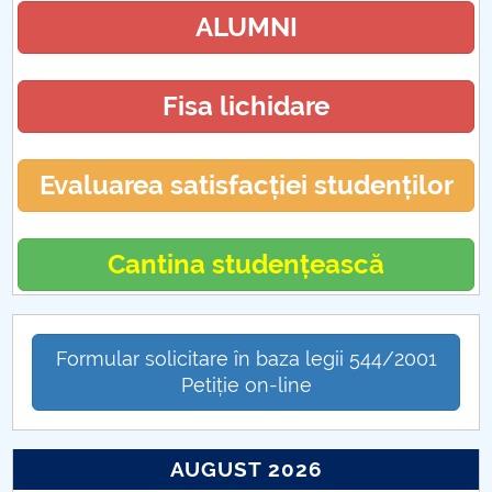
ALUMNI
Fisa lichidare
Evaluarea satisfacției studenților
Cantina studențească
Formular solicitare în baza legii 544/2001
Petiție on-line
AUGUST 2026