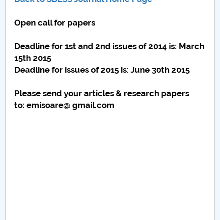
Consiliul de Administratie
Open call for papers
Nr. de telefon si adrese Facultăți
Deadline for 1st and 2nd issues of 2014 is: March
Admitere
15th 2015
Deadline for issues of 2015 is: June 30th 2015
Români de pretutindeni - ADMITERE
Please send your articles & research papers
Senat
to: emisoare@ gmail.com
Facultăți
Studenți
Ghiduri pentru STUDENȚI
Relații Publice
Relații Internaționale