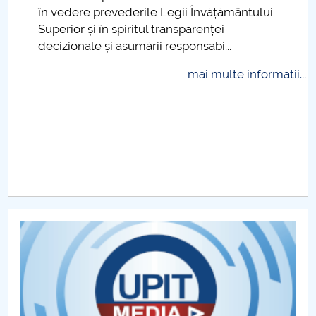
.
în vedere prevederile Legii Învățământului
Raportul Conducerii Centrului Universitar Pitești
Superior și în spiritul transparenței
privind implementarea Planului Operațional 2020-
decizionale și asumării responsabi...
2024
mai multe informatii...
Parteneri CUP
Centrul de Consiliere și Orientare în Carieră
Chestionar angajabilitate ALUMNI – UPB
CAR2026
MENIU CANTINA
Scientific Board
SBESS Journal Archives