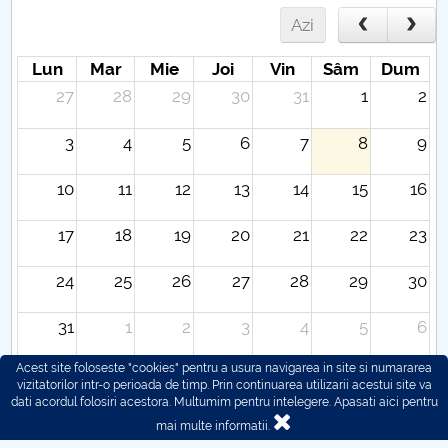
Azi
Lun
Mar
Mie
Joi
Vin
Sâm
Dum
27
28
29
30
31
1
2
3
4
5
6
7
8
9
10
11
12
13
14
15
16
17
18
19
20
21
22
23
24
25
26
27
28
29
30
31
1
2
3
4
5
6
Acest site foloseste "cookies" pentru a usura navigarea in site si numararea
vizitatorilor intr-o perioada de timp. Prin continuarea utilizarii acestui site va
dati acordul folosiri acestora. Multumim pentru intelegere.
Apasati aici pentru
mai multe informatii.