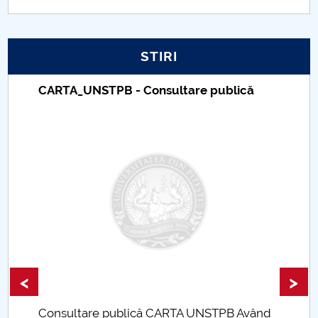
PNRR
STIRI
Proiect PRIM STUD
CARTA_UNSTPB - Consultare publică
Proiect SU-ETIC
Protecția datelor personale
UNIVERSITATE pentru comunitate
IOSUD/CSUD-Doctorate
Comisie de etica unversitară
Evenimente CUP
<
>
Accesibilitate pentru studenții cu dizabilități
Consultare publică CARTA UNSTPB Având