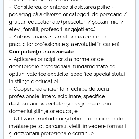
- Consilierea, orientarea si asistarea psiho -
Pedagogia invatamantului primar si prescolar
pedagogică a diverselor categorii de persoane /
(Alexandria)
grupuri educaționale (preșcolari / școlari mici /
elevi, familii, profesori, angajați etc.)
Pedagogia invatamantului primar si prescolar
- Autoevaluarea si ameliorarea continuă a
(Campulung)
practicilor profesionale și a evoluției în carieră
Competenţe transversale
Pedagogia invatamantului primar si prescolar (RM.
- Aplicarea principiilor si a normelor de
Valcea)
deontologie profesionala, fundamentate pe
opțiuni valorice explicite, specifice specialistului
Pedagogia invatamantului primar si prescolar
în științele educației
(Slatina)
- Cooperarea eficienta în echipe de lucru
profesionale, interdisciplinare, specifice
desfășurării proiectelor și programelor din
domeniul științelor educației
- Utilizarea metodelor și tehnicilor eficiente de
învățare pe tot parcursul vieții, în vedere formării
și dezvoltării profesionale continue