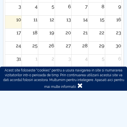
3
4
5
6
7
8
9
10
11
12
13
14
15
16
17
18
19
20
21
22
23
24
25
26
27
28
29
30
31
1
2
3
4
5
6
Acest site foloseste "cookies" pentru a usura navigarea in site si numararea
vizitatorilor intr-o perioada de timp. Prin continuarea utilizarii acestui site va
dati acordul folosiri acestora. Multumim pentru intelegere.
Apasati aici pentru
mai multe informatii.
© 2016 - 2026 POLITEHNICA București - Centrul
Universitar Pitești
Pentru probleme legate de functionarea site-ului ne puteti