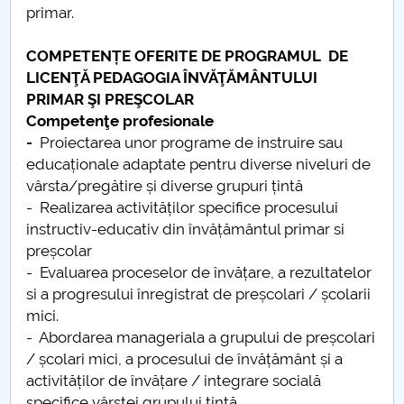
primar.
Raportul Conducerii Centrului Universitar Pitești
privind implementarea Planului Operațional 2020-
COMPETENȚE OFERITE DE PROGRAMUL DE
2024
LICENŢĂ PEDAGOGIA ÎNVĂŢĂMÂNTULUI
PRIMAR ŞI PREŞCOLAR
Parteneri CUP
Competenţe profesionale
-
Proiectarea unor programe de instruire sau
Centrul de Consiliere și Orientare în Carieră
educaționale adaptate pentru diverse niveluri de
vârsta/pregătire și diverse grupuri țintă
Chestionar angajabilitate ALUMNI – UPB
- Realizarea activităților specifice procesului
instructiv-educativ din învățământul primar si
CAR2026
preșcolar
- Evaluarea proceselor de învățare, a rezultatelor
MENIU CANTINA
si a progresului înregistrat de preșcolari / școlarii
mici.
Pedagogia învățământului primar
- Abordarea manageriala a grupului de preșcolari
/ școlari mici, a procesului de învățământ și a
Pedagogia invatamantului primar si prescolar
activităților de învățare / integrare socială
specifice vârstei grupului țintă