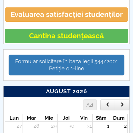
Evaluarea satisfacției studenților
Cantina studențească
Formular solicitare în baza legii 544/2001
Petiție on-line
AUGUST 2026
Azi
Lun
Mar
Mie
Joi
Vin
Sâm
Dum
27
28
29
30
31
1
2