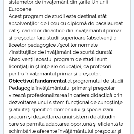
sistemelor de învăţământ din ţările Uniunii
Europene.
PNRR
Acest program de studii este destinat atât
absolvenţilor de liceu cu diplomă de bacalaureat
Proiect PRIM STUD
cât şi cadrelor didactice din învăţământul primar
şi preşcolar fără studii superioare (absolvenţi ai
Proiect SU-ETIC
liceelor pedagogice /şcolilor normale
/instituţiilor de învăţământ de scurtă durată).
Protecția datelor personale
Absolvenţii acestui program de studii sunt
licenţiaţi în ştiinţe ale educaţiei, ca profesori
UNIVERSITATE pentru comunitate
pentru învăţământul primar şi preşcolar.
Obiectivul fundamental
al programului de studii
IOSUD/CSUD-Doctorate
Pedagogia învăţământului primar şi preşcolar
vizează profesionalizarea în cariera didactică prin
Comisie de etica unversitară
dezvoltarea unui sistem funcţional de cunoştinţe
şi abilităţi specifice domeniului şi specializării,
Evenimente CUP
precum şi dezvoltarea unui sistem de atitudini
care să permită adaptarea oportună şi eficientă la
Accesibilitate pentru studenții cu dizabilități
schimbările aferente învăţământului preşcolar şi