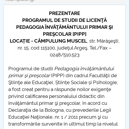
Consiliul de Administratie
PREZENTARE
Nr. de telefon si adrese Facultăți
PROGRAMUL DE STUDII DE LICENŢĂ
PEDAGOGIA ÎNVĂŢĂMÂNTULUI PRIMAR ŞI
Admitere
PREŞCOLAR [PIPP]
LOCAȚIE - CÂMPULUNG MUSCEL
, str. Mărăşeşti,
Români de pretutindeni - ADMITERE
nr. 15, cod 115100, judeţul Argeş, Tel./Fax –
0248/510.523
Senat
Programul de studii
Pedagogia învăţământului
Facultăți
primar şi preşcolar
(PIPP) din cadrul Facultăţii de
Ştiinţe ale Educaţiei, Științe Sociale și Psihologie,
Studenți
a fost creat pentru a răspunde noilor exigenţe
privind calificarea personalului didactic din
Ghiduri pentru STUDENȚI
învăţământul primar şi preşcolar, în acord cu
Declaraţia de la Bologna, cu prevederile Legii
Relații Publice
Educaţiei Naţionale, nr. 1 / 2011 precum şi cu
transformările survenite în ultimul timp la nivelul
Relații Internaționale