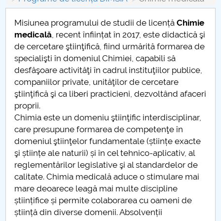
Consiliul de Administratie
Misiunea programului de studii de licență
Chimie
Nr. de telefon si adrese Facultăți
medicală
, recent înființat în 2017, este didactică şi
de cercetare ştiinţifică, fiind urmărită formarea de
Admitere
specialişti în domeniul Chimiei, capabili să
desfăşoare activităţi în cadrul instituţiilor publice,
Români de pretutindeni - ADMITERE
companiilor private, unităţilor de cercetare
ştiinţifică şi ca liberi practicieni, dezvoltând afaceri
Senat
proprii.
Chimia este un domeniu ştiinţific interdisciplinar,
Facultăți
care presupune formarea de competenţe în
domeniul ştiinţelor fundamentale (științe exacte
Studenți
şi științe ale naturii) și în cel tehnico-aplicativ, al
reglementărilor legislative şi al standardelor de
Ghiduri pentru STUDENȚI
calitate. Chimia medicală aduce o stimulare mai
mare deoarece leagă mai multe discipline
Relații Publice
științifice și permite colaborarea cu oameni de
știință din diverse domenii. Absolvenții
Relații Internaționale