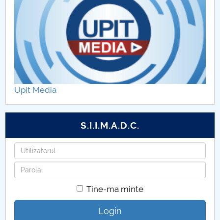
Upit Media
S.I.I.M.A.D.C.
Utilizatorul
Parola
Tine-ma minte
Login