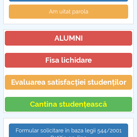
Am uitat parola
ALUMNI
Fisa lichidare
Evaluarea satisfacției studenților
Cantina studențească
Formular solicitare în baza legii 544/2001