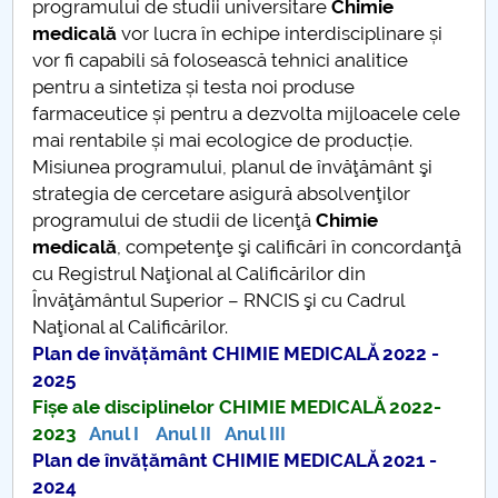
programului de studii universitare
Chimie
medicală
vor lucra în echipe interdisciplinare și
PNRR
vor fi capabili să folosească tehnici analitice
pentru a sintetiza și testa noi produse
Proiect PRIM STUD
farmaceutice și pentru a dezvolta mijloacele cele
mai rentabile și mai ecologice de producție.
Proiect SU-ETIC
Misiunea programului, planul de învăţământ şi
strategia de cercetare asigură absolvenţilor
Protecția datelor personale
programului de studii de licenţă
Chimie
medicală
, competenţe şi calificări în concordanţă
UNIVERSITATE pentru comunitate
cu Registrul Naţional al Calificărilor din
Învăţământul Superior – RNCIS şi cu Cadrul
IOSUD/CSUD-Doctorate
Naţional al Calificărilor.
Plan de învățământ CHIMIE MEDICALĂ 2022 -
Comisie de etica unversitară
2025
Fișe ale disciplinelor CHIMIE MEDICALĂ 2022-
Evenimente CUP
2023
Anul I
Anul II
Anul III
Plan de învățământ CHIMIE MEDICALĂ 2021 -
Accesibilitate pentru studenții cu dizabilități
2024