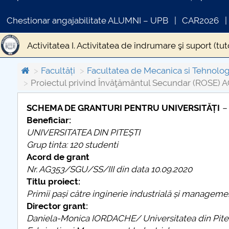
Chestionar angajabilitate ALUMNI – UPB
CAR2026
Activitatea I. Activitatea de îndrumare şi suport (tu
Activitatea II. Elaborarea şi furnizarea de program
Facultăți
Facultatea de Mecanica si Tehnolog
Proiectul privind Învăţământul Secundar (ROSE) A
Activitatea III. Elaborarea şi implementarea progr
SCHEMA DE GRANTURI PENTRU UNIVERSITĂȚI
–
Activitatea IV. Elaborarea şi implementarea progra
Beneficiar:
COMUNICAT DE PRESA
UNIVERSITATEA DIN PITEȘTI
PRIMSTUD 26.03.2026
Activitatea V. Activitatea de consiliere şi orientare î
Grup tinta: 120 studenti
Acord de grant
Nr. AG353/SGU/SS/III
din data
10.09.2020
Titlu proiect:
Primii pași către inginerie industrială și manageme
Director grant:
Daniela-Monica IORDACHE/ Universitatea din Piteş