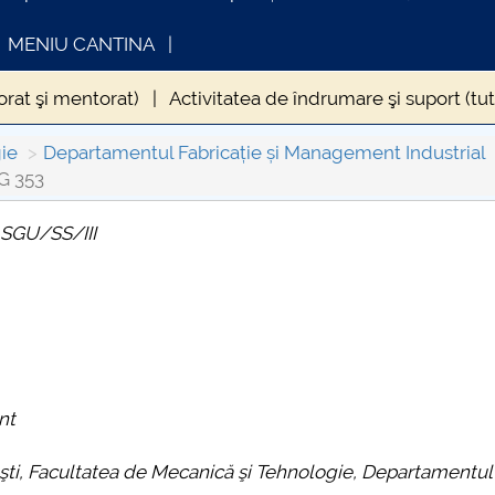
MENIU CANTINA
torat şi mentorat)
Activitatea de îndrumare şi suport (tut
e remediale
ie
Departamentul Fabricație și Management Industrial
G 353
amului de dezvoltare a competențelor cheie de învățare ef
 SGU/SS/III
mului de dezvoltare personală şi abilităţi socio-emoţional
INFORMATII ACTE STUDII
CARTA_UNSTP
Consultare pub
n carieră
Activitatea VI Dotarea
nt
ti, Facultatea de Mecanică şi Tehnologie, Departamentul