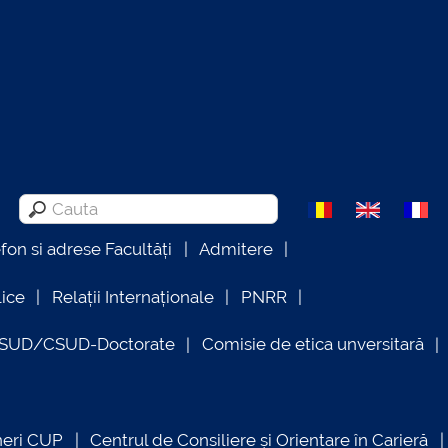
efon si adrese Facultăți
Admitere
lice
Relații Internaționale
PNRR
OSUD/CSUD-Doctorate
Comisie de etica unversitară
neri CUP
Centrul de Consiliere și Orientare în Carieră