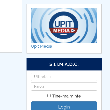
Upit Media
S.I.I.M.A.D.C.
Utilizatorul
Parola
Tine-ma minte
Login