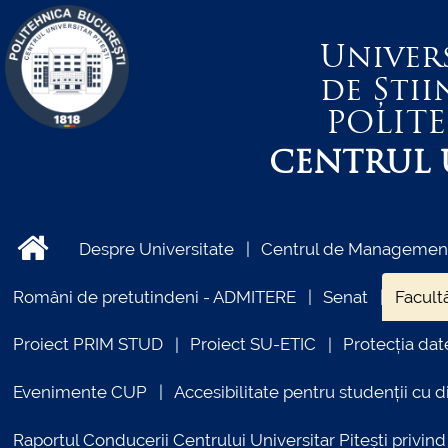
Univer
de Știi
POLIT
CENTRUL U
Despre Universitate
Centrul de Management 
Români de pretutindeni - ADMITERE
Senat
Facultă
Proiect PRIM STUD
Proiect SU-ETIC
Protecția dat
Evenimente CUP
Accesibilitate pentru studenții cu di
Raportul Conducerii Centrului Universitar Pitești priv