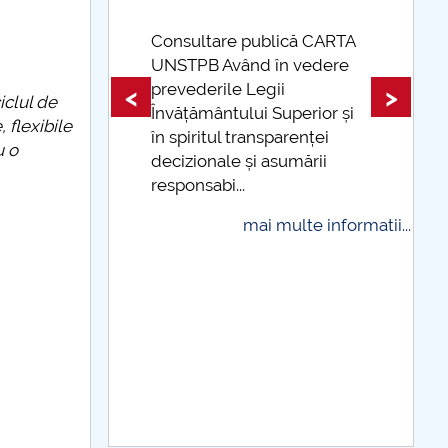
lică CARTA
în vedere
Taxe de școlarizare
ii
indexate Taxele se pot plăti
<
>
iclul de
Superior și
și cu cardul
 flexibile
parenței
u o
mai multe informatii...
sumării
multe informatii...