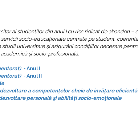
mai multe informatii...
Consultare pub
UNSTPB Având 
prevederile Leg
tar al studenților din anul I cu risc ridicat de abandon – c
Învățământului 
or servicii socio-educaționale centrate pe student, coerente,
în spiritul trans
tudii universitare şi asigurării condiţiilor necesare pentr
decizionale și a
 academică și socio-profesională.
responsabi...
mentorat)
- Anul I
mai 
mentorat)
- Anul II
le
dezvoltare a competențelor cheie de învățare eficientă
zvoltare personală şi abilităţi socio-emoţionale