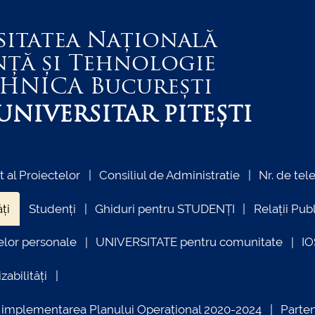
sitatea Națională
nță și Tehnologie
EHNICA
București
NIVERSITAR PITEȘTI
al Proiectelor
Consiliul de Administratie
Nr. de tel
ți
Studenți
Ghiduri pentru STUDENȚI
Relații Pub
elor personale
UNIVERSITATE pentru comunitate
I
zabilități
ind implementarea Planului Operațional 2020-2024
Parte