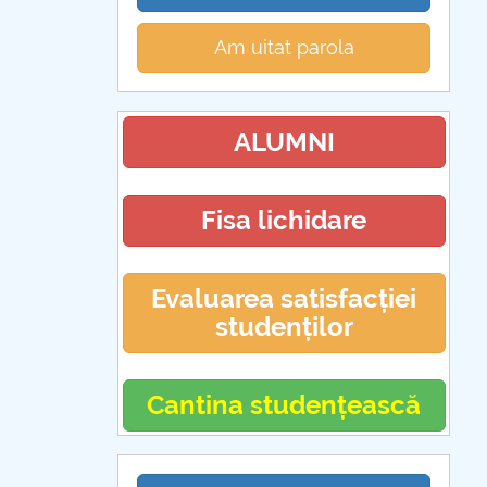
Am uitat parola
ALUMNI
Fisa lichidare
Evaluarea satisfacției
studenților
Cantina studențească