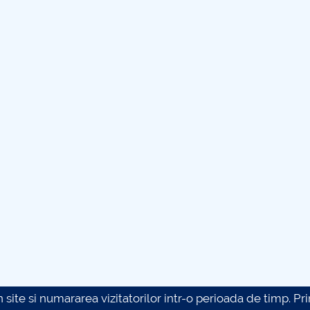
site si numararea vizitatorilor intr-o perioada de timp. Prin 