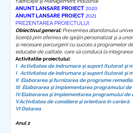
Fabricaţie şi Management Industrial
ANUNT LANSARE PROIECT
2020
COMUNICAT Eveniment de
ANUNT LANSARE PROIECT
2021
informare și promovare a
PREZENTAREA PROIECTULUI
ofertei educaționale
Obiectivul general:
Prevenirea abandonului universi
universitare la Colegiul
licență prin oferirea de sprijin personalizat şi a un
Teoretic „Ion Cantacuzino”
și necesare parcurgerii cu succes a programelor de s
Piteşti 26.03.2026
educație de calitate, care să conducă la integrarea
COMUNICAT Eveniment de
Activitatile proiectului:
informare �...
I Activitatea de îndrumare şi suport (tutorat şi 
I Activitatea de îndrumare şi suport (tutorat şi 
mai multe informatii...
II Elaborarea şi furnizarea de programe remedia
III Elaborarea şi implementarea programului de 
IV Elaborarea şi implementarea programului de de
V Activitatea de consiliere şi orientare în carieră
VI Dotarea
Anul 2