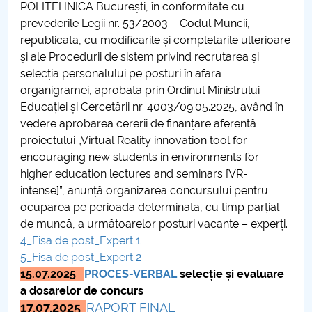
POLITEHNICA București, în conformitate cu
PCUe - Punctul de Contact Unic electronic
prevederile Legii nr. 53/2003 – Codul Muncii,
republicată, cu modificările și completările ulterioare
și ale Procedurii de sistem privind recrutarea și
selecția personalului pe posturi în afara
organigramei, aprobată prin Ordinul Ministrului
Educației și Cercetării nr. 4003/09.05.2025, având în
vedere aprobarea cererii de finanțare aferentă
proiectului „Virtual Reality innovation tool for
encouraging new students in environments for
higher education lectures and seminars [VR-
intense]”, anunță organizarea concursului pentru
ocuparea pe perioadă determinată, cu timp parṭial
de muncă, a următoarelor posturi vacante – experți.
4_Fisa de post_Expert 1
5_Fisa de post_Expert 2
15.07.2025
PROCES-VERBAL
selecție și evaluare
a dosarelor de concurs
17.07.2025
RAPORT FINAL