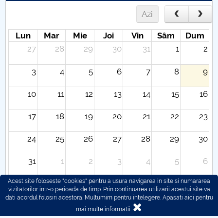
Azi
Lun
Mar
Mie
Joi
Vin
Sâm
Dum
27
28
29
30
31
1
2
3
4
5
6
7
8
9
10
11
12
13
14
15
16
17
18
19
20
21
22
23
24
25
26
27
28
29
30
31
1
2
3
4
5
6
Acest site foloseste "cookies" pentru a usura navigarea in site si numararea
vizitatorilor intr-o perioada de timp. Prin continuarea utilizarii acestui site va
dati acordul folosiri acestora. Multumim pentru intelegere.
Apasati aici pentru
mai multe informatii.