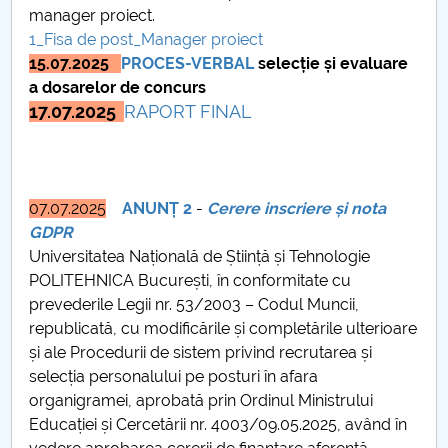
manager proiect.
Raportul Conducerii Centrului Universitar Pitești
1_Fisa de post_Manager proiect
privind implementarea Planului Operațional 2020-
15.07.2025
PROCES-VERBAL
selecție și evaluare
2024
a dosarelor de concurs
17.07.2025
RAPORT FINAL
Parteneri CUP
Centrul de Consiliere și Orientare în Carieră
07.07.2025
ANUNȚ 2
-
Cerere inscriere și nota
Chestionar angajabilitate ALUMNI – UPB
GDPR
Universitatea Națională de Știință și Tehnologie
CAR2026
POLITEHNICA București, în conformitate cu
prevederile Legii nr. 53/2003 – Codul Muncii,
MENIU CANTINA
republicată, cu modificările și completările ulterioare
și ale Procedurii de sistem privind recrutarea și
AI Literacy
selecția personalului pe posturi în afara
organigramei, aprobată prin Ordinul Ministrului
EDUDATA
Educației și Cercetării nr. 4003/09.05.2025, având în