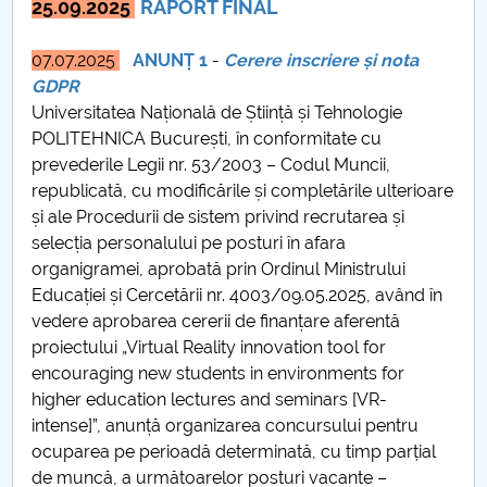
25.09.2025
RAPORT FINAL
PNRR
07.07.2025
ANUNȚ 1
-
Cerere inscriere și nota
GDPR
Proiect PRIM STUD
Universitatea Națională de Știință și Tehnologie
POLITEHNICA București, în conformitate cu
Proiect SU-ETIC
prevederile Legii nr. 53/2003 – Codul Muncii,
republicată, cu modificările și completările ulterioare
Protecția datelor personale
și ale Procedurii de sistem privind recrutarea și
selecția personalului pe posturi în afara
UNIVERSITATE pentru comunitate
organigramei, aprobată prin Ordinul Ministrului
Educației și Cercetării nr. 4003/09.05.2025, având în
IOSUD/CSUD-Doctorate
vedere aprobarea cererii de finanțare aferentă
proiectului „Virtual Reality innovation tool for
Comisie de etica unversitară
encouraging new students in environments for
higher education lectures and seminars [VR-
Evenimente CUP
intense]”, anunță organizarea concursului pentru
ocuparea pe perioadă determinată, cu timp parṭial
Accesibilitate pentru studenții cu dizabilități
de muncă, a următoarelor posturi vacante –