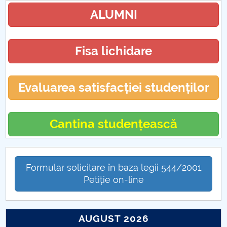
ALUMNI
Fisa lichidare
Evaluarea satisfacției studenților
Cantina studențească
Formular solicitare în baza legii 544/2001
Petiție on-line
AUGUST 2026