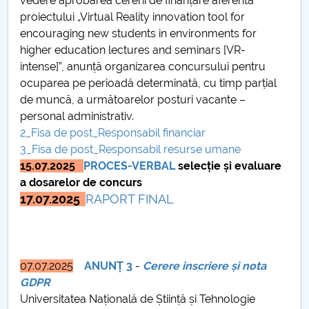
vedere aprobarea cererii de finanțare aferentă
CARE+CONNECT
proiectului „Virtual Reality innovation tool for
encouraging new students in environments for
ANSELMUS
higher education lectures and seminars [VR-
intense]”, anunță organizarea concursului pentru
VR-INTENSE
ocuparea pe perioadă determinată, cu timp parṭial
de muncă, a următoarelor posturi vacante –
THRIVING SCHOOLS
personal administrativ.
2_Fisa de post_Responsabil financiar
3_Fisa de post_Responsabil resurse umane
POCU_131005
15.07.2025
PROCES-VERBAL
selecție și evaluare
a dosarelor de concurs
Proiecte de cercetare ştiinţifică
17.07.2025
RAPORT FINAL
Proiecte internaţionale
Proiecte din fonduri structurale
07.07.2025
ANUNȚ 3
-
Cerere inscriere și nota
GDPR
Alte categorii de proiecte
Universitatea Națională de Știință și Tehnologie