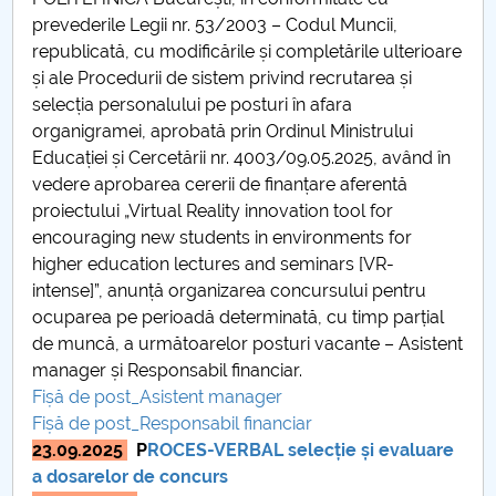
Consiliul de Administratie
prevederile Legii nr. 53/2003 – Codul Muncii,
republicată, cu modificările și completările ulterioare
Nr. de telefon si adrese Facultăți
și ale Procedurii de sistem privind recrutarea și
selecția personalului pe posturi în afara
Admitere
organigramei, aprobată prin Ordinul Ministrului
Educației și Cercetării nr. 4003/09.05.2025, având în
Români de pretutindeni - ADMITERE
vedere aprobarea cererii de finanțare aferentă
proiectului „Virtual Reality innovation tool for
Senat
encouraging new students in environments for
higher education lectures and seminars [VR-
Facultăți
intense]”, anunță organizarea concursului pentru
ocuparea pe perioadă determinată, cu timp parṭial
Studenți
de muncă, a următoarelor posturi vacante – Asistent
manager și Responsabil financiar.
Ghiduri pentru STUDENȚI
Fișă de post_Asistent manager
Fișă de post_Responsabil financiar
Relații Publice
23.09.2025
P
ROCES-VERBAL selecție și evaluare
a dosarelor de concurs
Relații Internaționale