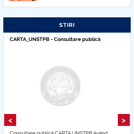
STIRI
Taxe de școlarizare indexate – Centrul
Universitar Pitești
<
>