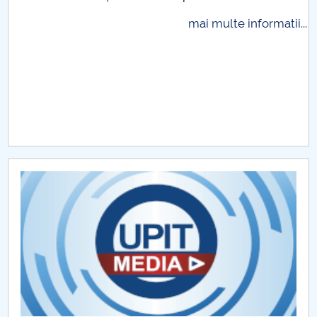
Raportul Conducerii Centrului Universitar Pitești
mai multe informatii...
privind implementarea Planului Operațional 2020-
2024
Parteneri CUP
Centrul de Consiliere și Orientare în Carieră
Chestionar angajabilitate ALUMNI – UPB
CAR2026
MENIU CANTINA
Proiecte internaționale 2018
Proiecte internaționale 2022