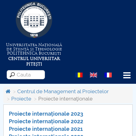
Universitatea Națională
de Știință și Tehnologie
POLITEHNICA
București
CENTRUL UNIVERSITAR
PITEȘTI
Menu
Centrul de Management al Proiectelor
Proiecte
Proiecte internaţionale
Despre Universitate
Proiecte internaționale 2023
Proiecte internaționale 2022
Centrul de Management al Proiectelor
Proiecte internaționale 2021