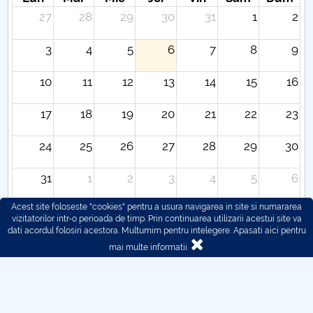
27
28
29
30
31
1
2
3
4
5
6
7
8
9
10
11
12
13
14
15
16
17
18
19
20
21
22
23
24
25
26
27
28
29
30
31
1
2
3
4
5
6
Acest site foloseste "cookies" pentru a usura navigarea in site si numararea
vizitatorilor intr-o perioada de timp. Prin continuarea utilizarii acestui site va
dati acordul folosiri acestora. Multumim pentru intelegere.
Apasati aici pentru
mai multe informatii.