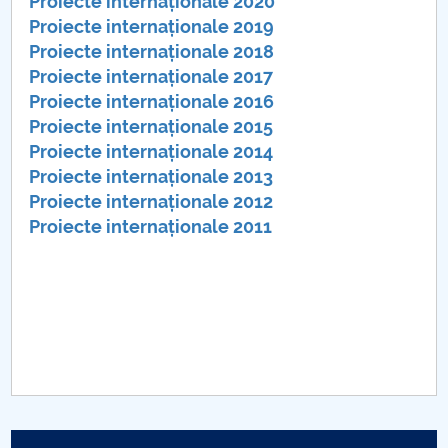
Consiliul de Administratie
Proiecte internaționale 2020
Proiecte internaționale 2019
Nr. de telefon si adrese Facultăți
Proiecte internaționale 2018
Proiecte internaționale 2017
Admitere
Proiecte internaționale 2016
Proiecte internaționale 2015
Români de pretutindeni - ADMITERE
Proiecte internaționale 2014
Proiecte internaționale 2013
Senat
Proiecte internaționale 2012
Proiecte internaționale 2011
Facultăți
Studenți
Ghiduri pentru STUDENȚI
Relații Publice
Relații Internaționale