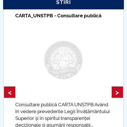
STIRI
PNRR
CARTA_UNSTPB - Consultare publică
Proiect PRIM STUD
Proiect SU-ETIC
Protecția datelor personale
UNIVERSITATE pentru comunitate
IOSUD/CSUD-Doctorate
<
>
Comisie de etica unversitară
Consultare publică CARTA UNSTPB Având
Evenimente CUP
.
în vedere prevederile Legii Învățământului
Superior și în spiritul transparenței
Accesibilitate pentru studenții cu dizabilități
decizionale și asumării responsabi...