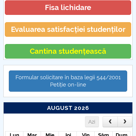
Proiecte internaționale 2017
Fisa lichidare
Proiecte internaționale 2023
Evaluarea satisfacției studenților
Cantina studențească
Formular solicitare în baza legii 544/2001
Petiție on-line
AUGUST 2026
Azi
Lun
Mar
Mie
Joi
Vin
Sâm
Dum