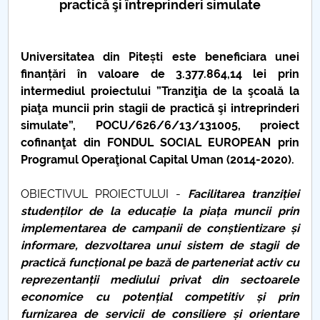
practică şi întreprinderi simulate
PNRR
Universitatea din Pitești este beneficiara unei
Proiect PRIM STUD
finanțări în valoare de 3.377.864,14 lei prin
intermediul proiectului ”Tranziţia de la şcoală la
Proiect SU-ETIC
piaţa muncii prin stagii de practică şi intreprinderi
simulate”, POCU/626/6/13/131005, proiect
Protecția datelor personale
cofinanţat din FONDUL SOCIAL EUROPEAN prin
Programul Operaţional Capital Uman (2014-2020).
UNIVERSITATE pentru comunitate
OBIECTIVUL PROIECTULUI -
Facilitarea tranziției
IOSUD/CSUD-Doctorate
studenților de la educație la piața muncii prin
implementarea de campanii de conștientizare și
Comisie de etica unversitară
informare, dezvoltarea unui sistem de stagii de
practică funcțional pe bază de parteneriat activ cu
Evenimente CUP
reprezentanții mediului privat din sectoarele
economice cu potențial competitiv și prin
Accesibilitate pentru studenții cu dizabilități
furnizarea de servicii de consiliere și orientare