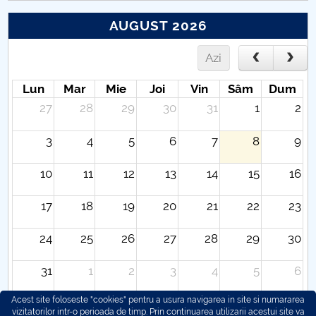
AUGUST 2026
Azi
Lun
Mar
Mie
Joi
Vin
Sâm
Dum
27
28
29
30
31
1
2
3
4
5
6
7
8
9
10
11
12
13
14
15
16
17
18
19
20
21
22
23
24
25
26
27
28
29
30
31
1
2
3
4
5
6
Acest site foloseste "cookies" pentru a usura navigarea in site si numararea
vizitatorilor intr-o perioada de timp. Prin continuarea utilizarii acestui site va