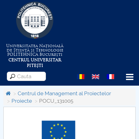
Universitatea Națională
de Știință și Tehnologie
POLITEHNICA
București
CENTRUL UNIVERSITAR
PITEȘTI
Menu
Centrul de Management al Proiectelor
Proiecte
POCU_131005
Despre Universitate
Centrul de Management al Proiectelor