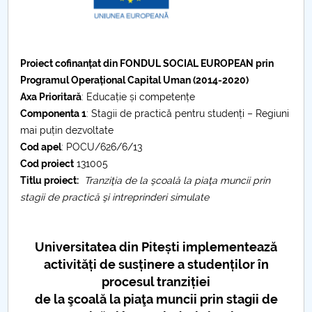
Consiliul de Administratie
Nr. de telefon si adrese Facultăți
Proiect cofinanțat din FONDUL SOCIAL EUROPEAN prin
Admitere
Programul Operațional Capital Uman (2014-2020)
Axa Prioritară
: Educație și competențe
Români de pretutindeni - ADMITERE
Componenta 1
: Stagii de practică pentru studenți – Regiuni
mai puțin dezvoltate
Senat
Cod apel
: POCU/626/6/13
Cod proiect
131005
Facultăți
Titlu proiect:
Tranziţia de la şcoală la piaţa muncii prin
stagii de practică şi intreprinderi simulate
Studenți
Ghiduri pentru STUDENȚI
Universitatea din Pitești implementează
activități de susținere a studenților în
Relații Publice
procesul tranziției
de la şcoală la piaţa muncii prin stagii de
Relații Internaționale