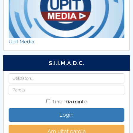
Upit Media
S.I.I.M.A.D.C.
Utilizatorul
Parola
Tine-ma minte
Login
Am uitat parola