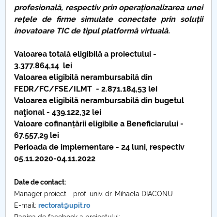
profesională, respectiv prin operaționalizarea unei
Raportul Conducerii Centrului Universitar Pitești
rețele de firme simulate conectate prin soluții
privind implementarea Planului Operațional 2020-
inovatoare TIC de tipul platformă virtuală.
2024
Valoarea totală eligibilă a proiectului -
Parteneri CUP
3.377.864,14 lei
Valoarea eligibilă nerambursabilă din
Centrul de Consiliere și Orientare în Carieră
FEDR/FC/FSE/ILMT - 2.871.184,53 lei
Valoarea eligibilă nerambursabilă din bugetul
Chestionar angajabilitate ALUMNI – UPB
naţional - 439.122,32 lei
Valoare cofinanțării
eligibile a Beneficiarului -
CAR2026
67.557,29 lei
Perioada de implementare - 24 luni, respectiv
MENIU CANTINA
05.11.2020-04.11.2022
Beneficii POCU_131005
Date de contact:
Manager proiect - prof. univ. dr. Mihaela DIACONU
Ghiduri POCU_131005
E-mail:
rectorat@upit.ro