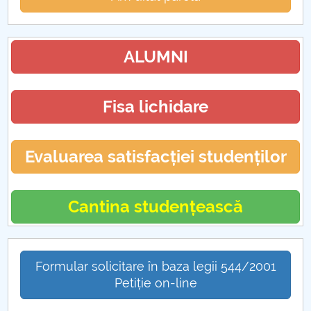
ALUMNI
Fisa lichidare
Evaluarea satisfacției studenților
Cantina studențească
Formular solicitare în baza legii 544/2001
Petiție on-line