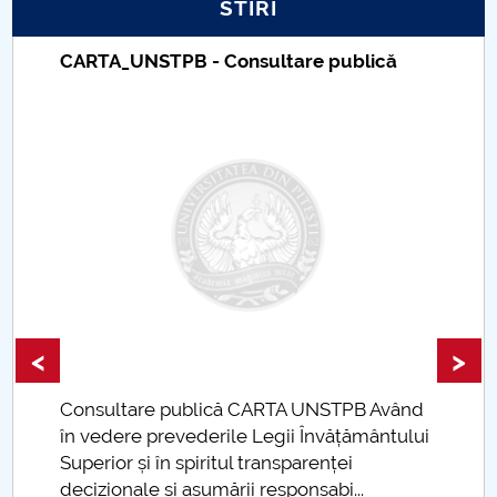
STIRI
PNRR
CARTA_UNSTPB - Consultare publică
Proiect PRIM STUD
Proiect SU-ETIC
Protecția datelor personale
UNIVERSITATE pentru comunitate
IOSUD/CSUD-Doctorate
<
>
Comisie de etica unversitară
Consultare publică CARTA UNSTPB Având
Evenimente CUP
în vedere prevederile Legii Învățământului
Superior și în spiritul transparenței
Accesibilitate pentru studenții cu dizabilități
decizionale și asumării responsabi...