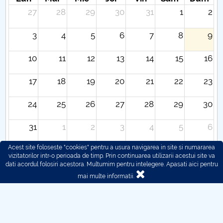
27
28
29
30
31
1
2
3
4
5
6
7
8
9
10
11
12
13
14
15
16
17
18
19
20
21
22
23
24
25
26
27
28
29
30
31
1
2
3
4
5
6
Acest site foloseste "cookies" pentru a usura navigarea in site si numararea
vizitatorilor intr-o perioada de timp. Prin continuarea utilizarii acestui site va
dati acordul folosiri acestora. Multumim pentru intelegere.
Apasati aici pentru
mai multe informatii.