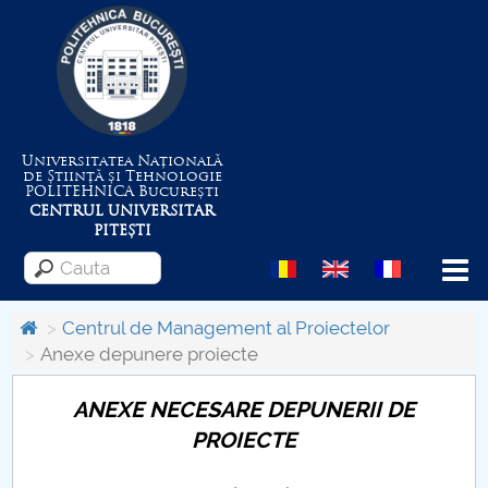
Universitatea Națională
de Știință și Tehnologie
POLITEHNICA
București
CENTRUL UNIVERSITAR
PITEȘTI
Menu
Centrul de Management al Proiectelor
Anexe depunere proiecte
Despre Universitate
ANEXE NECESARE DEPUNERII DE
Centrul de Management al Proiectelor
PROIECTE