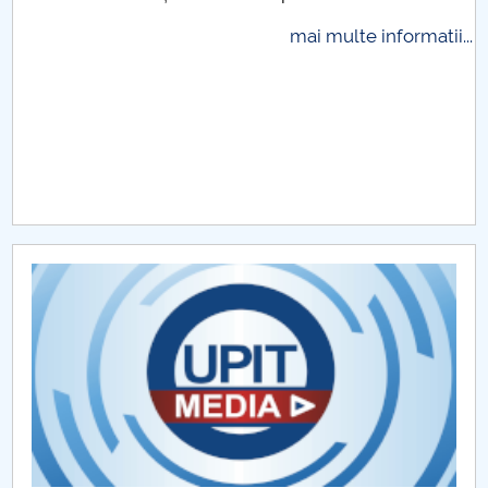
Raportul Conducerii Centrului Universitar Pitești
mai multe informatii...
privind implementarea Planului Operațional 2020-
2024
Parteneri CUP
Centrul de Consiliere și Orientare în Carieră
Chestionar angajabilitate ALUMNI – UPB
CAR2026
MENIU CANTINA
Politică internă Erasmus+ și ESC
Metodologii si proceduri