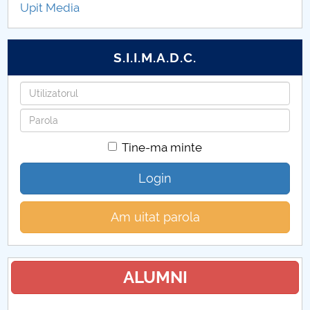
Upit Media
Anexe depunere proiecte
Proiecte in parteneriat
S.I.I.M.A.D.C.
Proiecte
Utilizatorul
Parola
Tine-ma minte
Login
Am uitat parola
ALUMNI