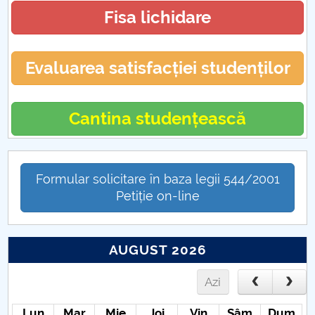
Fisa lichidare
Evaluarea satisfacției studenților
Cantina studențească
Formular solicitare în baza legii 544/2001
Petiție on-line
AUGUST 2026
Azi
Lun
Mar
Mie
Joi
Vin
Sâm
Dum