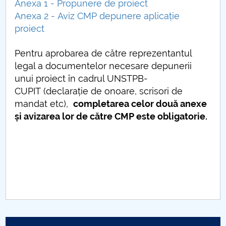
Consiliul de Administratie
Anexa 1 - Propunere de proiect
Anexa 2 - Aviz CMP depunere aplicație
Nr. de telefon si adrese Facultăți
proiect
Admitere
Pentru aprobarea de către reprezentantul
legal a documentelor necesare depunerii
Români de pretutindeni - ADMITERE
unui proiect în cadrul UNSTPB-
CUPIT (declarație de onoare, scrisori de
Senat
mandat etc),
completarea celor două
anexe
și avizarea lor de către CMP este obligatorie.
Facultăți
Studenți
Ghiduri pentru STUDENȚI
Relații Publice
Relații Internaționale