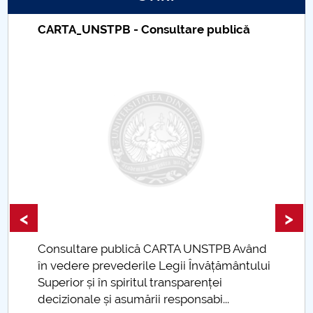
Raportul Conducerii Centrului Universitar Pitești
CARTA_UNSTPB - Consultare publică
privind implementarea Planului Operațional 2020-
2024
Parteneri CUP
Centrul de Consiliere și Orientare în Carieră
Chestionar angajabilitate ALUMNI – UPB
CAR2026
<
>
MENIU CANTINA
Consultare publică CARTA UNSTPB Având
.
Proiecte internaționale 2018
în vedere prevederile Legii Învățământului
Superior și în spiritul transparenței
Proiecte internaționale 2022
decizionale și asumării responsabi...