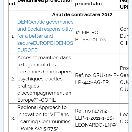
Denumirea proiectului
resp
Consiliul de Administratie
crt.
proiectului
UPIT
Nr. de telefon si adrese Facultăți
Anul de contractare 2012
DEMOcratic governance
Admitere
and Social responsibility
Conf.
12-EIP-RO
1.
for a better and
Dumi
PITESTI01-bis
secureEUROPE [DEMOS
CHI
Români de pretutindeni - ADMITERE
EUROPE]
Acces et maintien dans
Senat
le logement des
Prof.
personnes handicapées
Facultăți
Ref. no. GRU-12- P-
Gean
2.
psychiques: quelles
LP-440-AG-FR.
CUC
pratiques
Studenți
CIU
d'accompagnement en
Europe?” -COPIL
Ghiduri pentru STUDENȚI
Regional Approach to
Ref. no 517752-
Innovation for VET and
Lect.
Relații Publice
3.
LLP-1-2011-1-ES-
Learning Communities
CIOR
LEONARDO-LNW
- RAINOVA 517752
Relații Internaționale