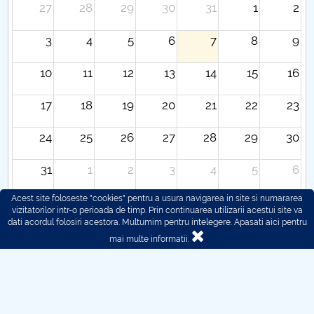
27
28
29
30
31
1
2
3
4
5
6
7
8
9
10
11
12
13
14
15
16
17
18
19
20
21
22
23
24
25
26
27
28
29
30
31
1
2
3
4
5
6
Acest site foloseste "cookies" pentru a usura navigarea in site si numararea
vizitatorilor intr-o perioada de timp. Prin continuarea utilizarii acestui site va
dati acordul folosiri acestora. Multumim pentru intelegere.
Apasati aici pentru
mai multe informatii.
© 2016 - 2026 POLITEHNICA București - Centrul