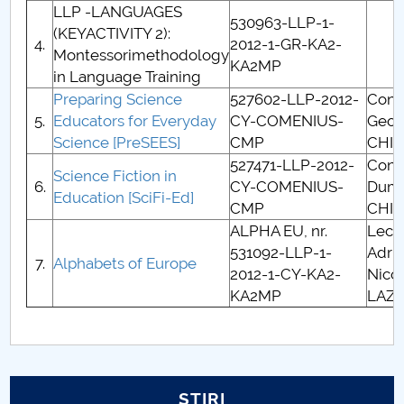
LLP -LANGUAGES
530963-LLP-1-
(KEYACTIVITY 2):
PNRR
4.
2012-1-GR-KA2-
Montessorimethodology
KA2MP
in Language Training
Proiect PRIM STUD
Preparing Science
527602-LLP-2012-
Conf.
5.
Educators for Everyday
CY-COMENIUS-
Geor
Proiect SU-ETIC
Science [PreSEES]
CMP
CHI
527471-LLP-2012-
Conf.
Protecția datelor personale
Science Fiction in
6.
CY-COMENIUS-
Dumi
Education [SciFi-Ed]
CMP
CHI
UNIVERSITATE pentru comunitate
ALPHA EU, nr.
Lect.
531092-LLP-1-
Adri
IOSUD/CSUD-Doctorate
7.
Alphabets of Europe
2012-1-CY-KA2-
Nico
KA2MP
LAZ
Comisie de etica unversitară
Evenimente CUP
Accesibilitate pentru studenții cu dizabilități
STIRI