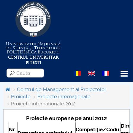
Universitatea Națională
de Știință și Tehnologie
POLITEHNICA
București
CENTRUL UNIVERSITAR
PITEȘTI
Menu
Centrul de Management al Proiectelor
Proiecte
Proiecte internaţionale
Proiecte internaționale 2012
Despre Universitate
Proiecte europene pe anul 2012
Centrul de Management al Proiectelor
Dire
Nr.
Competiţie/Codul