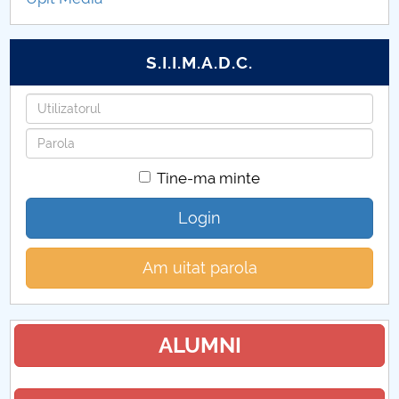
Proiecte internaționale 2017
Proiecte internaționale 2023
S.I.I.M.A.D.C.
Utilizatorul
Parola
Tine-ma minte
Login
Am uitat parola
ALUMNI