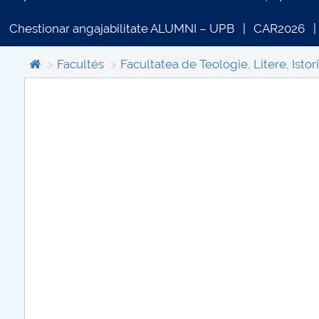
Chestionar angajabilitate ALUMNI – UPB
CAR2026
Facultés
Facultatea de Teologie, Litere, Istori
COMUNICAT DE PRESA
PRIMSTUD 26.03.2026
plus d'info...