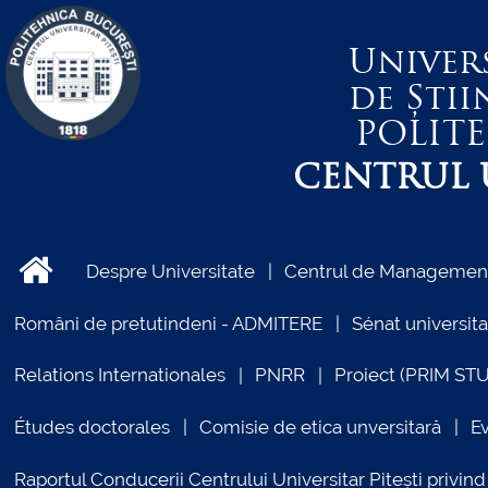
Univer
de Știi
POLIT
CENTRUL U
Despre Universitate
Centrul de Management 
Români de pretutindeni - ADMITERE
Sénat universita
Relations Internationales
PNRR
Proiect (PRIM ST
Études doctorales
Comisie de etica unversitară
E
Raportul Conducerii Centrului Universitar Pitești priv