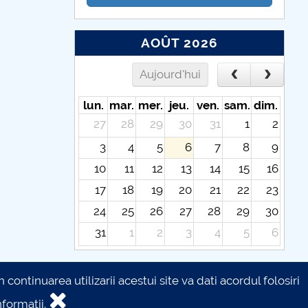
AOÛT 2026
Aujourd'hui
lun.
mar.
mer.
jeu.
ven.
sam.
dim.
27
28
29
30
31
1
2
3
4
5
6
7
8
9
10
11
12
13
14
15
16
17
18
19
20
21
22
23
24
25
26
27
28
29
30
31
1
2
3
4
5
6
continuarea utilizarii acestui site va dati acordul folosiri
formatii.