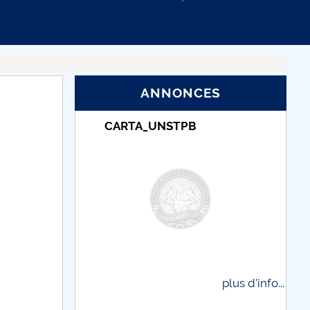
ANNONCES
B
Taxe de școlarizare
indexate – Centrul
Universitar Pitești
plus d'info...