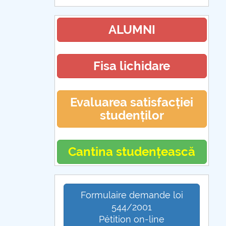
ALUMNI
Fisa lichidare
Evaluarea satisfacției
studenților
Cantina studențească
Formulaire demande loi
544/2001
Pétition on-line