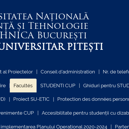
sitatea Națională
nță și Tehnologie
EHNICA
București
NIVERSITAR PITEȘTI
al Proiectelor
Conseil d'administration
Nr. de telef
ire
Facultés
STUDENTI CUP
Ghiduri pentru STU
UD)
Proiect SU-ETIC
Protection des données person
venimente CUP
Accesibilitate pentru studenții cu dizabi
ind implementarea Planului Operațional 2020-2024
Parte