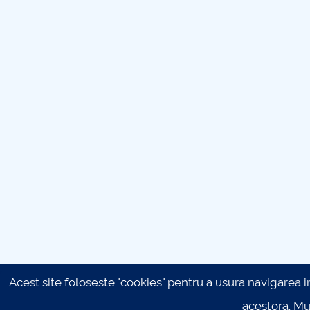
Acest site foloseste "cookies" pentru a usura navigarea in 
acestora. M