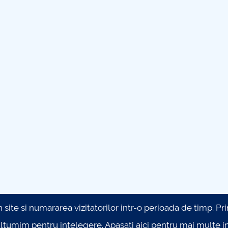
site si numararea vizitatorilor intr-o perioada de timp. Prin 
ultumim pentru intelegere.
Apasati aici pentru mai multe in