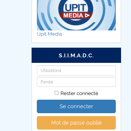
Upit Media
S.I.I.M.A.D.C.
Identifiant
Mot
de
Rester connecté
passe
Se connecter
Mot de passe oublié