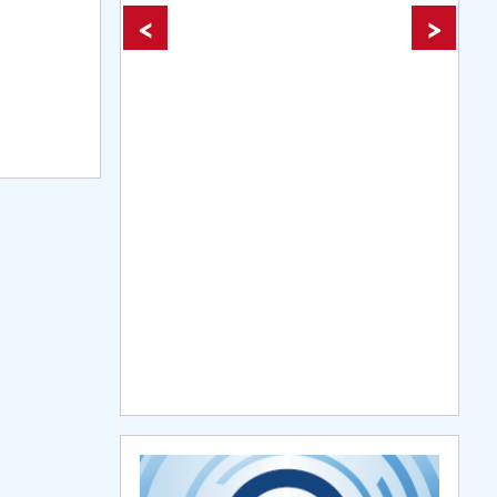
plus d'info...
<
>