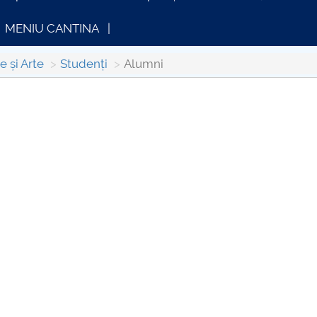
MENIU CANTINA
e și Arte
Studenți
Alumni
INFORMATII ACTE STUDII
CARTA_UNSTP
plus d'info...