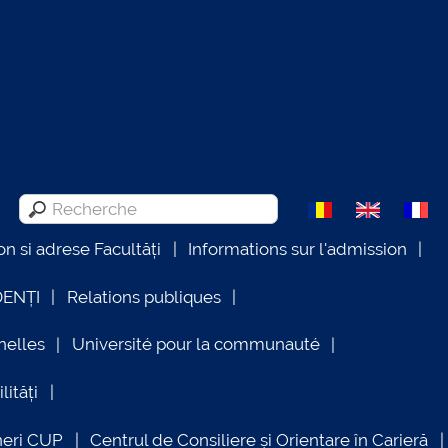
on si adrese Facultăți
Informations sur l'admission
DENȚI
Relations publiques
nelles
Université pour la communauté
lități
neri CUP
Centrul de Consiliere și Orientare în Carieră