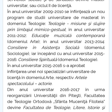
universitar, sau ciclul II de licenţă.
Programe master teologie
În anul universitar 2009-2010 se înfiinţează un nou
program de studii universitare de masterat în
Programare examene
domeniul Teologie:
Teologie - misiune şi slujire
prin limbajul mimico-gestual
; în anul universitar
Cercetare
2011-2012:
Educaţie muzicală contemporană
(domeniul Arte); în anul universitar 2013-2014:
Program consultaţii cadre didactice
Consiliere în Asistenţa Socială
(domeniul
Sociologie), iar începând cu anul universitar 2015-
Licenţă/Disertaţie
2016:
Consiliere Spirituală
(domeniul Teologie).
În anul universitar 2015-2016 s-a aprobat
Simpozion Impactul violentei și al adicțiilor în
înfiinţarea unei noi specializări universitare de
cadrul tinerei generații și acțiunile de asistență
licenţă în domeniul Arte, respectiv
Artele
socială
spectacolului – actorie
.
Din anul universitar 2016-2017 în urma
Alegeri academice DT 2024-2029
reorganizării Universităţii din Piteşti, Facultatea
de Teologie Ortodoxă „Sfânta Muceniţă Filoteia”
devine
Facultatea de Teologie, Litere, Istorie şi