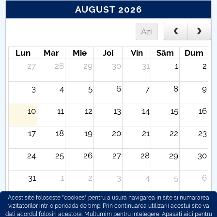
AUGUST 2026
Azi
Lun
Mar
Mie
Joi
Vin
Sâm
Dum
27
28
29
30
31
1
2
3
4
5
6
7
8
9
10
11
12
13
14
15
16
17
18
19
20
21
22
23
24
25
26
27
28
29
30
31
1
2
3
4
5
6
Acest site foloseste "cookies" pentru a usura navigarea in site si numararea
vizitatorilor intr-o perioada de timp. Prin continuarea utilizarii acestui site va
dati acordul folosiri acestora. Multumim pentru intelegere.
Apasati aici pentru