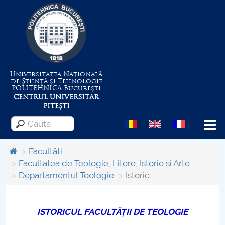
Universitatea Națională
de Știință și Tehnologie
POLITEHNICA
București
CENTRUL UNIVERSITAR
PITEȘTI
Menu
Facultăți
Facultatea de Teologie, Litere, Istorie și Arte
Departamentul Teologie
Istoric
Despre Universitate
Centrul de Management al Proiectelor
ISTORICUL FACULTĂŢII DE TEOLOGIE