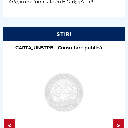
Arte
, în conformitate cu H.G. 654/2016.
STIRI
Taxe de școlarizare indexate – Centrul
Universitar Pitești
<
>