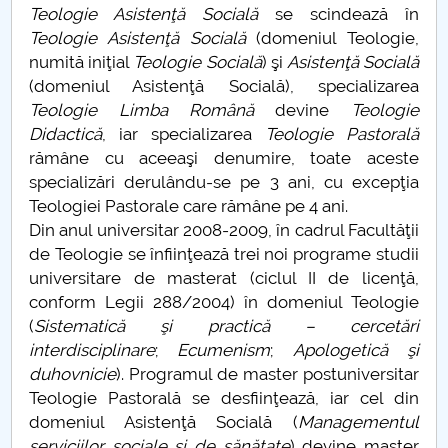
Teologie Asistenţă Socială
se scindează în
Raportul Conducerii Centrului Universitar Pitești
Teologie Asistenţă Socială
(domeniul Teologie,
privind implementarea Planului Operațional 2020-
numită iniţial
Teologie Socială
) şi
Asistenţă Socială
2024
(domeniul Asistenţă Socială), specializarea
Teologie Limba Română
devine
Teologie
Parteneri CUP
Didactică
, iar specializarea
Teologie Pastorală
rămâne cu aceeaşi denumire, toate aceste
Centrul de Consiliere și Orientare în Carieră
specializări derulându-se pe 3 ani, cu excepţia
Teologiei Pastorale care rămâne pe 4 ani.
Chestionar angajabilitate ALUMNI – UPB
Din anul universitar 2008-2009, în cadrul Facultăţii
de Teologie se înfiinţează trei noi programe studii
CAR2026
universitare de masterat (ciclul II de licenţă,
conform Legii 288/2004) în domeniul Teologie
MENIU CANTINA
(
Sistematică şi practică – cercetări
interdisciplinare
;
Ecumenism
;
Apologetică şi
Istoric
duhovnicie
). Programul de master postuniversitar
Teologie Pastorală se desfiinţează, iar cel din
Programe licentă teologie
domeniul Asistenţă Socială (
Managementul
serviciilor sociale şi de sănătate
) devine master