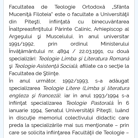
Consiliul de Administratie
Facultatea de Teologie Ortodoxă „Sfânta
Muceniţă Filoteia” este o facultate a Universităţii
Nr. de telefon si adrese Facultăți
din Piteşti, înfiinţată cu binecuvântarea
Înaltpreasfinţitului Părinte Calinic, Arhiepiscop al
Admitere
Argeşului şi Muscelului, în anul universitar
1991/1992, prin ordinul Ministerului
Români de pretutindeni - ADMITERE
Învăţământului nr. 4894 / 22.03.1991, cu două
specializări:
Teologie Limba şi Literatura Romană
Senat
şi
Teologie Asistenţă Socială
, afiliate ca o secţie la
Facultatea de Ştiinţe.
Facultăți
În anul următor, 1992/1993, s-a adăugat
specializarea
Teologie Litere (Limba şi literatura
Studenți
engleza şi franceză)
, iar în anul 1993/1994 s-a
înfiinţat specializarea
Teologie Pastorală
. În 6
Ghiduri pentru STUDENȚI
ianuarie 1994, Senatul Universităţii Piteşti, luând
în discuţie memoriul colectivului didactic care
Relații Publice
preda la specializările mai sus menţionate – prin
care se solicita înfiinţarea Facultăţii de Teologie –
Relații Internaționale