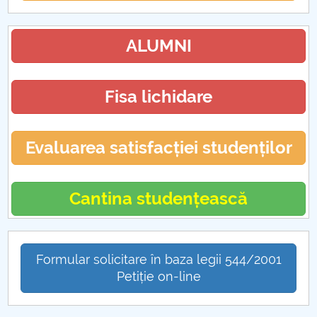
ALUMNI
Fisa lichidare
Evaluarea satisfacției studenților
Cantina studențească
Formular solicitare în baza legii 544/2001
Petiție on-line