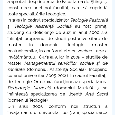
a aprobat desprinderea de Facultatea de Ştiinţe şi
constituirea unei noi facultăţi care să cuprindă
PNRR
toate specializările teologice.
În 1999 în cadrul specializărilor
Teologie Pastorală
Proiect PRIM STUD
şi
Teologie Asistenţă Socială
au fost primiţi
studenţi cu deficienţe de auz; în anul 2000 s-a
Proiect SU-ETIC
înfiinţat programul de studii postuniversitare de
master în domeniul Teologie (master
Protecția datelor personale
postuniversitar, în conformitate cu vechea Lege a
Învăţământului 84/1995), iar în 2005 – studiile de
UNIVERSITATE pentru comunitate
Master
Managementul serviciilor sociale şi de
sănătate
(domeniul Asistenţă Socială). Începând
IOSUD/CSUD-Doctorate
cu anul universitar 2005-2006, în cadrul Facultăţii
de Teologie Ortodoxă funcţionează specializarea
Comisie de etica unversitară
Pedagogie Muzicală
(domeniul Muzică) şi se
înfiinţează specializarea de licenţă
Artă Sacră
Evenimente CUP
(domeniul Teologie).
Din anul 2005, conform noii structuri a
Accesibilitate pentru studenții cu dizabilități
învăţământului universitar, pe 3 ani, specializarea