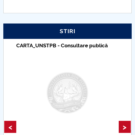
PNRR
Proiect PRIM STUD
STIRI
Proiect SU-ETIC
 Consultare publică
Taxe de școlarizare
Universitar Pitești
Protecția datelor personale
UNIVERSITATE pentru comunitate
IOSUD/CSUD-Doctorate
Comisie de etica unversitară
Evenimente CUP
<
>
Accesibilitate pentru studenții cu dizabilități