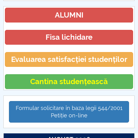
ALUMNI
Fisa lichidare
Evaluarea satisfacției studenților
Cantina studențească
Formular solicitare în baza legii 544/2001
Petiție on-line