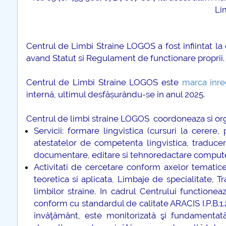
COMUNICAT Eveniment de
Li
informare și promovare a
ofertei educaționale
universitare la Colegiul
Centrul de Limbi Straine LOGOS a fost infiintat la 
Teoretic „Ion Cantacuzino”
avand Statut si Regulament de functionare proprii.
Piteşti 26.03.2026
COMUNICAT Eveniment de
Centrul de Limbi Straine LOGOS este
marca inre
informare �...
internă, ultimul desfășurându-se în anul 2025.
mai multe informatii...
Centrul de limbi straine LOGOS coordoneaza si organ
Servicii: formare lingvistica (cursuri la cerere,
atestatelor de competenta lingvistica, traduceri 
documentare, editare si tehnoredactare computeri
Activitati de cercetare conform axelor tematice
teoretica si aplicata, Limbaje de specialitate, T
limbilor straine. In cadrul Centrului functione
conform cu standardul de calitate ARACIS I.P.B.1.2
învăţământ, este monitorizată şi fundamentată 