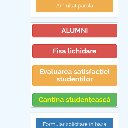
Am uitat parola
ALUMNI
Fisa lichidare
Evaluarea satisfacției
studenților
Cantina studențească
Formular solicitare în baza