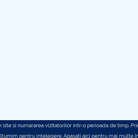
site si numararea vizitatorilor intr-o perioada de timp. Prin 
ultumim pentru intelegere.
Apasati aici pentru mai multe in