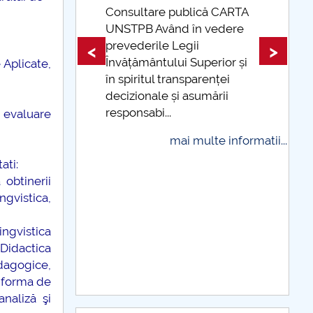
ublică CARTA
d în vedere
Taxe de școlarizare
egii
indexate Taxele se pot plăti
<
>
i Superior și
și cu cardul
 Aplicate,
nsparenței
mai multe informatii
i asumării
 evaluare
i multe informatii...
ati:
 obtinerii
ngvistica,
ingvistica
 Didactica
edagogice,
e forma de
naliză şi