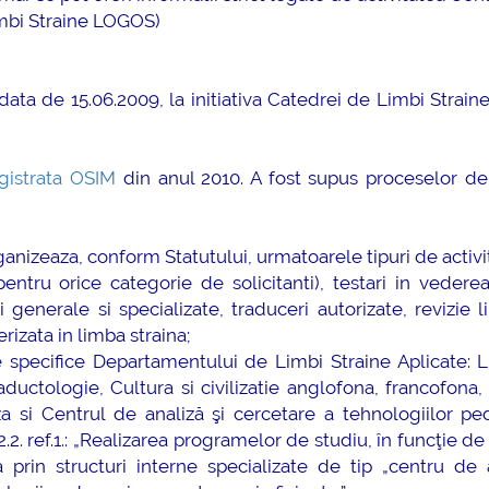
mai multe informatii...
Consultare p
mbi Straine LOGOS)
UNSTPB Avân
prevederile L
Învățământulu
data de 15.06.2009, la initiativa Catedrei de Limbi Straine
în spiritul tra
decizionale ș
responsabi...
gistrata OSIM
din anul 2010. A fost supus proceselor de
ma
izeaza, conform Statutului, urmatoarele tipuri de activit
 pentru orice categorie de solicitanti), testari in vederea
generale si specializate, traduceri autorizate, revizie li
zata in limba straina;
 specifice Departamentului de Limbi Straine Aplicate: L
raductologie, Cultura si civilizatie anglofona, francofona,
aza si Centrul de analiză şi cercetare a tehnologiilor p
.2. ref.1.: „Realizarea programelor de studiu, în funcţie d
prin structuri interne specializate de tip „centru de a