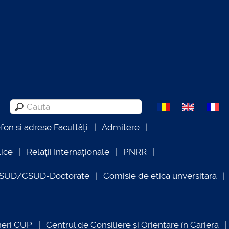
efon si adrese Facultăți
Admitere
lice
Relații Internaționale
PNRR
OSUD/CSUD-Doctorate
Comisie de etica unversitară
neri CUP
Centrul de Consiliere și Orientare în Carieră