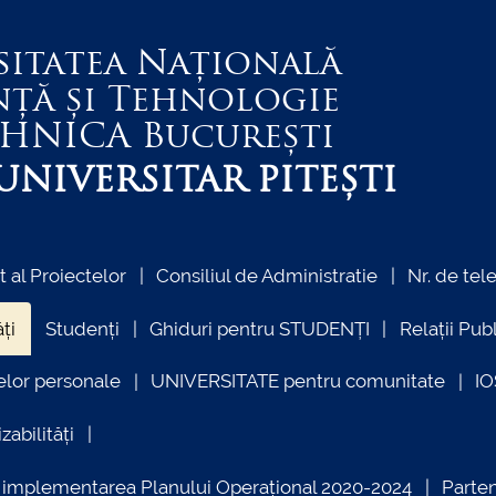
sitatea Națională
nță și Tehnologie
EHNICA
București
NIVERSITAR PITEȘTI
al Proiectelor
Consiliul de Administratie
Nr. de tel
ți
Studenți
Ghiduri pentru STUDENȚI
Relații Pub
elor personale
UNIVERSITATE pentru comunitate
I
zabilități
ind implementarea Planului Operațional 2020-2024
Parte