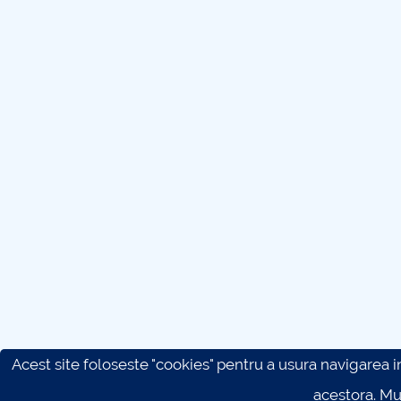
Acest site foloseste "cookies" pentru a usura navigarea in 
acestora. M