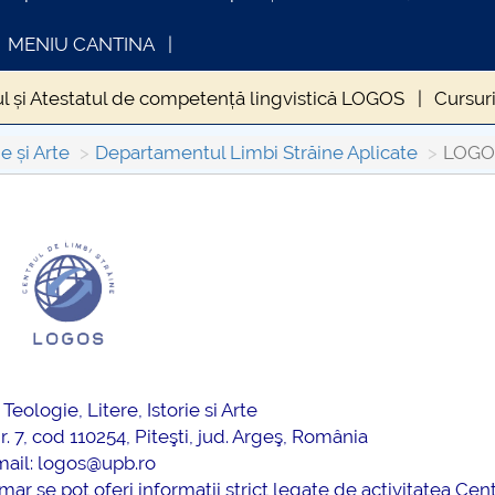
MENIU CANTINA
ul și Atestatul de competență lingvistică LOGOS
Cursur
e și Arte
Departamentul Limbi Străine Aplicate
LOGO
INFORMATII ACTE STUDII
CARTA_UNST
Consultare p
Teologie, Litere, Istorie si Arte
r. 7, cod 110254, Piteşti, jud. Argeş, România
mail:
l
ogos@upb.ro
ar se pot oferi informatii strict legate de activitatea Cen