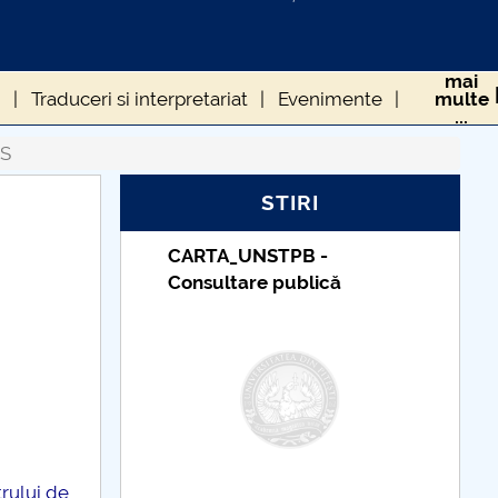
mai
i
Traduceri si interpretariat
Evenimente
multe
...
S
STIRI
PB -
Taxe de școlarizare
ublică
indexate – Centrul
Universitar Pitești
trului de