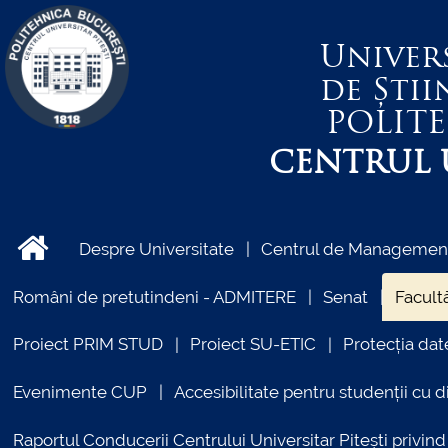
Univer
de Știi
POLIT
CENTRUL U
Despre Universitate
Centrul de Management 
Români de pretutindeni - ADMITERE
Senat
Facultă
Proiect PRIM STUD
Proiect SU-ETIC
Protecția dat
Evenimente CUP
Accesibilitate pentru studenții cu di
Raportul Conducerii Centrului Universitar Pitești priv