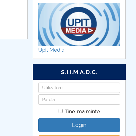
Upit Media
S.I.I.M.A.D.C.
Utilizatorul
Parola
Tine-ma minte
Login