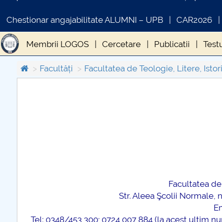
Chestionar angajabilitate ALUMNI – UPB
CAR2026
Membrii LOGOS
Cercetare
Publicatii
Test
Facultăți
Facultatea de Teologie, Litere, Istori
COMUNICAT DE PRESA
PRIMSTUD 26.03.2026
Facultatea de 
Str. Aleea Şcolii Normale, n
E
Tel: 0348/453 300; 0724 007 884 (la acest ultim num