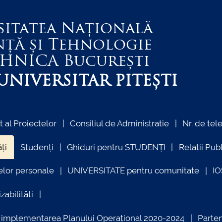
sitatea Națională
nță și Tehnologie
EHNICA
București
NIVERSITAR PITEȘTI
al Proiectelor
Consiliul de Administratie
Nr. de tel
ți
Studenți
Ghiduri pentru STUDENȚI
Relații Pub
elor personale
UNIVERSITATE pentru comunitate
I
zabilități
ind implementarea Planului Operațional 2020-2024
Parte