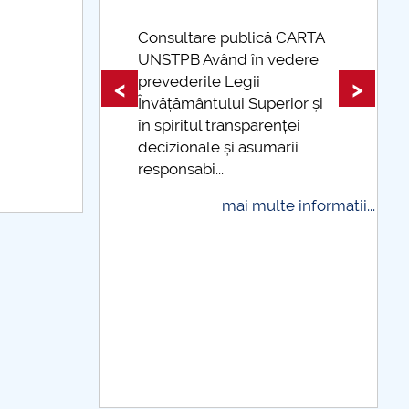
ublică CARTA
d în vedere
Taxe de școlarizare
egii
indexate Taxele se pot plăti
<
>
i Superior și
și cu cardul
nsparenței
mai multe informatii
i asumării
i multe informatii...