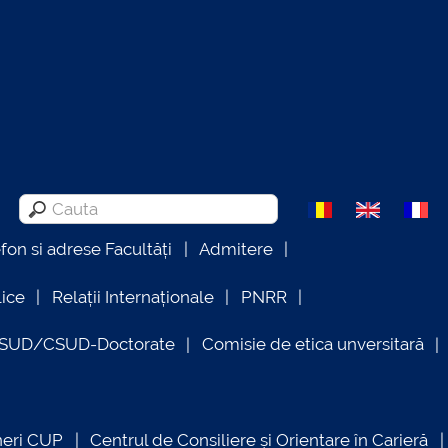
efon si adrese Facultăți
Admitere
lice
Relații Internaționale
PNRR
OSUD/CSUD-Doctorate
Comisie de etica unversitară
neri CUP
Centrul de Consiliere și Orientare în Carieră