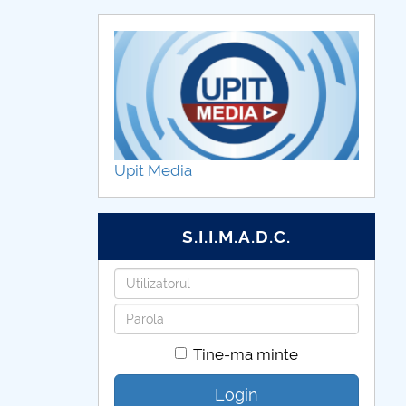
Upit Media
S.I.I.M.A.D.C.
Utilizatorul
Parola
Tine-ma minte
Login