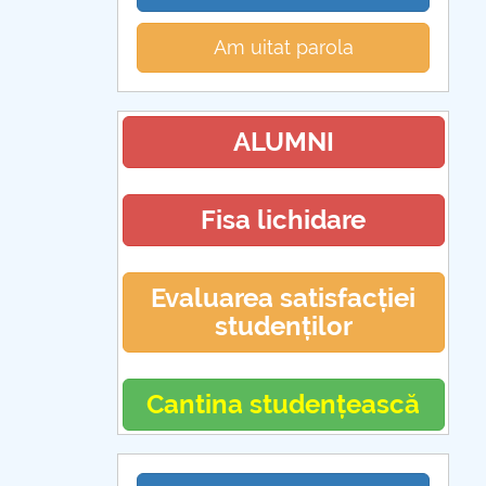
Am uitat parola
ALUMNI
Fisa lichidare
Evaluarea satisfacției
studenților
Cantina studențească