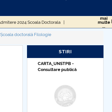
mai
dmitere 2024 Scoala Doctorala
multe
...
Școala doctorală Filologie
STIRI
PB -
Taxe de școlarizare
ublică
indexate – Centrul
Universitar Pitești