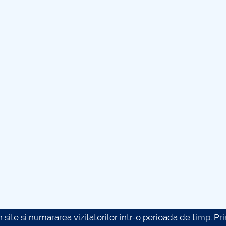
site si numararea vizitatorilor intr-o perioada de timp. Prin 