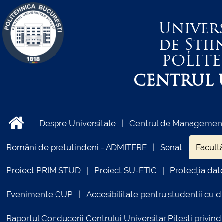
Univer
de Știi
POLIT
CENTRUL U
Despre Universitate
Centrul de Management 
Români de pretutindeni - ADMITERE
Senat
Facultă
Proiect PRIM STUD
Proiect SU-ETIC
Protecția dat
Evenimente CUP
Accesibilitate pentru studenții cu di
Raportul Conducerii Centrului Universitar Pitești priv