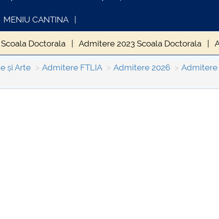
MENIU CANTINA
 Scoala Doctorala
Admitere 2023 Scoala Doctorala
A
e și Arte
Admitere FTLIA
Admitere 2026
Admitere 
INFORMATII ACTE STUDII
CARTA_UNST
Consultare p