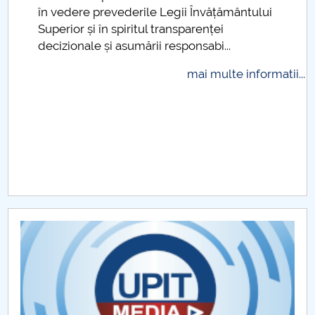
.
în vedere prevederile Legii Învățământului
Raportul Conducerii Centrului Universitar Pitești
Superior și în spiritul transparenței
privind implementarea Planului Operațional 2020-
decizionale și asumării responsabi...
2024
mai multe informatii...
Parteneri CUP
Centrul de Consiliere și Orientare în Carieră
Chestionar angajabilitate ALUMNI – UPB
CAR2026
MENIU CANTINA
Admitere 2025 Scoala Doctorala
Admitere 2022 Scoala Doctorala