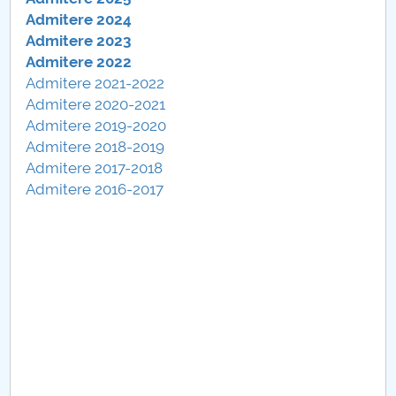
Consiliul de Administratie
Admitere 2024
Admitere 2023
Nr. de telefon si adrese Facultăți
Admitere 2022
Admitere 2021-2022
Admitere
Admitere 2020-2021
Admitere 2019-20
20
Români de pretutindeni - ADMITERE
Admitere 2018-2019
Admitere 2017-2018
Senat
Admitere 2016-2017
Facultăți
Studenți
Ghiduri pentru STUDENȚI
Relații Publice
Relații Internaționale