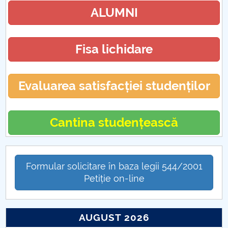
ALUMNI
Fisa lichidare
Evaluarea satisfacției studenților
Cantina studențească
Formular solicitare în baza legii 544/2001
Petiție on-line
AUGUST 2026