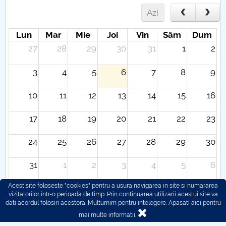
Azi
Lun
Mar
Mie
Joi
Vin
Sâm
Dum
27
28
29
30
31
1
2
3
4
5
6
7
8
9
10
11
12
13
14
15
16
17
18
19
20
21
22
23
24
25
26
27
28
29
30
31
1
2
3
4
5
6
Acest site foloseste "cookies" pentru a usura navigarea in site si numararea
vizitatorilor intr-o perioada de timp. Prin continuarea utilizarii acestui site va
dati acordul folosiri acestora. Multumim pentru intelegere.
Apasati aici pentru
mai multe informatii.