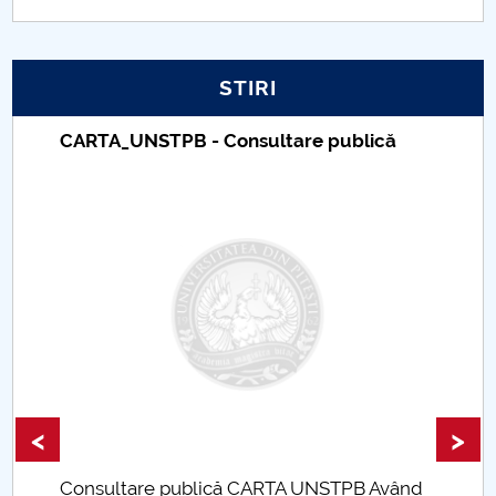
PNRR
STIRI
Proiect PRIM STUD
CARTA_UNSTPB - Consultare publică
Proiect SU-ETIC
Protecția datelor personale
UNIVERSITATE pentru comunitate
IOSUD/CSUD-Doctorate
Comisie de etica unversitară
Evenimente CUP
<
>
Accesibilitate pentru studenții cu dizabilități
Consultare publică CARTA UNSTPB Având