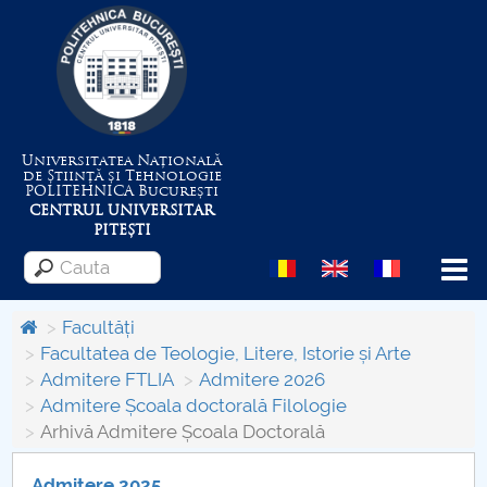
Universitatea Națională
de Știință și Tehnologie
POLITEHNICA
București
CENTRUL UNIVERSITAR
PITEȘTI
Menu
Facultăți
Facultatea de Teologie, Litere, Istorie și Arte
Admitere FTLIA
Admitere 2026
Despre Universitate
Admitere Școala doctorală Filologie
Arhivă Admitere Școala Doctorală
Centrul de Management al Proiectelor
Admitere 2025