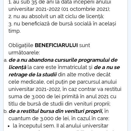
1. au sub 35 de ani la data începerii anului
universitar 2021-2022 (01 octombrie 2021);
PNRR
2. nu au absolvit un alt ciclu de licență;
3. nu beneficiază de bursă socială în același
Proiect PRIM STUD
timp.
Proiect SU-ETIC
Obligațiile
BENEFICIARULUI
sunt
următoarele:
Protecția datelor personale
de a nu abandona cursurile programului de
licență
la care este înmatriculat și
de a
nu se
UNIVERSITATE pentru comunitate
retrage de la studii
din alte motive decât
cele medicale, cel puțin pe parcursul anului
IOSUD/CSUD-Doctorate
universitar 2021-2022, în caz contrar va restitui
suma de 3.000 de lei primită în anul 2021 cu
Comisie de etica unversitară
titlu de bursă de studii din venituri proprii;
de a restitui bursa din venituri proprii
,
în
Evenimente CUP
cuantum de 3.000 de lei, în cazul în care:
la începutul sem. II al anului universitar
Accesibilitate pentru studenții cu dizabilități