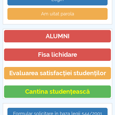
Am uitat parola
ALUMNI
Fisa lichidare
Evaluarea satisfacției studenților
Cantina studențească
Formular solicitare în baza legii 544/2001