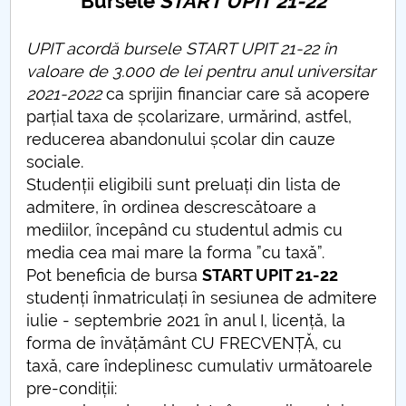
Bursele
START UPIT 21-22
Consiliul de Administratie
Nr. de telefon si adrese Facultăți
UPIT acordă bursele START UPIT 21-22 în
valoare de 3.000 de lei pentru anul universitar
Admitere
2021-2022
ca sprijin financiar care să acopere
parțial taxa de școlarizare, urmărind, astfel,
Români de pretutindeni - ADMITERE
reducerea abandonului școlar din cauze
sociale.
Senat
Studenții eligibili sunt preluați din lista de
admitere, în ordinea descrescătoare a
Facultăți
mediilor, începând cu studentul admis cu
media cea mai mare la forma ”cu taxă”.
Studenți
Pot beneficia de bursa
START UPIT 21-22
studenți înmatriculați în sesiunea de admitere
Ghiduri pentru STUDENȚI
iulie - septembrie 2021 în anul I, licență, la
forma de învățământ CU FRECVENȚĂ, cu
Relații Publice
taxă, care îndeplinesc cumulativ următoarele
pre-condiții:
Relații Internaționale