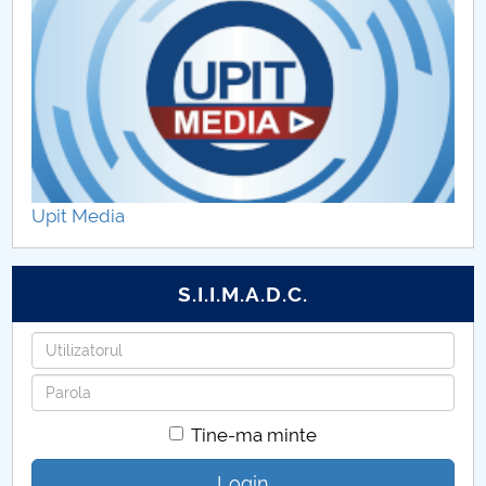
Upit Media
S.I.I.M.A.D.C.
Utilizatorul
Parola
Tine-ma minte
Login