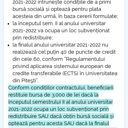
2021-2022 întrunește condițiile de a primi
Raportul Conducerii Centrului Universitar Pitești
bursă socială și optează pentru plata
privind implementarea Planului Operațional 2020-
acesteia din urmă, în baza cererii formulate;
2024
la începutul sem. II al anului universitar
2021-2022 va ocupa un loc subvenționat
Parteneri CUP
prin redistribuire;
la finalul anului universitar 2021-2022 nu
Centrul de Consiliere și Orientare în Carieră
realizează cel puțin 40 de puncte de credit
din cele 60, conform ”Regulamentului
Chestionar angajabilitate ALUMNI – UPB
privind aplicarea sistemului european de
credite transferabile (ECTS) în Universitatea
CAR2026
din Piteşti”.
Conform condițiilor contractului, beneficiarii
MENIU CANTINA
restituie bursa de 3.000 de lei dacă la
începutul semestrului II al anului universitar
Burse START UPIT 21-22
2021-2022 ocupa un loc subvenționat prin
redistribuire SAU dacă obțin bursă socială și
optează pentru acesta SAU dacă la finalul