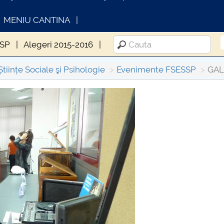
MENIU CANTINA
SSP
Alegeri 2015-2016
Științe Sociale şi Psihologie
Evenimente FSESSP
GAL
FORMATII ACTE STUDII
CARTA_UNSTPB -
Consultare publică