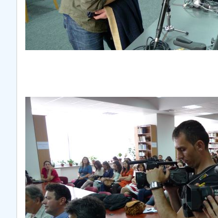
COMUNICAT Eveniment de
informare și promovare a
ofertei educaționale
universitare la Colegiul
Teoretic „Ion Cantacuzino”
Piteşti 26.03.2026
COMUNICAT Eveniment de
informare �...
mai multe informatii...