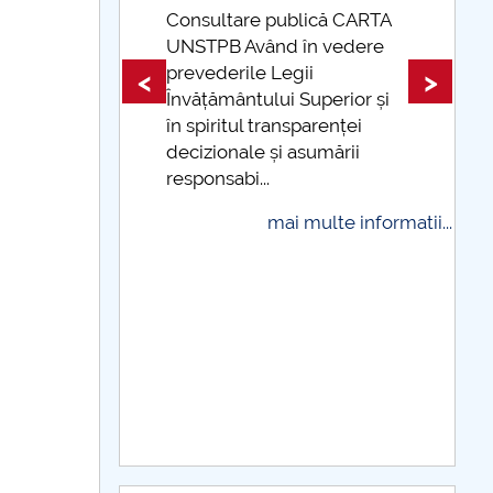
 CARTA
edere
Taxe de școlarizare
indexate Taxele se pot plăti
<
>
ior și
și cu cardul
ței
mai multe informatii...
rii
 informatii...