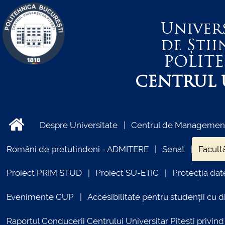
Univer
de Știi
POLIT
CENTRUL U
Despre Universitate
Centrul de Management 
Români de pretutindeni - ADMITERE
Senat
Facultă
Proiect PRIM STUD
Proiect SU-ETIC
Protecția dat
Evenimente CUP
Accesibilitate pentru studenții cu di
Raportul Conducerii Centrului Universitar Pitești priv