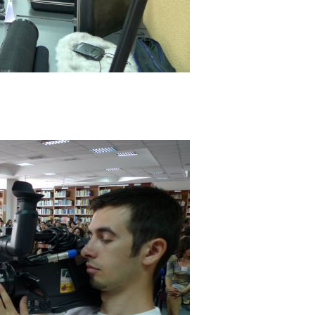
mai multe informatii...
Consultare publică
UNSTPB Având în v
prevederile Legii
Învățământului Super
în spiritul transparen
decizionale și asumă
responsabi...
mai multe