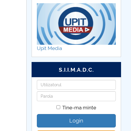
Upit Media
S.I.I.M.A.D.C.
Utilizatorul
Parola
Tine-ma minte
Login