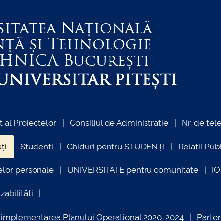
sitatea Națională
nță și Tehnologie
EHNICA
București
NIVERSITAR PITEȘTI
al Proiectelor
Consiliul de Administratie
Nr. de tel
ți
Studenți
Ghiduri pentru STUDENȚI
Relații Pub
elor personale
UNIVERSITATE pentru comunitate
I
zabilități
ind implementarea Planului Operațional 2020-2024
Parte