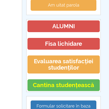
Am uitat parola
ALUMNI
Fisa lichidare
Evaluarea satisfacției
studenților
Cantina studențească
Formular solicitare în baza