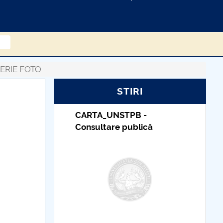
ERIE FOTO
STIRI
Taxe de școlarizare
indexate – Centrul
Universitar Pitești