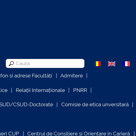
efon si adrese Facultăți
Admitere
lice
Relații Internaționale
PNRR
OSUD/CSUD-Doctorate
Comisie de etica unversitară
neri CUP
Centrul de Consiliere și Orientare în Carieră