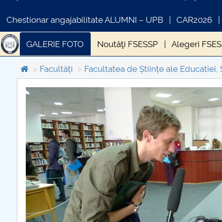
Chestionar angajabilitate ALUMNI – UPB
CAR2026
GALERIE FOTO
Noutăţi FSESSP
Alegeri FSE
Facultăți
Facultatea de Științe ale Educatiei, 
COMUNICAT DE PRESA
IN
PRIMSTUD 26.03.2026