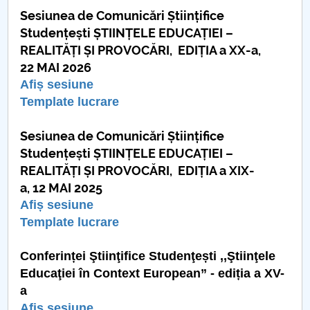
Consiliul de Administratie
Sesiunea de Comunicări Științifice
Studențești ȘTIINȚELE EDUCAȚIEI –
Nr. de telefon si adrese Facultăți
REALITĂȚI ȘI PROVOCĂRI, EDIȚIA a XX-a,
22 MAI 2026
Admitere
Afiș sesiune
Români de pretutindeni - ADMITERE
Template lucrare
Senat
Sesiunea de Comunicări Științifice
Studențești ȘTIINȚELE EDUCAȚIEI –
Facultăți
REALITĂȚI ȘI PROVOCĂRI, EDIȚIA a XIX-
a, 12 MAI 2025
Studenți
Afiș sesiune
Template lucrare
Ghiduri pentru STUDENȚI
Conferinței Ştiinţifice Studenţești ,,Ştiinţele
Relații Publice
Educaţiei în Context European” - ediția a XV-
a
Relații Internaționale
Afiș sesiune