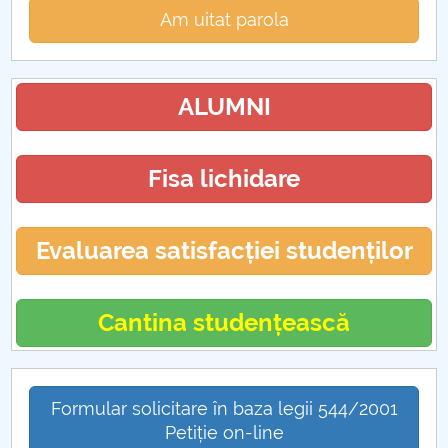
Am uitat parola
ALUMNI
Fisa lichidare
Evaluarea satisfacției studenților
Cantina studențească
Formular solicitare în baza legii 544/2001
Petiție on-line