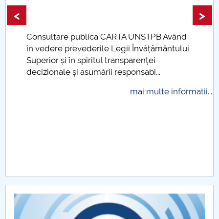
<
>
Raportul Conducerii Centrului Universitar Pitești
privind implementarea Planului Operațional 2020-
Consultare publică CARTA UNSTPB Având
2024
.
în vedere prevederile Legii Învățământului
Superior și în spiritul transparenței
Parteneri CUP
decizionale și asumării responsabi...
Centrul de Consiliere și Orientare în Carieră
mai multe informatii...
Chestionar angajabilitate ALUMNI – UPB
CAR2026
MENIU CANTINA
Sesiunea Științifică Ștudențească