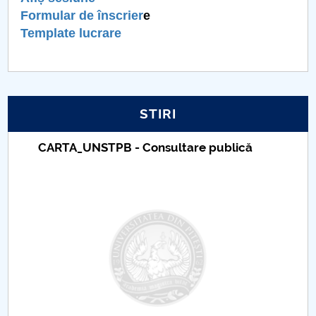
Formular de înscrier
e
PNRR
Template lucrare
Proiect PRIM STUD
Proiect SU-ETIC
STIRI
Protecția datelor personale
CARTA_UNSTPB - Consultare publică
UNIVERSITATE pentru comunitate
IOSUD/CSUD-Doctorate
Comisie de etica unversitară
Evenimente CUP
Accesibilitate pentru studenții cu dizabilități