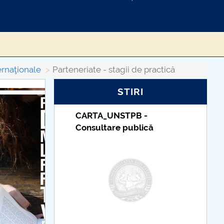
ernaţionale
Parteneriate - stagii de practică
STIRI
RTA_UNSTPB -
Taxe de școlarizare
sultare publică
indexate – Centrul
Universitar Pitești