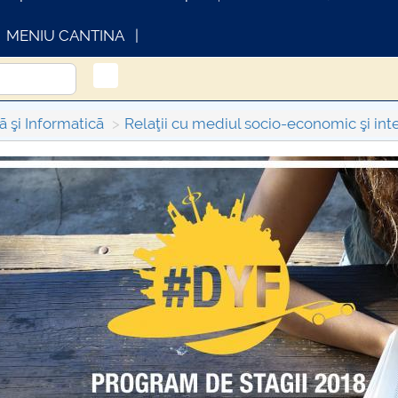
MENIU CANTINA
ã şi Informaticã
Relaţii cu mediul socio-economic şi int
INFORMATII ACTE STUDII
CA
Con