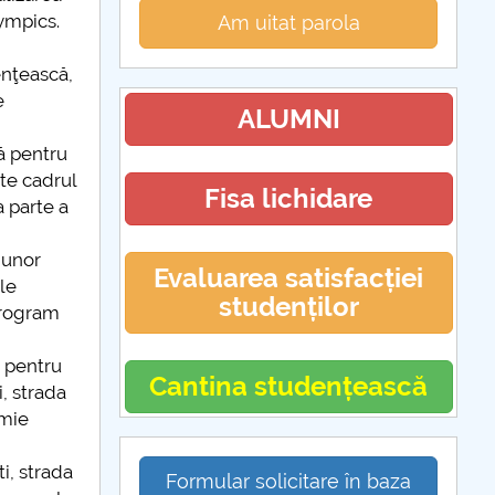
lympics.
Am uitat parola
enţească,
e
ALUMNI
ă pentru
şte cadrul
Fisa lichidare
a parte a
 unor
Evaluarea satisfacției
ile
studenților
program
e pentru
Cantina studențească
, strada
imie
i, strada
Formular solicitare în baza