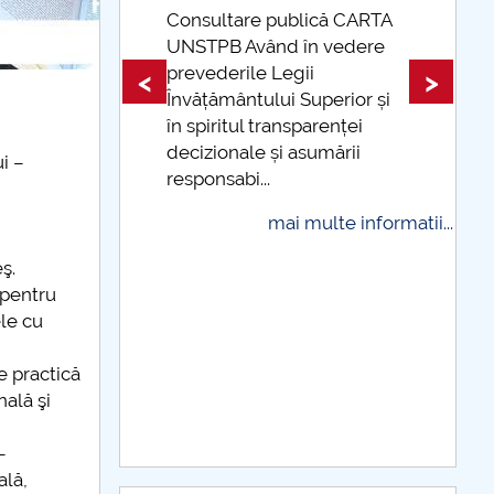
sultare publică CARTA
TPB Având în vedere
Taxe de școlarizare
vederile Legii
indexate Taxele se po
<
>
ățământului Superior și
și cu cardul
spiritul transparenței
mai multe 
izionale și asumării
i –
ponsabi...
mai multe informatii...
ş.
 pentru
le cu
de practică
ală şi
–
ală,