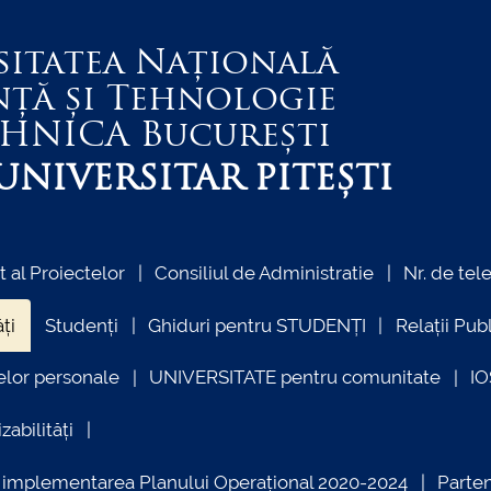
sitatea Națională
nță și Tehnologie
EHNICA
București
NIVERSITAR PITEȘTI
al Proiectelor
Consiliul de Administratie
Nr. de tel
ți
Studenți
Ghiduri pentru STUDENȚI
Relații Pub
elor personale
UNIVERSITATE pentru comunitate
I
zabilități
ind implementarea Planului Operațional 2020-2024
Parte