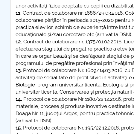
unor activităţi fizice adaptate cu copiii cu dizabilită
11.
Contract de colaborare nr. 1686/29.03.2016, Cole
colaborarea părţilor în perioada 2015-2020 pentru 
practica elevilor, schimb de experienţă între instituţi
educaţionale şi/sau cercetare etc (arhivat la DSN).
12.
Contract de colaborare nr. 1375/01.02.2016, Lice
efectuarea stagiului de pregătire practică a elevilo
în care se organizează şi se desfăşoară stagiul de p
programului de pregătire profesional prin învăţămân
13.
Protocol de colaborare Nr. 1609/14.03.2016, cu D
activităţi de secialitate de profil silvic în activităţi
Biologie program universitar licentă, Ecologie şi p
universitar licentă, Conservarea şi protecţia naturi
14.
Protocol de colaborare Nr 1180/22.12.2016, prot
materiale, procese și produse inovative destinate 
Doaga Nr. 11, județul Argeș, pentru practica tehnni
(arhivat la DSN).
15.
Protocol de colaborare Nr. 195/22.12.2016, prot