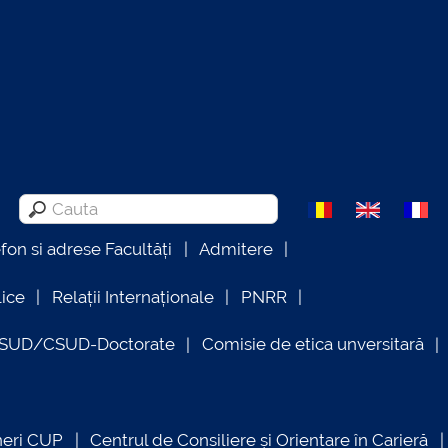
efon si adrese Facultăți
Admitere
lice
Relații Internaționale
PNRR
OSUD/CSUD-Doctorate
Comisie de etica unversitară
neri CUP
Centrul de Consiliere și Orientare în Carieră