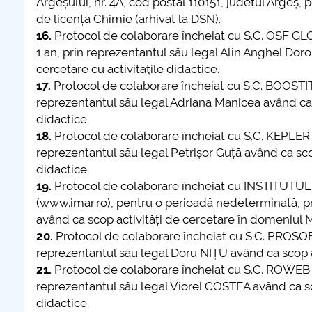
Argeșului, nr. 4A, cod postal 110151, județul Argeș,
de licență Chimie (arhivat la DSN).
16.
Protocol de colaborare încheiat cu S.C. OSF G
1 an, prin reprezentantul său legal Alin Anghel Doro
cercetare cu activităţile didactice.
17.
Protocol de colaborare încheiat cu S.C. BOOSTI
reprezentantul său legal Adriana Manicea având ca sc
didactice.
18.
Protocol de colaborare încheiat cu S.C. KEPLER S
reprezentantul său legal Petrișor Guță având ca scop 
didactice.
19.
Protocol de colaborare încheiat cu INSTITUT
(www.imar.ro), pentru o perioadă nedeterminată, pr
având ca scop activități de cercetare în domeniul 
20.
Protocol de colaborare încheiat cu S.C. PROSOFT
reprezentantul său legal Doru NIȚU având ca scop a
21.
Protocol de colaborare încheiat cu S.C. ROWEB S
reprezentantul său legal Viorel COSTEA având ca scop
didactice.