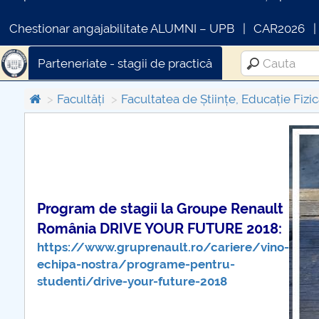
Chestionar angajabilitate ALUMNI – UPB
CAR2026
Parteneriate - stagii de practică
Facultăți
Facultatea de Științe, Educație Fizic
COMUNICAT DE PRESA
PRIMSTUD 26.03.2026
Program de stagii la Groupe Renault
România DRIVE YOUR FUTURE 2018:
https://www.gruprenault.ro/cariere/vino-
echipa-nostra/programe-pentru-
studenti/drive-your-future-2018