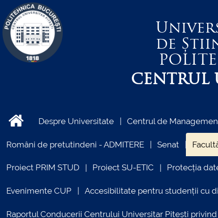
Univer
de Știi
POLIT
CENTRUL U
Despre Universitate
Centrul de Management 
Români de pretutindeni - ADMITERE
Senat
Facultă
Proiect PRIM STUD
Proiect SU-ETIC
Protecția dat
Evenimente CUP
Accesibilitate pentru studenții cu di
Raportul Conducerii Centrului Universitar Pitești priv