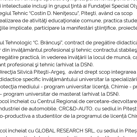
ţi intelectuale incluşi în grupul ţintă ai Fundaţiei Special O
giul Tehnic “Costin D. Neniţescu”, Piteşti, având ca scop
realizarea de ativităţi educaţionale comune, practica stud
ile implicate, participare la manifestări ştiinţifice, proiect
ul Tehnologic “C. Brâncuşi”, contract de pregătire didactic
r din învăţământul profesional şi tehnic; contractul stabile
regătire practică, în vederea învăţării la locul de muncă, c
t profesional şi tehnic (arhivat la DSN).
irecţia Silvică Piteşti-Argeş, având drept scop integrarea
le didactice specific învăţământului universitar la specializăr
rotecţia mediului - program universitar licenţă, Chimie - 
i – program universitar de masterat (arhivat la DSN).
ocol încheiat cu Centrul Regional de cercetare-dezvoltar
industriei de automobile, CRC&D-AUTO, cu sediul în Pitești
co-productiva a studentilor de la programul de licență Ch
ocol încheiat cu GLOBAL RESEARCH SRL, cu sediul în Piteșt