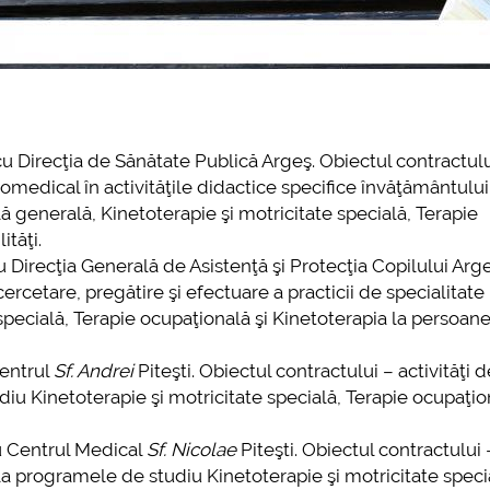
mai multe informatii...
de
Con
UNS
pre
Înv
”
în 
dec
cu Direcţia de Sănătate Publică Argeş. Obiectul contractulu
de
res
biomedical în activităţile didactice specifice învăţământului
ă generală, Kinetoterapie şi motricitate specială, Terapie
ităţi.
rmatii...
 Direcţia Generală de Asistenţă şi Protecţia Copilului Arge
ercetare, pregătire şi efectuare a practicii de specialitate
pecială, Terapie ocupaţională şi Kinetoterapia la persoane
Centrul
Sf. Andrei
Piteşti. Obiectul contractului – activităţi 
iu Kinetoterapie şi motricitate specială, Terapie ocupaţion
u Centrul Medical
Sf. Nicolae
Piteşti. Obiectul contractului 
i la programele de studiu Kinetoterapie şi motricitate speci