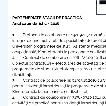
COMUNICAT Eveniment 
informare și promovare a
ofertei educaționale
PARTENERIATE STAGII DE PRACTICĂ
universitare la Colegiul
Anul calendaristic - 2016
Teoretic „Ion Cantacuzino
Piteşti 26.03.2026
1.
Protocol de colaborare nr. 14209/25.10.2016, 
COMUNICAT Eveniment 
integrarea unor activităţi de specialitate de profil 
informare �...
universitar, programele de studii Asistenţă medical
ocupaţională, Kinetoterapia la persoanele cu dizabil
mai multe info
2.
Contract de colaborare nr. 3061/23.09.2016 cu
Obiectul contractului – efectuarea de activităţi de c
programele de studiu Kinetoterapie şi motricitate s
dizabilităţi.
3.
Contract de colaborare nr. 01/05.10.2016 cu 
pentru studenţii înmatriculaţi la programele de stud
Kinetoterapia la persoanele cu dizabilităţi.
4.
Contract de colaborare nr. 3178/03.10.2016 c
activităţi de practică pentru studenţii înmatriculaţ