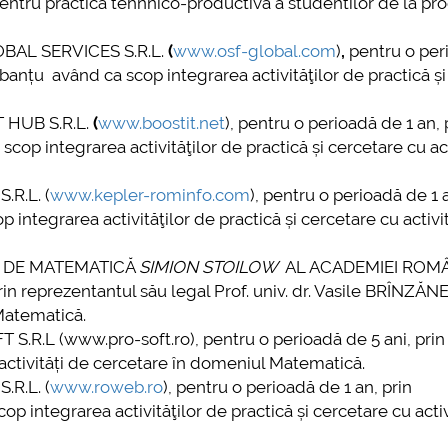
 pentru practica tehnnico-productiva a studentilor de la p
LOBAL SERVICES S.R.L.
(
www.osf-global.com
)
,
pentru o per
banțu având ca scop integrarea activităţilor de practică și
T HUB S.R.L.
(
www.boostit.net
), pentru o perioadă de 1 an, 
op integrarea activităţilor de practică și cercetare cu act
.R.L. (
www.kepler-rominfo.com
), pentru o perioadă de 1 a
integrarea activităţilor de practică și cercetare cu activit
UL DE MATEMATICĂ
SIMION STOILOW
AL ACADEMIEI ROM
in reprezentantul său legal Prof. univ. dr. Vasile BRÎNZĂ
Matematică.
 S.R.L (www.pro-soft.ro), pentru o perioadă de 5 ani, prin
ctivități de cercetare în domeniul Matematică.
.R.L. (
www.roweb.ro
), pentru o perioadă de 1 an, prin
 integrarea activităţilor de practică și cercetare cu activ