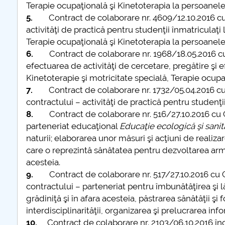
Terapie ocupaţională şi Kinetoterapia la persoanele c
5.
Contract de colaborare nr. 4609/12.10.2016 cu C
activităţi de practică pentru studenţii înmatriculaţ
Terapie ocupaţională şi Kinetoterapia la persoanele c
6.
Contract de colaborare nr. 1968/18.05.2016 cu
efectuarea de activităţi de cercetare, pregătire şi 
Kinetoterapie şi motricitate specială, Terapie ocupaţ
7.
Contract de colaborare nr. 1732/05.04.2016 cu
contractului – activităţi de practică pentru studenţ
8.
Contract de colaborare nr. 516/27.10.2016 cu
parteneriat educaţional
Educaţie ecologică şi sanit
naturii; elaborarea unor măsuri şi acţiuni de realiz
care o reprezintă sănătatea pentru dezvoltarea arm
acesteia.
9.
Contract de colaborare nr. 517/27.10.2016 cu
contractului – parteneriat pentru îmbunătăţirea şi lă
grădiniţă şi în afara acesteia, păstrarea sănătăţii şi
interdisciplinarităţii, organizarea şi prelucrarea info
10.
Contract de colaborare nr. 2103/06.10.2016 în