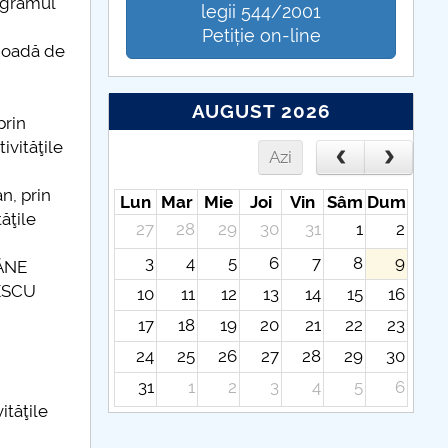
rogramul
legii 544/2001
Petiție on-line
ioadă de
AUGUST 2026
prin
ivităţile
Azi
n, prin
Lun
Mar
Mie
Joi
Vin
Sâm
Dum
ăţile
27
28
29
30
31
1
2
3
4
5
6
7
8
9
ÂNE
NESCU
10
11
12
13
14
15
16
17
18
19
20
21
22
23
24
25
26
27
28
29
30
31
1
2
3
4
5
6
ităţile