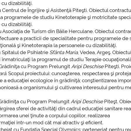
u dizabilităţi.
entrul de Îngrijire şi Asistenţă Piteşti. Obiectul contractu
i la programele de studiu Kinetoterapie şi motricitate speci
u dizabilităţi.
 Asociaţia de Turism din Băile Herculane. Obiectul contrac
efectuare a practicii de specialitate pentru programele de 
ională şi Kinetoterapia la persoanele cu dizabilităţi.
 Spitalul de Psihiatrie
Sfânta Maria
, Vedea, Argeş. Obiectu
ii înmatriculaţi la programul de studiu Terapie ocupaţională
 Grădiniţa cu Program Prelungit
Aripi Deschise
Piteşti. Pro
ară
. Scopul proiectului: cunoaşterea, respectarea şi protej
are a educaţiei ecologice în grădiniţă; conştientizarea impo
onioasă a organismului şi cultivarea interesului pentru m
 Grădiniţa cu Program Prelungit
Aripi Deschise
Piteşt. Obie
rgirea sferei de activităţi din cadrul educaţiei sanitare rea
 formarea unei ţinute a corpului copiilor, realizarea
rmaţiei într-un mod cât mai atractiv şi eficient.
cheiat cu Fundaţia Special Olympics; parteneriat pentru re