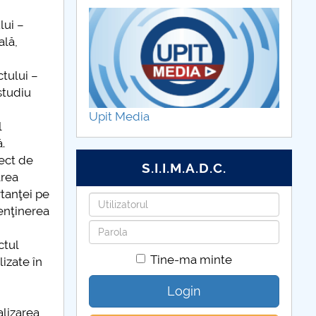
lui –
ală,
tului –
studiu
Upit Media
l
.
iect de
S.I.I.M.A.D.C.
area
rtanţei pe
Utilizatorul
enţinerea
Parola
ctul
Tine-ma minte
lizate în
Login
alizarea