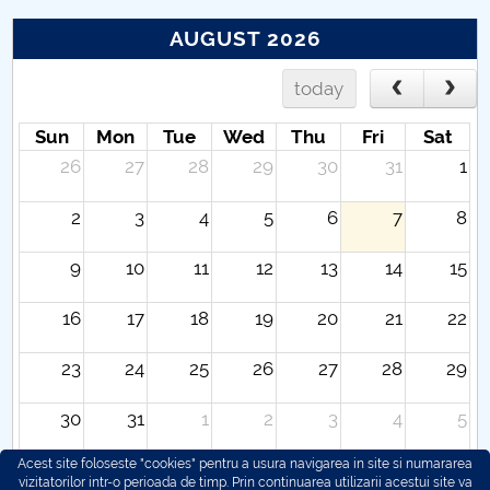
AUGUST 2026
today
Sun
Mon
Tue
Wed
Thu
Fri
Sat
26
27
28
29
30
31
1
2
3
4
5
6
7
8
9
10
11
12
13
14
15
16
17
18
19
20
21
22
23
24
25
26
27
28
29
30
31
1
2
3
4
5
Acest site foloseste "cookies" pentru a usura navigarea in site si numararea
vizitatorilor intr-o perioada de timp. Prin continuarea utilizarii acestui site va