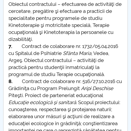
Obiectul contractului – efectuarea de activităţi de
cercetare, pregătire şi efectuare a practicii de
specialitate pentru programele de studiu
Kinetoterapie şi motricitate specială, Terapie
ocupaţională şi Kinetoterapia la persoanele cu
dizabilităţi.
7.
Contract de colaborare nr. 1732/05.04.2016
cu Spitalul de Psihiatrie
Sfânta Maria
, Vedea,
Argeş. Obiectul contractului – activităţi de
practică pentru studenţii înmatriculaţi la
programul de studiu Terapie ocupaţională.
8.
Contract de colaborare nr. 516/27.10.2016 cu
Grădiniţa cu Program Prelungit
Aripi Deschise
Piteşti. Proiect de parteneriat educaţional
Educaţie ecologică şi sanitară
. Scopul proiectului:
cunoaşterea, respectarea şi protejarea naturii;
elaborarea unor măsuri şi acţiuni de realizare a
educaţiei ecologice în grădiniţă; conştientizarea
importanţei pe care o reprezintă sănătatea pentru