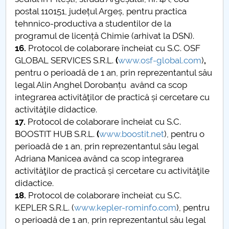
postal 110151, județul Argeș, pentru practica
tehnnico-productiva a studentilor de la
programul de licență Chimie (arhivat la DSN).
16.
Protocol de colaborare încheiat cu S.C. OSF
GLOBAL SERVICES S.R.L.
(
www.osf-global.com
)
,
pentru o perioadă de 1 an, prin reprezentantul său
legal Alin Anghel Dorobanțu având ca scop
integrarea activităţilor de practică și cercetare cu
activităţile didactice.
17.
Protocol de colaborare încheiat cu S.C.
BOOSTIT HUB S.R.L.
(
www.boostit.net
), pentru o
perioadă de 1 an, prin reprezentantul său legal
Adriana Manicea având ca scop integrarea
activităţilor de practică și cercetare cu activităţile
didactice.
18.
Protocol de colaborare încheiat cu S.C.
KEPLER S.R.L. (
www.kepler-rominfo.com
), pentru
o perioadă de 1 an, prin reprezentantul său legal