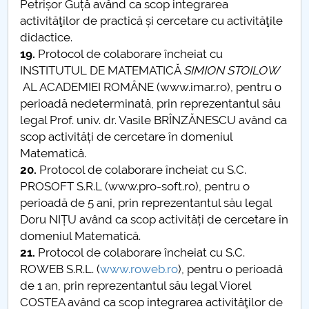
Petrișor Guță având ca scop integrarea
activităţilor de practică și cercetare cu activităţile
didactice.
19.
Protocol de colaborare încheiat cu
INSTITUTUL DE MATEMATICĂ
SIMION STOILOW
AL ACADEMIEI ROMÂNE (www.imar.ro), pentru o
perioadă nedeterminată, prin reprezentantul său
legal Prof. univ. dr. Vasile BRÎNZĂNESCU având ca
scop activități de cercetare în domeniul
Matematică.
20.
Protocol de colaborare încheiat cu S.C.
PROSOFT S.R.L (www.pro-soft.ro), pentru o
perioadă de 5 ani, prin reprezentantul său legal
Doru NIȚU având ca scop activități de cercetare în
domeniul Matematică.
21.
Protocol de colaborare încheiat cu S.C.
ROWEB S.R.L. (
www.roweb.ro
), pentru o perioadă
de 1 an, prin reprezentantul său legal Viorel
COSTEA având ca scop integrarea activităţilor de