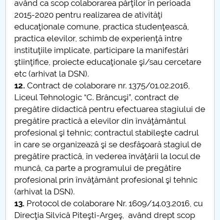
având ca scop colaborarea părţilor în perioada
2015-2020 pentru realizarea de ativităţi
educaţionale comune, practica studenţească,
practica elevilor, schimb de experienţă între
instituţiile implicate, participare la manifestări
ştiinţifice, proiecte educaţionale şi/sau cercetare
etc (arhivat la DSN).
12.
Contract de colaborare nr. 1375/01.02.2016,
Liceul Tehnologic “C. Brâncuşi”, contract de
pregătire didactică pentru efectuarea stagiului de
pregătire practică a elevilor din învăţământul
profesional şi tehnic; contractul stabileşte cadrul
în care se organizează şi se desfăşoară stagiul de
pregătire practică, în vederea învăţării la locul de
muncă, ca parte a programului de pregătire
profesional prin învăţământ profesional şi tehnic
(arhivat la DSN).
13.
Protocol de colaborare Nr. 1609/14.03.2016, cu
Direcţia Silvică Piteşti-Argeş, având drept scop