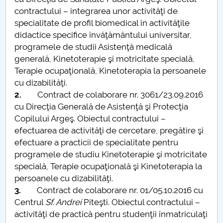
contractului – integrarea unor activităţi de
PNRR
specialitate de profil biomedical în activităţile
didactice specifice învăţământului universitar,
Proiect(PRIM STUD)
programele de studii Asistenţă medicală
generală, Kinetoterapie şi motricitate specială,
Proiect SU-ETIC
Terapie ocupaţională, Kinetoterapia la persoanele
cu dizabilităţi.
Personal data protection
2.
Contract de colaborare nr. 3061/23.09.2016
cu Direcţia Generală de Asistenţă şi Protecţia
UPIT for the community
Copilului Argeş. Obiectul contractului –
efectuarea de activităţi de cercetare, pregătire şi
IOSUD/CSUD – PhD studies
efectuare a practicii de specialitate pentru
programele de studiu Kinetoterapie şi motricitate
Comisie de etica unversitară
specială, Terapie ocupaţională şi Kinetoterapia la
persoanele cu dizabilităţi.
Evenimente CUP
3.
Contract de colaborare nr. 01/05.10.2016 cu
Centrul
Sf. Andrei
Piteşti. Obiectul contractului –
activităţi de practică pentru studenţii înmatriculaţi
Accesibilitate pentru studenții cu dizabilități