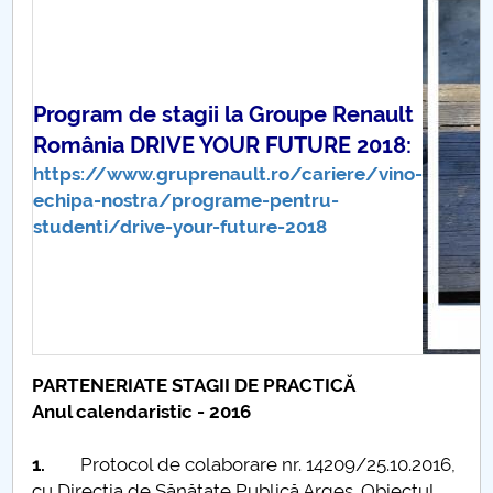
Board of Administration
Nr. de telefon si adrese Facultăți
Admission
Program de stagii la Groupe Renault
România DRIVE YOUR FUTURE 2018:
Români de pretutindeni - ADMITERE
https://www.gruprenault.ro/cariere/vino-
echipa-nostra/programe-pentru-
Senate
studenti/drive-your-future-2018
Faculties
Studenți
Ghiduri pentru STUDENȚI
PARTENERIATE STAGII DE PRACTICĂ
Anul calendaristic - 2016
Public relations
1.
Protocol de colaborare nr. 14209/25.10.2016,
International Relations
cu Direcţia de Sănătate Publică Argeş. Obiectul