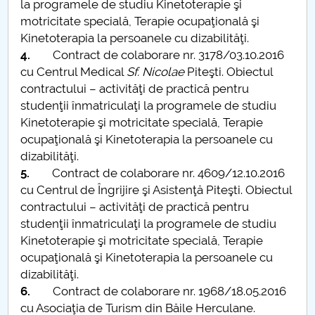
la programele de studiu Kinetoterapie şi
motricitate specială, Terapie ocupaţională şi
Raportul Conducerii Centrului Universitar Pitești
Kinetoterapia la persoanele cu dizabilităţi.
privind implementarea Planului Operațional 2020-
4.
Contract de colaborare nr. 3178/03.10.2016
2024
cu Centrul Medical
Sf. Nicolae
Piteşti. Obiectul
contractului – activităţi de practică pentru
Parteneri CUP
studenţii înmatriculaţi la programele de studiu
Kinetoterapie şi motricitate specială, Terapie
Centrul de Consiliere și Orientare în Carieră
ocupaţională şi Kinetoterapia la persoanele cu
dizabilităţi.
Chestionar angajabilitate ALUMNI – UPB
5.
Contract de colaborare nr. 4609/12.10.2016
cu Centrul de Îngrijire şi Asistenţă Piteşti. Obiectul
CAR2026
contractului – activităţi de practică pentru
studenţii înmatriculaţi la programele de studiu
MENIU CANTINA
Kinetoterapie şi motricitate specială, Terapie
ocupaţională şi Kinetoterapia la persoanele cu
Parteneriate - stagii de practică
dizabilităţi.
6.
Contract de colaborare nr. 1968/18.05.2016
cu Asociaţia de Turism din Băile Herculane.