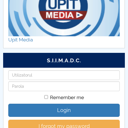
Upit Media
S.I.I.M.A.D.C.
Username
Password
Remember me
Login
I forgot my password