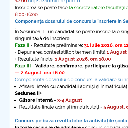
12.00
https://admitere.pub.ro
Înscrierea se poate face
la secretariatele facultățil
COMUNICAT Eveniment de
8:00-16:00
informare și promovare a
Componența dosarului de concurs la înscriere în Se
ofertei educaționale
În Sesiunea II - un candidat se poate înscrie la o si
universitare la Colegiul
singură taxă de înscriere
Teoretic „Ion Cantacuzino”
Faza II
- Rezultate preliminare:
31 Iulie 2026, ora 1
Piteşti 26.03.2026
• Depunerea contestațiilor: termen limită
1 August 
COMUNICAT Eveniment de
• Rezultate finale
1 August 2026, ora 18.00
informare �...
Faza III
-
Validare, confirmare, participare la glisa
mai multe informatii...
— 2 August ora 16.00
Componența dosarului de concurs la validare și înm
Afișare listele cu candidații admiși și înmatriculaț
Sesiunea II+
Glisare internă -
3-4 August
Rezultate finale admiși înmatriculați -
5 August, 
Concurs pe baza rezultatelor la activitățile școla
În toate sesiunile de admitere -
concurs pe baza rezul