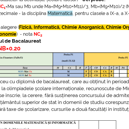
NC
=Ma sau Mb unde Ma=(M9+M10+M11)/3, Mb=(M9+M10)/2 (M
1
ecimale - la disciplina
Matematică
, pentru clasele a IX-a, a X-
 alegere (
Fizică, Informatică, Chimie Anorganică, Chimie Or
Economie
) - nota
NC
2
ul de Bacalaureat
NB×0.20
 liceu cu diplomă de bacalaureat, care au obținut în perioa
iune) la olimpiadele școlare internaționale, recunoscute de Mi
se înscrie, la cerere, fără susținerea concursului de admite
vățământul superior de stat în domenii de studiu corespun
ră taxe de școlarizare, cursurile a două facultăți în instituț