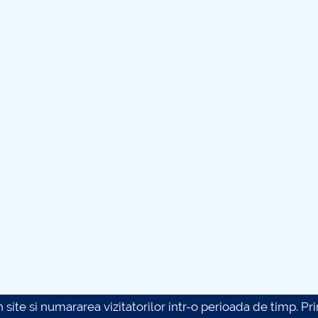
site si numararea vizitatorilor intr-o perioada de timp. Prin 