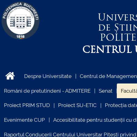
Univer
de Știi
POLIT
CENTRUL U
Despre Universitate
Centrul de Management 
Români de pretutindeni - ADMITERE
Senat
Facultă
Proiect PRIM STUD
Proiect SU-ETIC
Protecția dat
Evenimente CUP
Accesibilitate pentru studenții cu di
Raportul Conducerii Centrului Universitar Pitești priv