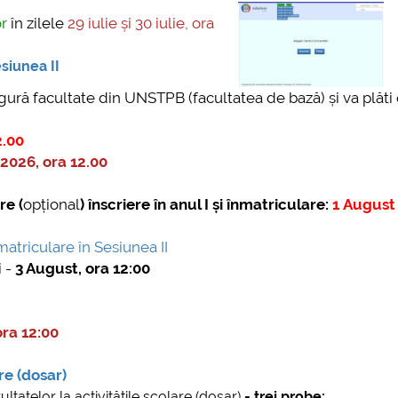
or
în zilele
29 iulie și 30 iulie, ora
mai multe informatii...
Consultare publică
UNSTPB Având în v
siunea II
prevederile Legii
ngură facultate din UNSTPB (facultatea de bază) și va plăti
Învățământului Super
în spiritul transparen
2.00
decizionale și asumă
2026, ora 12.00
responsabi...
mai multe
re (
opțional
) înscriere în anul I și înmatriculare:
1 August 
atriculare în Sesiunea II
i -
3 August, ora 12:00
ora 12:00
re (dosar)
tatelor la activitățile școlare (dosar)
- trei probe: