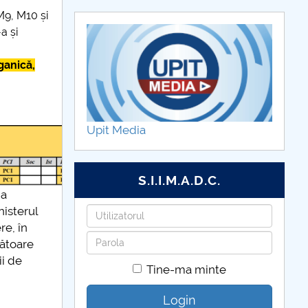
9, M10 și
a și
ganică,
Upit Media
S.I.I.M.A.D.C.
da
nisterul
Utilizatorul
re, în
Parola
zătoare
ii de
Tine-ma minte
Login