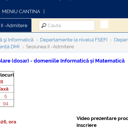
MENIU CANTINA
 II -Admitere
ã şi Informaticã
Departamente la nivelul FSEFI
Depar
cență DMI
Sesiunea II -Admitere
colare (dosar) - domeniile Informatică și Matematică
FORMATII ACTE STUDII
CARTA_UNSTPB -
 locuri
Consultare publică
II
Taxă
5
94
Video prezentare pro
026, ora
înscriere