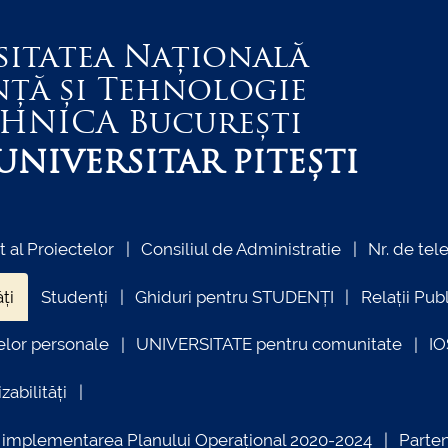
sitatea Națională
nță și Tehnologie
EHNICA
București
NIVERSITAR PITEȘTI
al Proiectelor
Consiliul de Administratie
Nr. de tel
ți
Studenți
Ghiduri pentru STUDENȚI
Relații Pub
elor personale
UNIVERSITATE pentru comunitate
I
zabilități
ind implementarea Planului Operațional 2020-2024
Parte