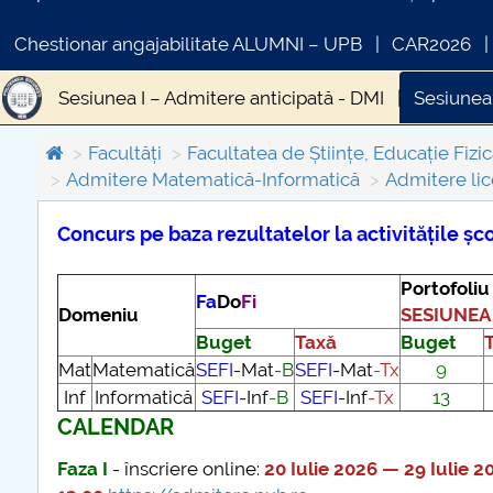
Chestionar angajabilitate ALUMNI – UPB
CAR2026
Sesiunea I – Admitere anticipată - DMI
Sesiunea
Facultăți
Facultatea de Științe, Educație Fizic
Admitere Matematică-Informatică
Admitere li
Concurs pe baza rezultatelor la activitățile ș
COMUNICAT DE PRESA
IN
Portofoliu
Fa
Do
Fi
PRIMSTUD 26.03.2026
Domeniu
SESIUNEA 
Buget
Taxă
Buget
Mat
Matematică
SEFI
-Mat
-B
SEFI
-Mat
-Tx
9
Inf
Informatică
SEFI
-Inf
-B
SEFI
-Inf
-Tx
13
CALENDAR
Faza I
- înscriere online:
20 Iulie 2026 — 29 Iulie 2