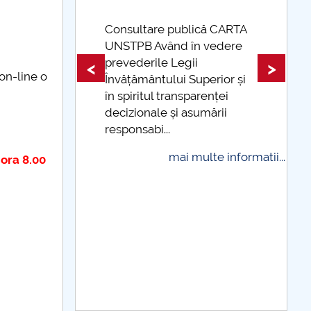
 CARTA
edere
Taxe de școlarizare
indexate Taxele se pot plăti
<
>
 on-line o
ior și
și cu cardul
ței
mai multe informatii...
rii
 informatii...
ora 8.00