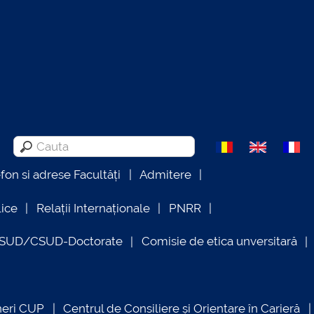
efon si adrese Facultăți
Admitere
lice
Relații Internaționale
PNRR
OSUD/CSUD-Doctorate
Comisie de etica unversitară
neri CUP
Centrul de Consiliere și Orientare în Carieră