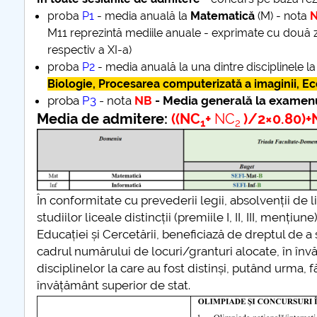
proba
P1
- media anuală la
Matematică
(M) - nota
M11 reprezintă mediile anuale - exprimate cu două z
respectiv a XI-a)
proba
P2
- media anuală la una dintre disciplinele la
Biologie, Procesarea computerizată a imaginii, 
proba
P3
- nota
NB
- Media generală la examen
Media de admitere:
((NC
+
NC
)/2×0.80)+
1
2
În conformitate cu prevederii legii, absolvenții de
studiilor liceale distincții (premiile I, II, III, menț
Educației și Cercetării, beneficiază de dreptul de a 
cadrul numărului de locuri/granturi alocate, în în
disciplinelor la care au fost distinși, putând urma, fă
învățământ superior de stat.