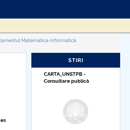
tamentul Matematica-Informatică
STIRI
Taxe de școlarizare
indexate – Centrul
Universitar Pitești
ces