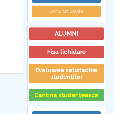
Am uitat parola
ALUMNI
Fisa lichidare
Evaluarea satisfacției
studenților
Cantina studențească