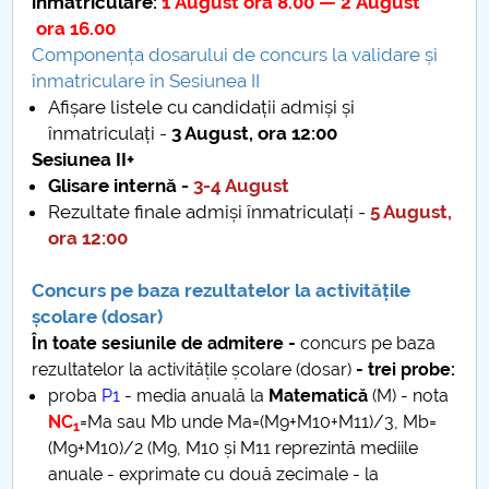
înmatriculare:
1 August ora 8.00 — 2 August
ora 16.00
Raportul Conducerii Centrului Universitar Pitești
Componența dosarului de concurs la validare și
privind implementarea Planului Operațional 2020-
înmatriculare în Sesiunea II
2024
Afișare listele cu candidații admiși și
înmatriculați -
3 August, ora 12:00
Parteneri CUP
Sesiunea II+
Glisare internă -
3-4 August
Centrul de Consiliere și Orientare în Carieră
Rezultate finale admiși înmatriculați -
5 August,
ora 12:00
Chestionar angajabilitate ALUMNI – UPB
Concurs pe baza rezultatelor la activitățile
CAR2026
școlare (dosar)
În toate sesiunile de admitere -
concurs pe baza
MENIU CANTINA
rezultatelor la activitățile școlare (dosar)
- trei probe:
proba
P1
- media anuală la
Matematică
(M) - nota
Sesiunea I – Admitere anticipată - DMI
NC
=Ma sau Mb unde Ma=(M9+M10+M11)/3, Mb=
1
(M9+M10)/2 (M9, M10 și M11 reprezintă mediile
Sesiunea II -Admitere
anuale - exprimate cu două zecimale - la