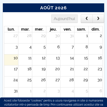
AOÛT 2026
Aujourd'hui
lun.
mar.
mer.
jeu.
ven.
sam.
dim.
27
28
29
30
31
1
2
3
4
5
6
7
8
9
10
11
12
13
14
15
16
17
18
19
20
21
22
23
24
25
26
27
28
29
30
31
1
2
3
4
5
6
Acest site foloseste "cookies" pentru a usura navigarea in site si numararea
vizitatorilor intr-o perioada de timp. Prin continuarea utilizarii acestui site va