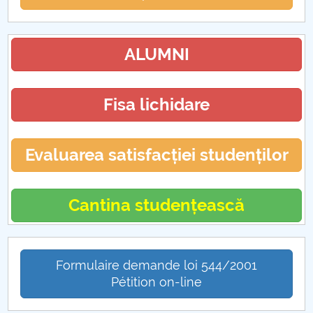
ALUMNI
Fisa lichidare
Evaluarea satisfacției studenților
Cantina studențească
Formulaire demande loi 544/2001
Pétition on-line