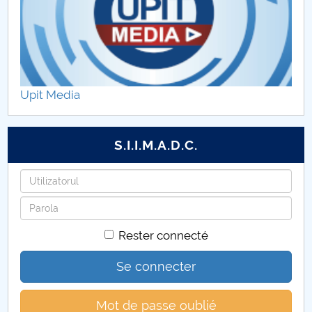
Upit Media
S.I.I.M.A.D.C.
Identifiant
Mot
de
Rester connecté
passe
Se connecter
Mot de passe oublié