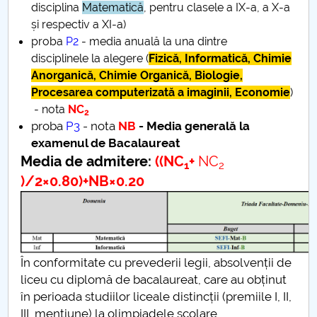
disciplina
Matematică
, pentru clasele a IX-a, a X-a
și respectiv a XI-a)
proba
P2
- media anuală la una dintre
disciplinele la alegere (
Fizică, Informatică, Chimie
Anorganică, Chimie Organică, Biologie,
Procesarea computerizată a imaginii, Economie
)
- nota
NC
2
proba
P3
- nota
NB
- Media generală la
examenul de Bacalaureat
Media de admitere:
((NC
+
NC
1
2
)/2×0.80)+NB×0.20
În conformitate cu prevederii legii, absolvenții de
liceu cu diplomă de bacalaureat, care au obținut
în perioada studiilor liceale distincții (premiile I, II,
III, mențiune) la olimpiadele școlare