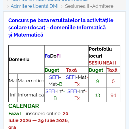
Conseil d'administration
Admitere licență DMI
Sesiunea II -Admitere
Nr. de telefon si adrese Facultăți
Concurs pe baza rezultatelor la activitățile
școlare (dosar) - domeniile Informatică
Informations sur l'admission
și Matematică
Români de pretutindeni - ADMITERE
Portofoliu
Fa
Do
Fi
locuri
Sénat universitaire
Domeniu
SESIUNEA II
Buget
Taxă
Buget
Taxă
Facultés
SEFI
-
SEFI
-Mat
-
Mat
Matematică
9
5
Mat
-B
Tx
STUDENTI CUP
SEFI
-Inf
-
SEFI
-Inf
-
Inf
Informatică
13
94
B
Tx
Ghiduri pentru STUDENȚI
CALENDAR
Relations publiques
Faza I
- înscriere online:
20
Iulie 2026 — 29 Iulie 2026,
Relations Internationales
ora