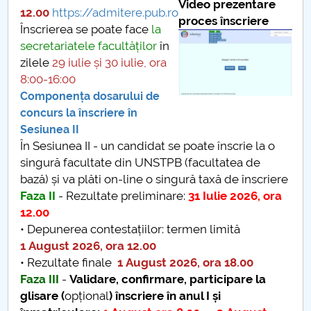
Video prezentare
12.00
https://admitere.pub.ro
proces înscriere
PNRR
Înscrierea se poate face
la
secretariatele facultăților
în
Proiect (PRIM STUD)
zilele
29 iulie și 30 iulie, ora
8:00-16:00
Proiect SU-ETIC
Componența dosarului de
concurs la înscriere în
Protection des données personnelles
Sesiunea II
În Sesiunea II - un candidat se poate înscrie la o
singură facultate din UNSTPB (facultatea de
Université pour la communauté
bază) și va plăti on-line o singură taxă de înscriere
Faza II
- Rezultate preliminare:
31 Iulie 2026, ora
Études doctorales
12.00
• Depunerea contestațiilor: termen limită
Comisie de etica unversitară
1 August 2026, ora 12.00
• Rezultate finale
1 August 2026, ora 18.00
Evenimente CUP
Faza III
-
Validare, confirmare, participare la
glisare (
opțional
) înscriere în anul I și
Accesibilitate pentru studenții cu dizabilități