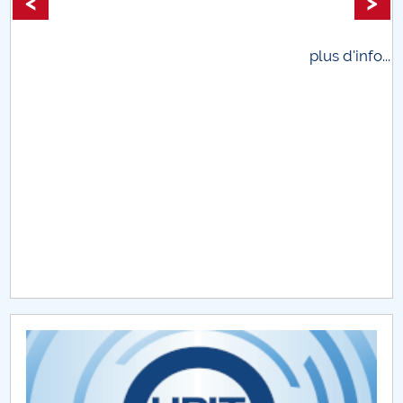
<
>
.
plus d'info...