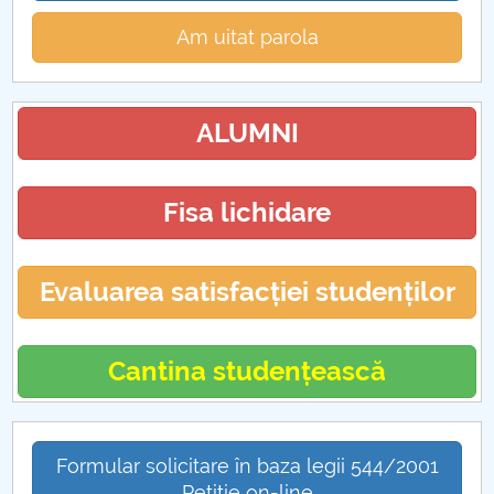
Am uitat parola
ALUMNI
Fisa lichidare
Evaluarea satisfacției studenților
Cantina studențească
Formular solicitare în baza legii 544/2001
Petiție on-line