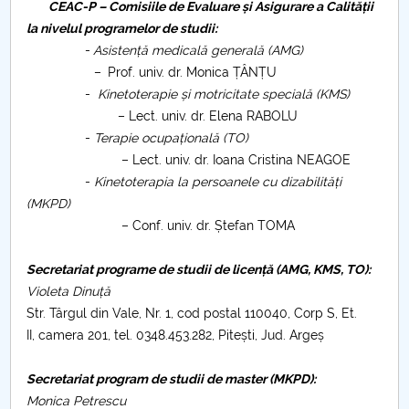
CEAC-P – Comisiile de Evaluare și Asigurare a Calității
la nivelul programelor de studii:
PNRR
-
Asistență medicală generală (AMG)
–
Prof. univ. dr. Monica ȚÂNȚU
Proiect PRIM STUD
-
Kinetoterapie și motricitate specială (KMS)
– Lect. univ. dr. Elena RABOLU
Proiect SU-ETIC
-
Terapie ocupațională (TO)
– Lect. univ. dr. Ioana Cristina NEAGOE
Protecția datelor personale
-
Kinetoterapia la persoanele cu dizabilități
(MKPD)
UNIVERSITATE pentru comunitate
– Conf. univ. dr. Ștefan TOMA
IOSUD/CSUD-Doctorate
Secretariat programe de studii de licență (AMG, KMS, TO):
Violeta Dinuță
Comisie de etica unversitară
Str. Târgul din Vale, Nr. 1, cod postal 110040, Corp S, Et.
II, camera 201, tel. 0348.453.282, Pitești, Jud. Argeș
Evenimente CUP
Secretariat program de studii de master (MKPD):
Accesibilitate pentru studenții cu dizabilități
Monica Petrescu