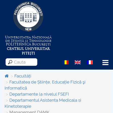
Universitatea Națională
de Știință și Tehnologie
POLITEHNICA
București
CENTRUL UNIVERSITAR
PITEȘTI
Menu
Facultăți
Facultatea de Științe, Educație Fizicã şi
Informaticã
Despre Universitate
Departamente la nivelul FSEFI
Departamentul Asistenta Medicala si
Centrul de Management al Proiectelor
Kinetoterapie
Management DAMK