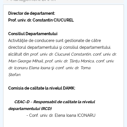
Consiliul de Administratie
Nr. de telefon si adrese Facultăți
Director de departament:
Prof. univ. dr. Constantin CIUCUREL
Admitere
Consiliul Departamentului
Activităţile de conducere sunt gestionate de către
Români de pretutindeni - ADMITERE
directorul departamentului şi consiliul departamentului,
alcătuit din
prof. univ. dr. Ciucurel Constantin, conf. univ. dr.
Senat
Man George Mihail, prof. univ. dr. Țânțu Monica, conf. univ.
dr. Iconaru Elena Ioana
şi
conf. univ. dr. Toma
Facultăți
Ștefan
.
Studenți
Comisia de calitate la nivelul DAMK:
Ghiduri pentru STUDENȚI
CEAC-D
–
Responsabil de calitate la nivelul
departamentului (RCD)
Relații Publice
- Conf. univ. dr. Elena Ioana ICONARU
Relații Internaționale