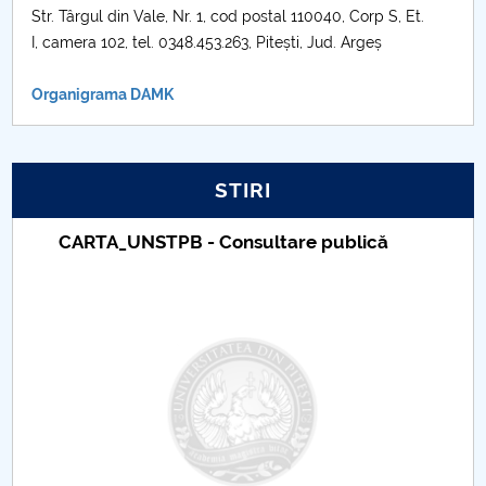
Str. Târgul din Vale, Nr. 1, cod postal 110040, Corp S, Et.
Raportul Conducerii Centrului Universitar Pitești
I, camera 102, tel. 0348.453.263, Pitești, Jud. Argeș
privind implementarea Planului Operațional 2020-
2024
Organigrama DAMK
Parteneri CUP
STIRI
Centrul de Consiliere și Orientare în Carieră
Taxe de școlarizare indexate – Centrul
Chestionar angajabilitate ALUMNI – UPB
Universitar Pitești
CAR2026
MENIU CANTINA
Admitere 2026
Management DAMK