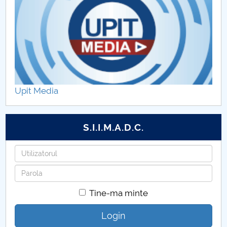
Upit Media
S.I.I.M.A.D.C.
Utilizatorul
Parola
Tine-ma minte
Login