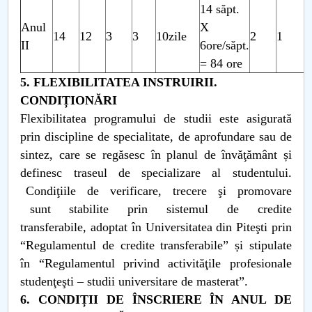
14 săpt.
Anul
X
14
12
3
3
10zile
2
1
II
6ore/săpt.
= 84 ore
5. FLEXIBILITATEA INSTRUIRII.
CONDIȚIONĂRI
Flexibilitatea programului de studii este asigurată
prin discipline de specialitate, de aprofundare sau de
sintez, care se regăsesc în planul de învăţământ și
definesc traseul de specializare al studentului.
Condiţiile de verificare, trecere şi promovare
sunt stabilite prin sistemul de credite
transferabile, adoptat în Universitatea din Piteşti prin
“Regulamentul de credite transferabile” și stipulate
în “Regulamentul privind activităţile profesionale
studenţeşti – studii universitare de masterat”.
6. CONDIȚII DE ÎNSCRIERE ÎN ANUL DE