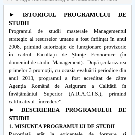
Consiliul de Administratie
► ISTORICUL PROGRAMULUI DE
Nr. de telefon si adrese Facultăți
STUDII
Admitere
Programul de studii masterale Managementul
strategic al resurselor umane a fost înființat în anul
Români de pretutindeni - ADMITERE
2008, primind autorizaţie de funcţionare provizorie
în cadrul Facultăţii de Ştiinţe Economice (în
Senat
domeniul de studiu Management). După școlarizarea
primelor 3 promoții, cu ocazia evaluării periodice din
Facultăți
anul 2013, programul a fost acreditat de către
Agenția Română de Asigurare a Calității în
Studenți
Învățământul Superior (A.R.A.C.I.S.), primind
calificativul „încredere”.
Ghiduri pentru STUDENȚI
► DESCRIEREA PROGRAMULUI DE
Relații Publice
STUDII
1. MISIUNEA PROGRAMULUI DE STUDII
Relații Internaționale
Racordată atât la exigenţele de formare şi