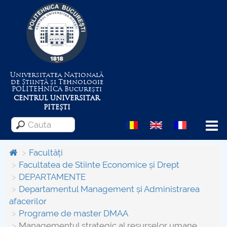
Universitatea Națională
de Știință și Tehnologie
POLITEHNICA
București
CENTRUL UNIVERSITAR
PITEȘTI
Menu
Facultăți
Facultatea de Stiinte Economice și Drept
DEPARTAMENTE
Despre Universitate
Departamentul Management și Administrarea
afacerilor
Centrul de Management al Proiectelor
Programe de master DMAA
Managementul strategic al resurselor umane