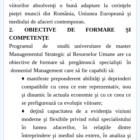
viitorilor absolvenţi o bună adaptare la cerinţele
Raportul Conducerii Centrului Universitar Pitești
pieţei muncii din România, Uniunea Europeană şi
privind implementarea Planului Operațional 2020-
mediului de afaceri contemporan.
2024
2. OBIECTIVE DE FORMARE ŞI
COMPETENȚE
Parteneri CUP
Programul de studii universitare de master
Managementul Strategic al Resurselor Umane are ca
Centrul de Consiliere și Orientare în Carieră
obiective de formare să pregătească specialişti în
domeniul Management care să fie capabili să:
Chestionar angajabilitate ALUMNI – UPB
♦ manifeste preponderent abilităţi şi deprinderi
CAR2026
compatibile cu ceea ce este reprezentativ, nou
şi dinamic în actuala economie şi cu ce ceea ce
MENIU CANTINA
se prefigurează ca evoluţie viitoare;
♦ deţină capacitatea de a evidenţia viziuni
Planuri de învăţământ
moderne şi flexibile privind rolul specialistului
în lumea afacerilor, în relaţiile dintre
întreprindere şi mediul său extern, în analiza şi