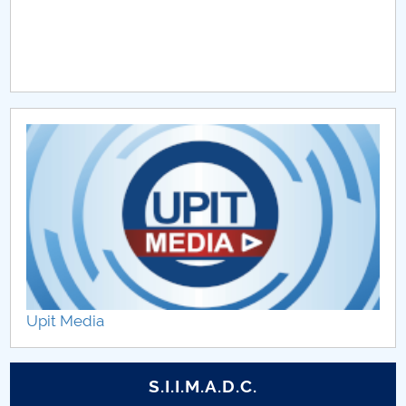
Upit Media
S.I.I.M.A.D.C.