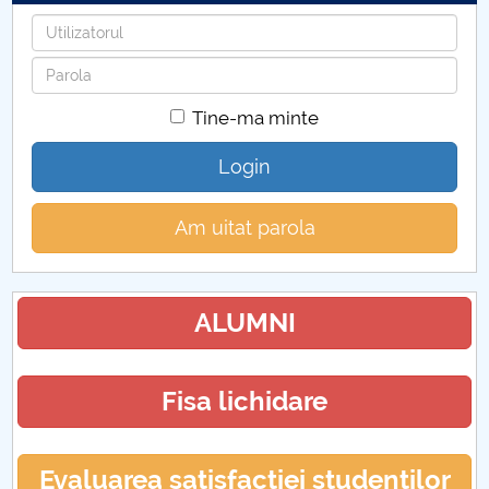
Utilizatorul
Parola
Tine-ma minte
Login
Am uitat parola
ALUMNI
Fisa lichidare
Evaluarea satisfacției studenților