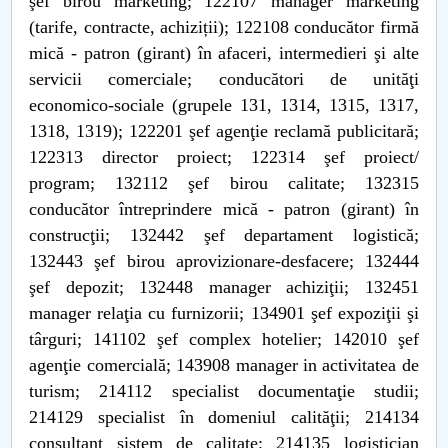
şef birou marketing; 122107 manager marketing
(tarife, contracte, achiziții); 122108 conducător firmă
mică - patron (girant) în afaceri, intermedieri şi alte
servicii comerciale; conducători de unităţi
economico-sociale (grupele 131, 1314, 1315, 1317,
1318, 1319); 122201 şef agenţie reclamă publicitară;
122313 director proiect; 122314 şef proiect/
program; 132112 şef birou calitate; 132315
conducător întreprindere mică - patron (girant) în
construcţii; 132442 şef departament logistică;
132443 şef birou aprovizionare-desfacere; 132444
şef depozit; 132448 manager achiziţii; 132451
manager relaţia cu furnizorii; 134901 şef expoziţii şi
târguri; 141102 şef complex hotelier; 142010 şef
agenţie comercială; 143908 manager in activitatea de
turism; 214112 specialist documentaţie studii;
214129 specialist în domeniul calităţii; 214134
consultant sistem de calitate; 214135 logistician