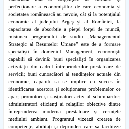
perfecţionare a economiştilor de care economia şi
PNRR
societatea românească au nevoie, cât şi la potenţialul
economic al judeţului Argeş şi al României, la
Proiect PRIM STUD
capacitatea de absorbţie a pieţei forţei de muncă,
misiunea programului de studiu „Managementul
Proiect SU-ETIC
Strategic al Resurselor Umane” este de a formare
specialişti în domeniul Management, economişti
Protecția datelor personale
capabili să devină: buni specialiști în organizarea
activităţii din cadrul întreprinderilor prestatoare de
UNIVERSITATE pentru comunitate
servicii; buni cunoscători al tendinţelor actuale din
economie, capabili să se implice cu succes în
IOSUD/CSUD-Doctorate
identificarea acestora şi soluţionarea problemelor ce
Comisie de etica unversitară
apar; promotori şi susţinători activ al schimbărilor;
administratori eficienți ai relaţiilor obiective dintre
Evenimente CUP
întreprinderea modernă prestatoare şi cerinţele
mediului ambiant. Programul vizează crearea de
Accesibilitate pentru studenții cu dizabilități
competențe, abilități și deprinderi care să faciliteze