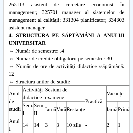
263113 asistent de cercetare economist în
management; 325701 manager al sistemelor de
management al calităţii; 331304 planificator; 334303
asistent manager
4. STRUCTURA PE SĂPTĂMÂNI A ANULUI
UNIVERSITAR
⇔ Număr de semestre: .4
⇔ Număr de credite obligatorii pe semestru: 30
⇔ Număr de ore de activităţi didactice /săptămână:
12
⇔ Structura anilor de studii:
Activități
Sesiuni de
Anul
Vacanțe
didactice
examene
de
Practică
Sem.
Sem.
studii
Iarnă
Vară
Restanțe
Iarnă
Primăv
I
II
Anul
14
14
3
3
10 zile
-
2
1
I