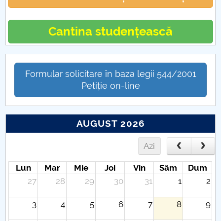
Cantina studențească
Formular solicitare în baza legii 544/2001
Petiție on-line
AUGUST 2026
Azi
Lun
Mar
Mie
Joi
Vin
Sâm
Dum
27
28
29
30
31
1
2
3
4
5
6
7
8
9