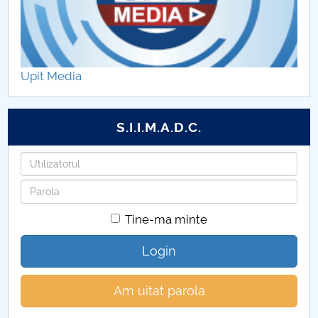
Parteneri de practică
Ghid de studii
Upit Media
S.I.I.M.A.D.C.
Utilizatorul
Parola
Tine-ma minte
Login
Am uitat parola