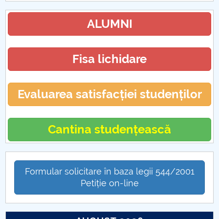
ALUMNI
Fisa lichidare
Evaluarea satisfacției studenților
Cantina studențească
Formular solicitare în baza legii 544/2001
Petiție on-line