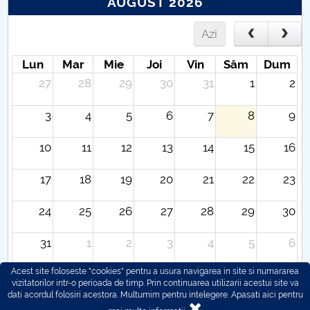
AUGUST 2026
Azi
Lun
Mar
Mie
Joi
Vin
Sâm
Dum
27
28
29
30
31
1
2
3
4
5
6
7
8
9
10
11
12
13
14
15
16
17
18
19
20
21
22
23
24
25
26
27
28
29
30
31
1
2
3
4
5
6
Acest site foloseste "cookies" pentru a usura navigarea in site si numararea
vizitatorilor intr-o perioada de timp. Prin continuarea utilizarii acestui site va
dati acordul folosiri acestora. Multumim pentru intelegere.
Apasati aici pentru