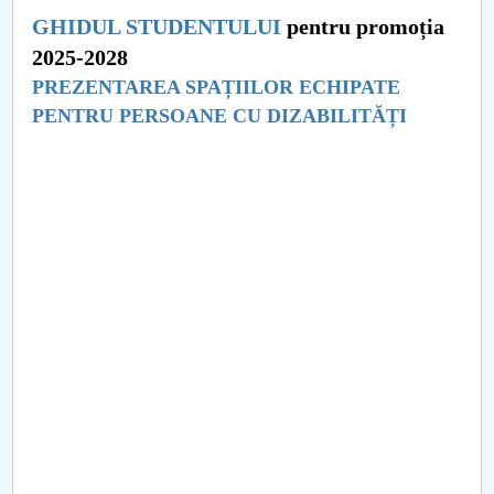
Consiliul de Administratie
GHIDUL STUDENTULUI
pentru promoția
Nr. de telefon si adrese Facultăți
2025-2028
PREZENTAREA SPAȚIILOR ECHIPATE
Admitere
PENTRU PERSOANE CU DIZABILITĂȚI
Români de pretutindeni - ADMITERE
Senat
Facultăți
Studenți
Ghiduri pentru STUDENȚI
Relații Publice
Relații Internaționale