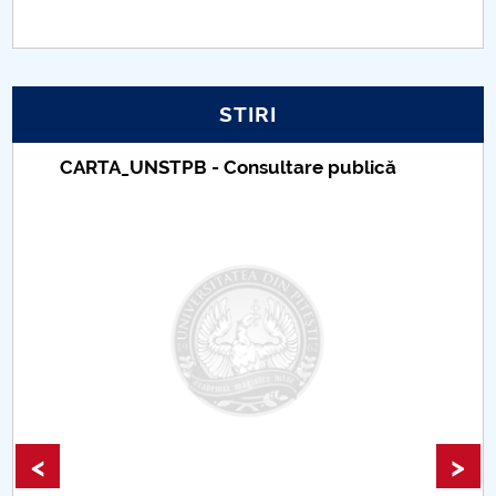
PNRR
Proiect PRIM STUD
STIRI
Proiect SU-ETIC
CARTA_UNSTPB - Consultare publică
Protecția datelor personale
UNIVERSITATE pentru comunitate
IOSUD/CSUD-Doctorate
Comisie de etica unversitară
Evenimente CUP
<
>
Accesibilitate pentru studenții cu dizabilități