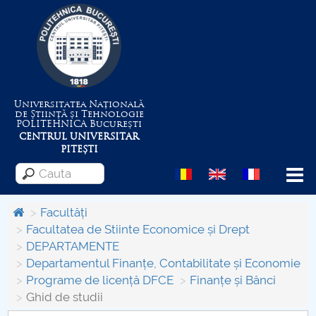
Universitatea Națională
de Știință și Tehnologie
POLITEHNICA
București
CENTRUL UNIVERSITAR
PITEȘTI
Menu
Facultăți
Facultatea de Stiinte Economice și Drept
DEPARTAMENTE
Despre Universitate
Departamentul Finanțe, Contabilitate și Economie
Programe de licență DFCE
Finanțe și Bănci
Centrul de Management al Proiectelor
Ghid de studii