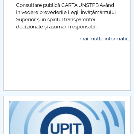
Consultare publică CARTA UNSTPB Având
Raportul Conducerii Centrului Universitar Pitești
.
în vedere prevederile Legii Învățământului
privind implementarea Planului Operațional 2020-
Superior și în spiritul transparenței
2024
decizionale și asumării responsabi...
Parteneri CUP
mai multe informatii...
Centrul de Consiliere și Orientare în Carieră
Chestionar angajabilitate ALUMNI – UPB
CAR2026
MENIU CANTINA
Planuri de învăţământ/Fișe discipline
Cadre didactice