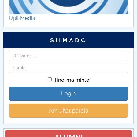
Decontari FMT (CUP)
Upit Media
Tabere studențești FMT (CUP)
S.I.I.M.A.D.C.
Utilizatorul
Parola
Tine-ma minte
Login
Am uitat parola