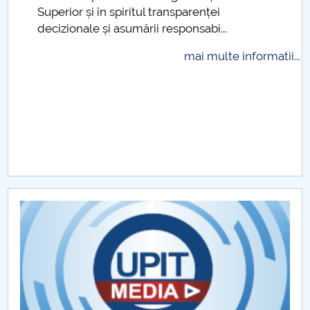
Superior și în spiritul transparenței
Raportul Conducerii Centrului Universitar Pitești
decizionale și asumării responsabi...
privind implementarea Planului Operațional 2020-
2024
mai multe informatii...
Parteneri CUP
Centrul de Consiliere și Orientare în Carieră
Chestionar angajabilitate ALUMNI – UPB
CAR2026
MENIU CANTINA
Burse FMT (CUP)
Cămine și cazări FMT (CUP)