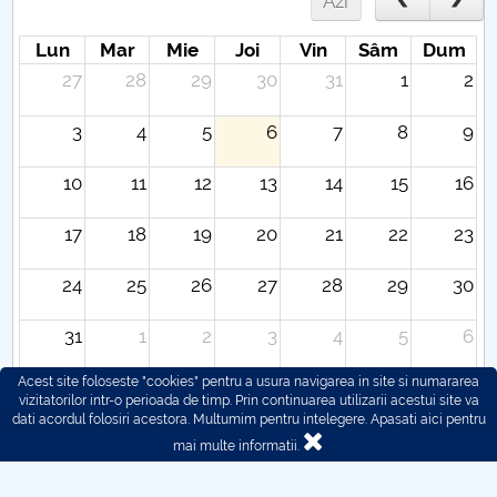
Azi
Lun
Mar
Mie
Joi
Vin
Sâm
Dum
27
28
29
30
31
1
2
3
4
5
6
7
8
9
10
11
12
13
14
15
16
17
18
19
20
21
22
23
24
25
26
27
28
29
30
31
1
2
3
4
5
6
Acest site foloseste "cookies" pentru a usura navigarea in site si numararea
vizitatorilor intr-o perioada de timp. Prin continuarea utilizarii acestui site va
dati acordul folosiri acestora. Multumim pentru intelegere.
Apasati aici pentru
mai multe informatii.