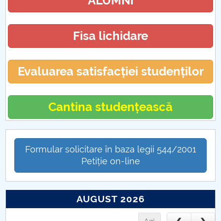
ALUMNI
Fisa lichidare
Evaluarea satisfacției studenților
Cantina studențească
Formular solicitare în baza legii 544/2001
Petiție on-line
AUGUST 2026