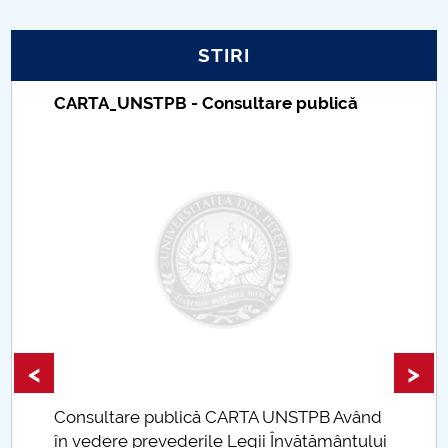
PNRR
STIRI
Proiect PRIM STUD
CARTA_UNSTPB - Consultare publică
Proiect SU-ETIC
Protecția datelor personale
UNIVERSITATE pentru comunitate
IOSUD/CSUD-Doctorate
Comisie de etica unversitară
<
>
Evenimente CUP
Consultare publică CARTA UNSTPB Având
Accesibilitate pentru studenții cu dizabilități
.
în vedere prevederile Legii Învățământului