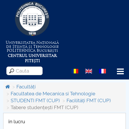
Universitatea Națională
de Știință și Tehnologie
POLITEHNICA
București
CENTRUL UNIVERSITAR
PITEȘTI
Menu
Facultăți
Facultatea de Mecanica si Tehnologie
STUDENTI FMT (CUP)
Facilități FMT (CUP)
Despre Universitate
Tabere studențești FMT (CUP)
Centrul de Management al Proiectelor
în lucru