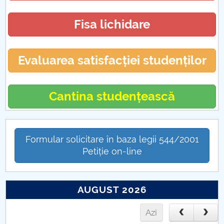
Fisa lichidare
Evaluarea satisfacției studenților
Cantina studențească
Formular solicitare în baza legii 544/2001
Petiție on-line
AUGUST 2026
Azi