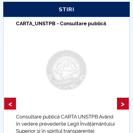
STIRI
PNRR
CARTA_UNSTPB - Consultare publică
Proiect PRIM STUD
Proiect SU-ETIC
Protecția datelor personale
UNIVERSITATE pentru comunitate
IOSUD/CSUD-Doctorate
Comisie de etica unversitară
<
>
Evenimente CUP
Consultare publică CARTA UNSTPB Având
.
în vedere prevederile Legii Învățământului
Accesibilitate pentru studenții cu dizabilități
Superior și în spiritul transparenței