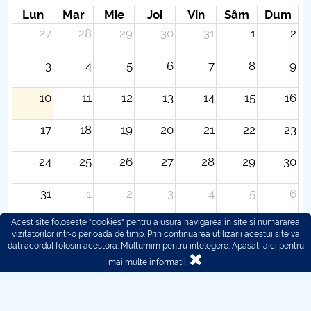
Lun
Mar
Mie
Joi
Vin
Sâm
Dum
27
28
29
30
31
1
2
3
4
5
6
7
8
9
10
11
12
13
14
15
16
17
18
19
20
21
22
23
24
25
26
27
28
29
30
31
1
2
3
4
5
6
Acest site foloseste "cookies" pentru a usura navigarea in site si numararea
vizitatorilor intr-o perioada de timp. Prin continuarea utilizarii acestui site va
dati acordul folosiri acestora. Multumim pentru intelegere.
Apasati aici pentru
mai multe informatii.