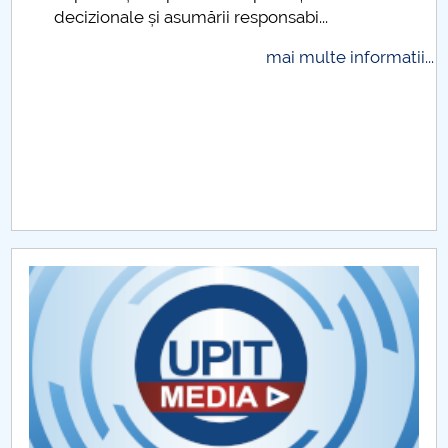
decizionale și asumării responsabi...
Raportul Conducerii Centrului Universitar Pitești
privind implementarea Planului Operațional 2020-
mai multe informatii...
2024
Parteneri CUP
Centrul de Consiliere și Orientare în Carieră
Chestionar angajabilitate ALUMNI – UPB
CAR2026
MENIU CANTINA
ALEGERI DFMI
ALEGERI STUDENTI