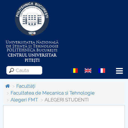
Universitatea Națională
de Știință și Tehnologie
POLITEHNICA
București
CENTRUL UNIVERSITAR
PITEȘTI
Menu
Facultăți
Facultatea de Mecanica si Tehnologie
Alegeri FMT
ALEGERI STUDENTI
Despre Universitate
Centrul de Management al Proiectelor