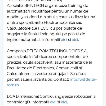
Asociatia BEINTECH organizeaza training de
Raportul Conducerii Centrului Universitar Pitești
automatizari industriale pentru un numar de
privind implementarea Planului Operațional 2020-
maxim 5 studenti din anul 4 care studiaza la una
2024
dintre specializarile Electromecanica sau
Calculatoare ale FECC, cu posibilitate de
Parteneri CUP
angajare la finalul trainingului pe postul de
inginer automatist. Informatii
aici
si
aici
.
Centrul de Consiliere și Orientare în Carieră
Compania DELTA ROM TECHNOLOGIES S.A.,
Chestionar angajabilitate ALUMNI – UPB
specializata în fabricarea componentelor de
precizie, cauta absolventi sau masteranzi de la
CAR2026
Facultatea de Electronica, Comunicatii si
Calculatoare, in vederea angajarii. Se ofera
MENIU CANTINA
pachet salarial avantajos. Contact:
mpufu@delta-
rom.ro
Informatii pentru studenti
DCA Dimensional Control angajeaza robotician si
Finalizare studii licenta
controlor 3D. Informatii
aici
si
aici
.