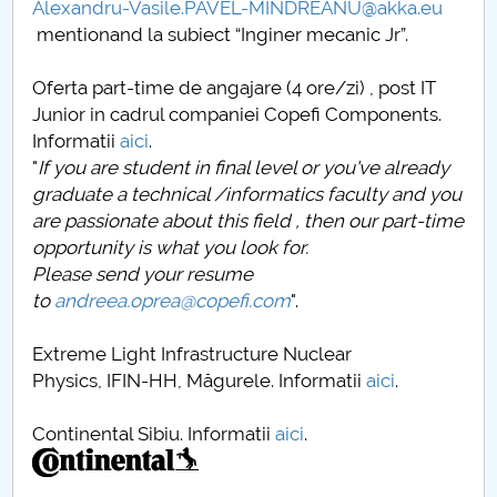
Alexandru-Vasile.PAVEL-MINDREANU@akka.eu
mentionand la subiect “Inginer mecanic Jr”.
Oferta part-time de angajare (4 ore/zi) , post IT
Junior in cadrul companiei Copefi Components.
Informatii
aici
.
"
I
f you are student in final level or you've already
graduate a technical /informatics faculty and you
are passionate about this field , then our part-time
opportunity is what you look for.
Please send your resume
to
andreea.oprea@copefi.com
".
Extreme Light Infrastructure Nuclear
Physics, IFIN-HH, Măgurele. Informatii
aici
.
Continental Sibiu. Informatii
aici
.