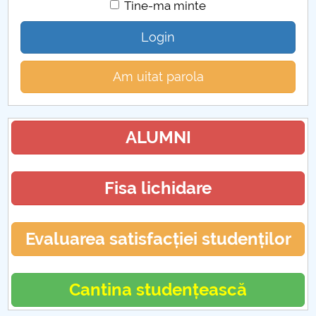
Tine-ma minte
Login
Am uitat parola
ALUMNI
Fisa lichidare
Evaluarea satisfacției studenților
Cantina studențească