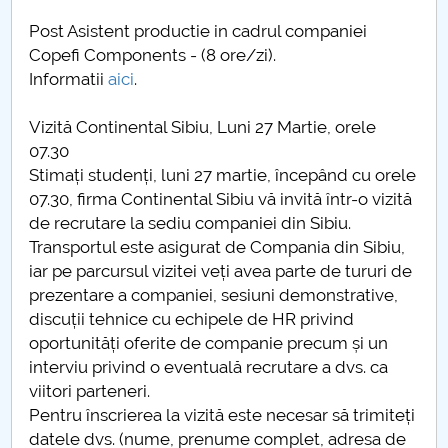
Finalizare studii master
Post Asistent productie in cadrul companiei
Copefi Components - (8 ore/zi).
Cercetare stiintifica si concursuri studentesti
Informatii
aici
.
Practica
Vizită Continental Sibiu, Luni 27 Martie, orele
07.30
Oportunitati cariera
Stimați studenți, luni 27 martie, începând cu orele
07.30, firma Continental Sibiu vă invită într-o vizită
Tabere studentesti
de recrutare la sediu companiei din Sibiu.
Transportul este asigurat de Compania din Sibiu,
Radioclub YO7KXJ
iar pe parcursul vizitei veți avea parte de tururi de
prezentare a companiei, sesiuni demonstrative,
Avizier electronic
discuții tehnice cu echipele de HR privind
oportunități oferite de companie precum și un
Absolventi
interviu privind o eventuală recrutare a dvs. ca
viitori parteneri.
Pentru înscrierea la vizită este necesar să trimiteți
datele dvs. (nume, prenume complet, adresa de