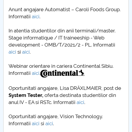
Anunt angajare Automatist – Caroli Foods Group.
Informatii
aici
.
In atentia studentilor din anii terminali/master.
Stage informatique / IT traineeship - Web
development - OMB/T/2021/2 - PL. Informatii
aici
si
aici
.
Webinar orientare in cariera Continental Sibiu.
Informatii
aici
.
Oportunitati angajare, Lisa DRÄXLMAIER, post de
System Tester,
oferta destinata studentilor din
anul IV - EA si RSTc. Informatii
aici
.
Oportunitati angajare, Vision Technology.
Informatii
aici
si
aici
.