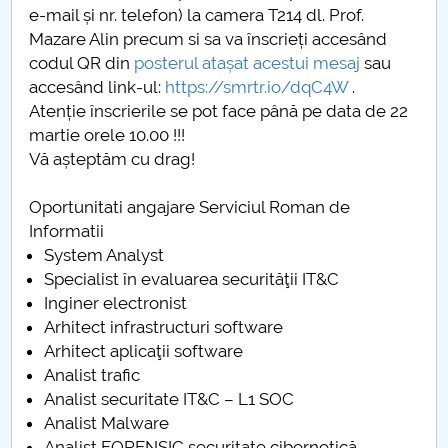
e-mail și nr. telefon) la camera T214 dl. Prof.
Mazare Alin precum si sa va înscrieți accesând
codul QR din
posterul atașat acestui mesaj
sau
accesând link-ul:
https://smrtr.io/dqC4W
.
Atenție înscrierile se pot face până pe data de 22
martie orele 10.00 !!!
Vă așteptăm cu drag!
Oportunitati angajare Serviciul Roman de
Informatii
System Analyst
Specialist în evaluarea securităţii IT&C
Inginer electronist
Arhitect infrastructuri software
Arhitect aplicaţii software
Analist trafic
Analist securitate IT&C – L1 SOC
Analist Malware
Analist FORENSIC securitate cibernetică