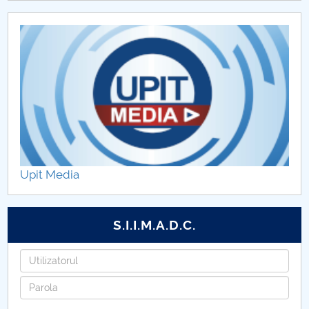
Upit Media
S.I.I.M.A.D.C.
Utilizatorul
Parola