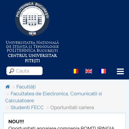
Universitatea Națională
de Știință și Tehnologie
POLITEHNICA
București
CENTRUL UNIVERSITAR
PITEȘTI
Menu
Facultăți
Facultatea de Electronica, Comunicatii si
Calculatoare
Despre Universitate
Studenti FECC
Oportunitati cariera
Centrul de Management al Proiectelor
NOU!!!
Oportunitati angajare compania ROMTURINGIA.