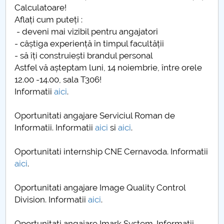
Calculatoare!
Aflați cum puteți :
- deveni mai vizibil pentru angajatori
- câștiga experiență în timpul facultății
- să îți construiești brandul personal
Astfel vă așteptam luni, 14 noiembrie, între orele
12.00 -14.00, sala T306!
Informatii
aici
.
Oportunitati angajare Serviciul Roman de
Informatii. Informatii
aici
si
aici
.
Oportunitati internship CNE Cernavoda. Informatii
aici
.
Oportunitati angajare Image Quality Control
Division. Informatii
aici
.
Oportunitati angajare Imark System. Informatii