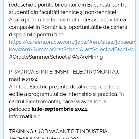
redeschide porțile birourilor din București pentru
studenți din facultăți tehnice și non-tehnice!
PNRR
Aplică pentru a afla mai multe despre activitatea
companiei în România și oportunitățile de carieră
Proiect PRIM STUD
disponibile pentru tine:
https://careers.oracle.com/jobs/#en/sites/jobsearch
Proiect SU-ETIC
keyword=Summer%20School&lastSelectedFacet=locat
#OracleSummerSchool #WeAreHiring
Protecția datelor personale
PRACTICA SI INTERNSHIP ELECTROMONTAJ,
UNIVERSITATE pentru comunitate
martie 2024
Arhitect Electric prezinta detalii despre a treia
IOSUD/CSUD-Doctorate
ediție a programului de internship și practică, în
cadrul Electromontaj, care va avea loc în
Comisie de etica unversitară
perioada
iulie-septembrie 2024.
Informatii
aici
.
Evenimente CUP
TRAINING + JOB VACANT BIT INDUSTRIAL
Accesibilitate pentru studenții cu dizabilități
TECHNOLOGY, februarie 2024