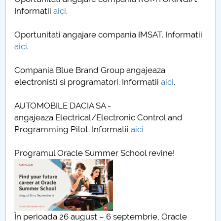
Consiliul de Administratie
Informatii
aici
.
Nr. de telefon si adrese Facultăți
Oportunitati angajare compania IMSAT. Informatii
aici
.
Admitere
Compania Blue Brand Group angajeaza
Români de pretutindeni - ADMITERE
electronisti si programatori. Informatii
aici
.
Senat
AUTOMOBILE DACIA SA -
angajeaza Electrical/Electronic Control and
Facultăți
Prog
r
amming Pilot. Informatii
aici
Studenți
Programul Oracle Summer School revine!
Ghiduri pentru STUDENȚI
Relații Publice
În perioada 26 august – 6 septembrie, Oracle
Relații Internaționale