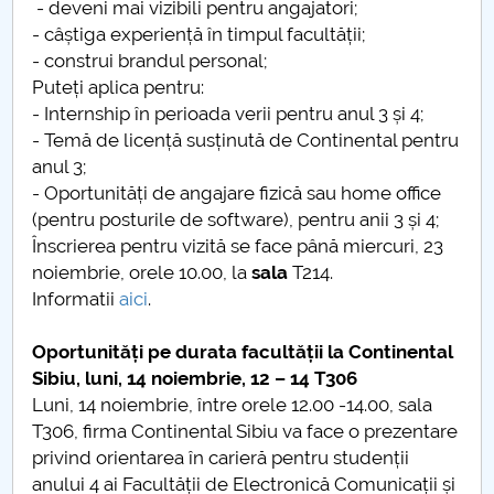
- deveni mai vizibili pentru angajatori;
- câștiga experiență în timpul facultății;
- construi brandul personal;
Puteți aplica pentru:
- Internship în perioada verii pentru anul 3 și 4;
- Temă de licență susținută de Continental pentru
anul 3;
- Oportunități de angajare fizică sau home office
(pentru posturile de software), pentru anii 3 și 4;
Înscrierea pentru vizită se face până miercuri, 23
noiembrie, orele 10.00, la
sala
T214.
Informatii
aici
.
Oportunități pe durata facultății la Continental
Sibiu, luni, 14 noiembrie, 12 – 14 T306
Luni, 14 noiembrie, între orele 12.00 -14.00, sala
T306, firma Continental Sibiu va face o prezentare
privind orientarea în carieră pentru studenții
anului 4 ai Facultății de Electronică Comunicații și