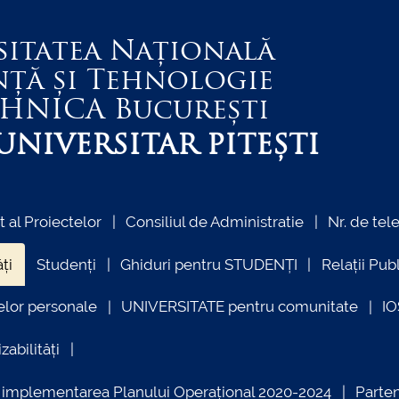
sitatea Națională
nță și Tehnologie
EHNICA
București
NIVERSITAR PITEȘTI
al Proiectelor
Consiliul de Administratie
Nr. de tel
ți
Studenți
Ghiduri pentru STUDENȚI
Relații Pub
elor personale
UNIVERSITATE pentru comunitate
I
zabilități
ind implementarea Planului Operațional 2020-2024
Parte