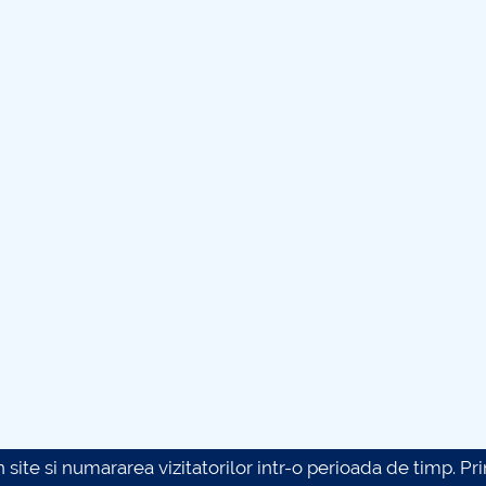
site si numararea vizitatorilor intr-o perioada de timp. Prin 