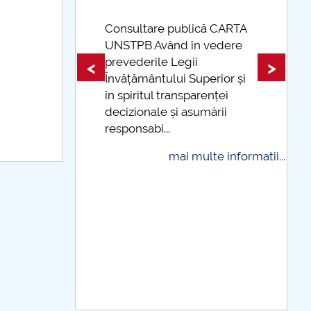
ublică CARTA
d în vedere
Taxe de școlarizare
egii
indexate Taxele se pot plăti
<
>
i Superior și
și cu cardul
nsparenței
mai multe informatii
i asumării
i multe informatii...