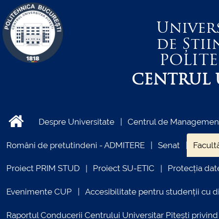
Univer
de Știi
POLIT
CENTRUL U
Despre Universitate
Centrul de Management 
Români de pretutindeni - ADMITERE
Senat
Facultă
Proiect PRIM STUD
Proiect SU-ETIC
Protecția dat
Evenimente CUP
Accesibilitate pentru studenții cu di
Raportul Conducerii Centrului Universitar Pitești priv