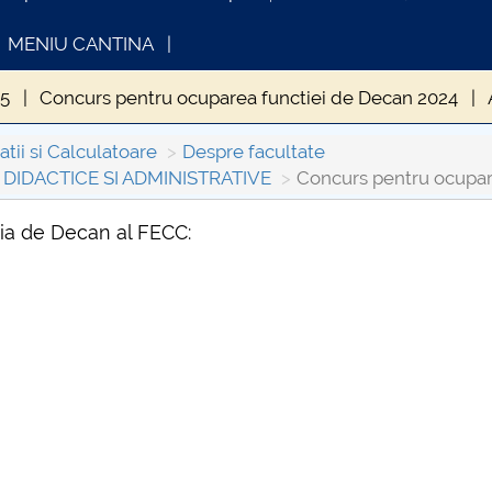
MENIU CANTINA
25
Concurs pentru ocuparea functiei de Decan 2024
23
Concursuri pentru ocuparea posturilor vacante 2020
tii si Calculatoare
Despre facultate
IDACTICE SI ADMINISTRATIVE
Concurs pentru ocupar
 pentru ocuparea posturilor vacante 2019
Concurs pentr
tia de Decan al FECC:
16
Concursuri pentru ocuparea posturilor vacante 2015
INFORMATII ACTE STUDII
CARTA_UNST
Consultare p
3