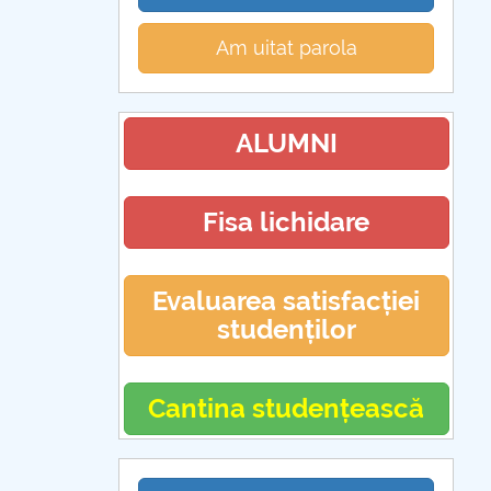
Am uitat parola
ALUMNI
Fisa lichidare
Evaluarea satisfacției
studenților
Cantina studențească