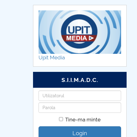
Upit Media
S.I.I.M.A.D.C.
Utilizatorul
Parola
Tine-ma minte
Login