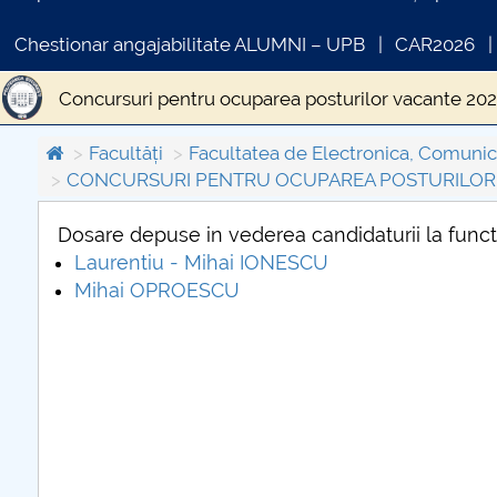
Chestionar angajabilitate ALUMNI – UPB
CAR2026
Concursuri pentru ocuparea posturilor vacante 20
Concursuri pentru ocuparea posturilor vacante 20
Facultăți
Facultatea de Electronica, Comunica
CONCURSURI PENTRU OCUPAREA POSTURILOR D
Concurs Director Departament 2019
Concursuri
Dosare depuse in vederea candidaturii la func
Concursuri pentru ocuparea posturilor vacante 20
Laurentiu - Mihai IONESCU
COMUNICAT DE PRESA
Mihai OPROESCU
PRIMSTUD 26.03.2026
Concursuri pentru ocuparea posturilor vacante 201