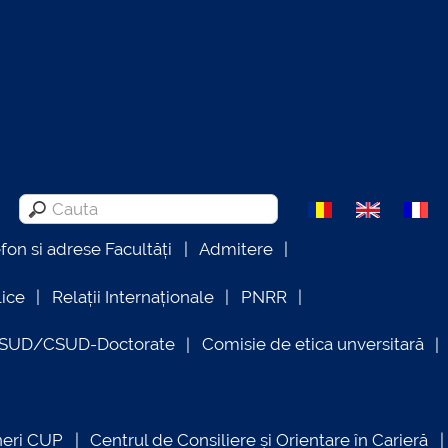
efon si adrese Facultăți
Admitere
lice
Relații Internaționale
PNRR
OSUD/CSUD-Doctorate
Comisie de etica unversitară
neri CUP
Centrul de Consiliere și Orientare în Carieră