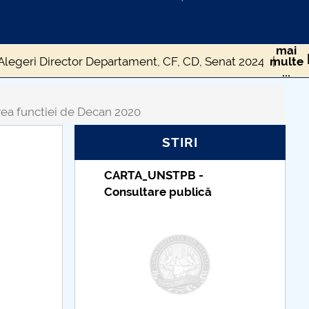
mai
Alegeri Director Departament, CF, CD, Senat 2024
multe
...
Concurs pentru ocuparea functiei de Decan 2020
ea functiei de Decan 2020
u ocuparea postului de Decan - iulie 2017
STIRI
Concursuri pentru ocuparea posturilor vacante 2014
PB -
Taxe de școlarizare
ublică
indexate – Centrul
Universitar Pitești