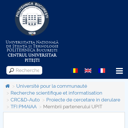
Universitatea Națională
de Știință și Tehnologie
POLITEHNICA
București
CENTRUL UNIVERSITAR
PITEȘTI
Menu
Université pour la communauté
Recherche scientifique et informatisation
CRC&D-Auto
Proiecte de cercetare in derulare
Despre Universitate
TFI PMAIAA
Membrii partenerului UPIT
Centrul de Management al Proiectelor