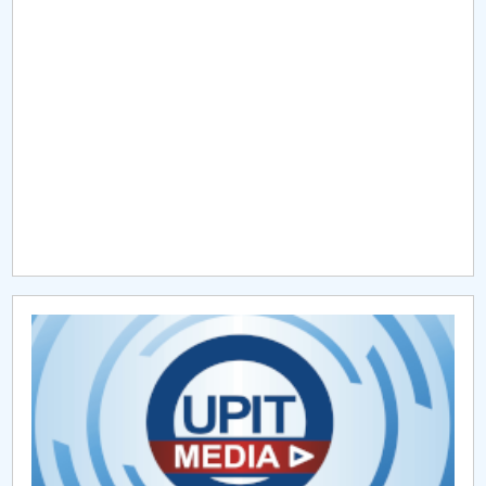
Raportul Conducerii Centrului Universitar Pitești
privind implementarea Planului Operațional 2020-
2024
Parteneri CUP
Centrul de Consiliere și Orientare în Carieră
Chestionar angajabilitate ALUMNI – UPB
CAR2026
MENIU CANTINA
Partenerii consorţiului
Membrii partenerului UPIT