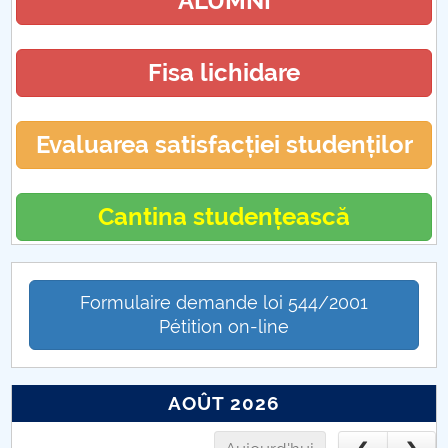
ALUMNI
Fisa lichidare
Evaluarea satisfacției studenților
Cantina studențească
Formulaire demande loi 544/2001
Pétition on-line
AOÛT 2026