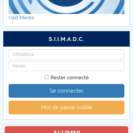
Etape şi activităţi – proiect component P1
Upit Media
Diseminare rezultate proiect component P1
Galerie foto
S.I.I.M.A.D.C.
Anunturi
Identifiant
Mot
Colaboratori UPIT
de
Rester connecté
passe
Contact
Se connecter
Mot de passe oublié