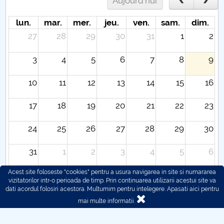
Aujourd'hui
lun.
mar.
mer.
jeu.
ven.
sam.
dim.
27
28
29
30
31
1
2
3
4
5
6
7
8
9
10
11
12
13
14
15
16
17
18
19
20
21
22
23
24
25
26
27
28
29
30
31
1
2
3
4
5
6
Acest site foloseste "cookies" pentru a usura navigarea in site si numararea
vizitatorilor intr-o perioada de timp. Prin continuarea utilizarii acestui site va
dati acordul folosiri acestora. Multumim pentru intelegere.
Apasati aici pentru
mai multe informatii.