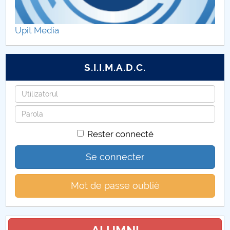
Etape şi activităţi – proiect component P1
Upit Media
Diseminare rezultate proiect component P1
Galerie foto
S.I.I.M.A.D.C.
Anunturi
Identifiant
Mot
Colaboratori UPIT
de
Rester connecté
passe
Contact
Se connecter
Mot de passe oublié