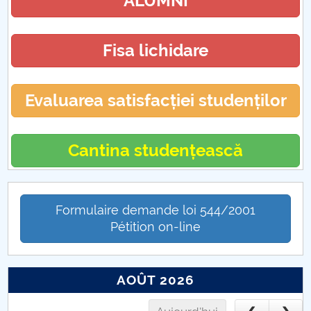
ALUMNI
Fisa lichidare
Evaluarea satisfacției studenților
Cantina studențească
Formulaire demande loi 544/2001
Pétition on-line
AOÛT 2026