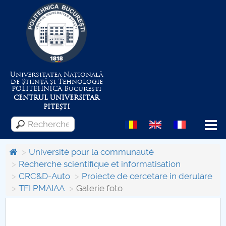
Universitatea Națională
de Știință și Tehnologie
POLITEHNICA
București
CENTRUL UNIVERSITAR
PITEȘTI
Menu
Université pour la communauté
Recherche scientifique et informatisation
CRC&D-Auto
Proiecte de cercetare in derulare
Despre Universitate
TFI PMAIAA
Galerie foto
Centrul de Management al Proiectelor