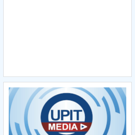
Raportul Conducerii Centrului Universitar Pitești
privind implementarea Planului Operațional 2020-
2024
Parteneri CUP
Centrul de Consiliere și Orientare în Carieră
Chestionar angajabilitate ALUMNI – UPB
CAR2026
MENIU CANTINA
Partenerii consorţiului
Membrii partenerului UPIT