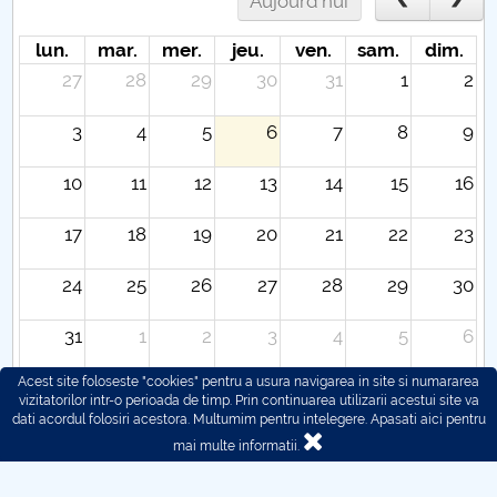
Aujourd'hui
lun.
mar.
mer.
jeu.
ven.
sam.
dim.
27
28
29
30
31
1
2
3
4
5
6
7
8
9
10
11
12
13
14
15
16
17
18
19
20
21
22
23
24
25
26
27
28
29
30
31
1
2
3
4
5
6
Acest site foloseste "cookies" pentru a usura navigarea in site si numararea
vizitatorilor intr-o perioada de timp. Prin continuarea utilizarii acestui site va
dati acordul folosiri acestora. Multumim pentru intelegere.
Apasati aici pentru
mai multe informatii.