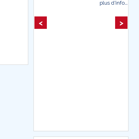
plus d'info...
plus d'info
<
>