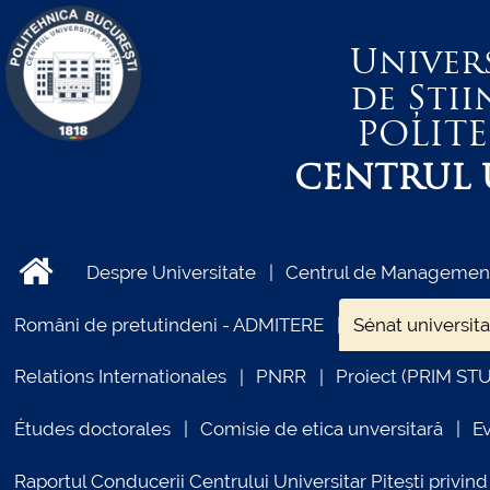
Univer
de Știi
POLIT
CENTRUL U
Despre Universitate
Centrul de Management 
Români de pretutindeni - ADMITERE
Sénat universita
Relations Internationales
PNRR
Proiect (PRIM ST
Études doctorales
Comisie de etica unversitară
E
Raportul Conducerii Centrului Universitar Pitești priv