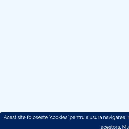
Acest site foloseste "cookies" pentru a usura navigarea in 
acestora. M