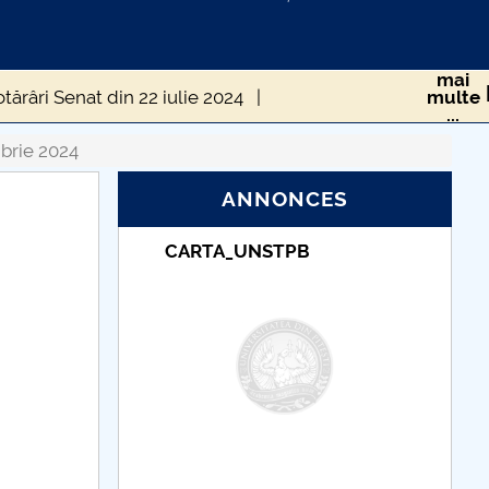
mai
tărâri Senat din 22 iulie 2024
multe
...
e
Hotărâri Senat din 2 octombrie 2024
brie 2024
ANNONCES
mbrie 2024
Hotărâri Senat din 4 noiembrie 2024
TPB
Taxe de școlarizare
mbrie 2024
Hotărâri Senat din 14 iunie 2024
indexate – Centrul
Universitar Pitești
Hotărâri Senat din 6 februarie 2024
024
Hotărâri Senat din 12 martie 2024
Hotărâri Senat din 9 aprilie 2024
tărâri Senat din 19 decembrie 2024