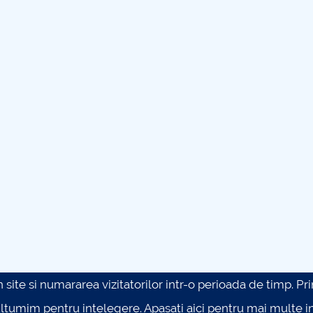
site si numararea vizitatorilor intr-o perioada de timp. Prin 
ultumim pentru intelegere.
Apasati aici pentru mai multe in