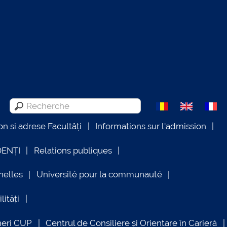
on si adrese Facultăți
Informations sur l'admission
DENȚI
Relations publiques
nelles
Université pour la communauté
lități
neri CUP
Centrul de Consiliere și Orientare în Carieră