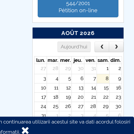
544/2001
Pétition on-line
AOÛT 2026
Aujourd'hui
lun.
mar.
mer.
jeu.
ven.
sam.
dim.
27
28
29
30
31
1
2
3
4
5
6
7
8
9
10
11
12
13
14
15
16
17
18
19
20
21
22
23
24
25
26
27
28
29
30
31
1
2
3
4
5
6
continuarea utilizarii acestui site va dati acordul folosiri
formatii.