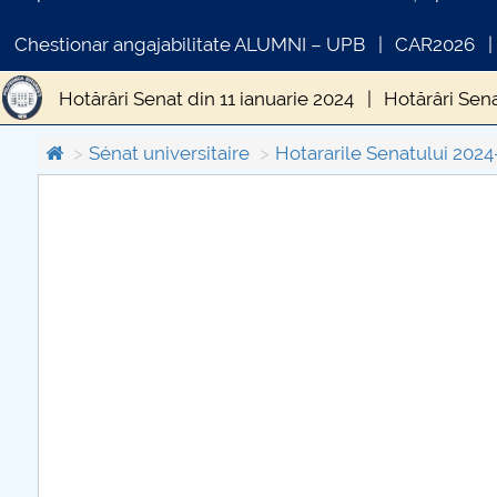
Chestionar angajabilitate ALUMNI – UPB
CAR2026
Hotărâri Senat din 11 ianuarie 2024
Hotărâri Sena
Hotărâri Senat din 31 iulie 2024
Hotărâri Senat 
Sénat universitaire
Hotararile Senatului 202
Hotărâri Senat din 14 octombrie 2024
Hotărâri S
COMUNICAT DE PRESA
Hotărâri Senat din 12 noiembrie 2024
Hotărâri S
PRIMSTUD 26.03.2026
Hotărâri Senat din 30 mai 2024
Hotărâri Senat d
Hotărâri Senat din 9 februarie 2024
Hotărâri Sen
Hotărâri Senat din 18 martie 2024
Hotărâri Sena
Hotărâri Senat din 12 aprilie 2024
Hotărâri Senat 