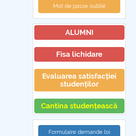
Mot de passe oublié
ALUMNI
Fisa lichidare
Evaluarea satisfacției
studenților
Cantina studențească
Formulaire demande loi