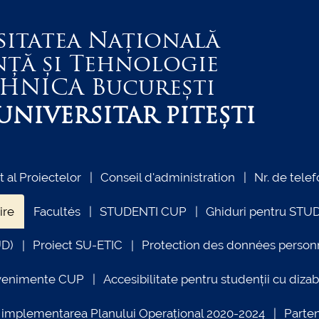
sitatea Națională
nță și Tehnologie
EHNICA
București
NIVERSITAR PITEȘTI
al Proiectelor
Conseil d'administration
Nr. de telef
ire
Facultés
STUDENTI CUP
Ghiduri pentru STU
UD)
Proiect SU-ETIC
Protection des données person
venimente CUP
Accesibilitate pentru studenții cu dizabi
ind implementarea Planului Operațional 2020-2024
Parte