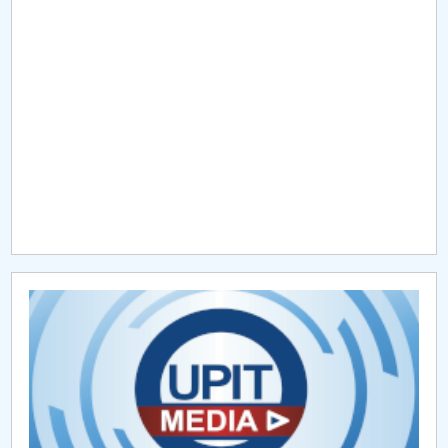
Raportul Conducerii Centrului Universitar Pitești
privind implementarea Planului Operațional 2020-
2024
Parteneri CUP
Centrul de Consiliere și Orientare în Carieră
Chestionar angajabilitate ALUMNI – UPB
CAR2026
MENIU CANTINA
Hotărâri Senat din 11 ianuarie 2024
Hotărâri Senat din 27 iunie 2024