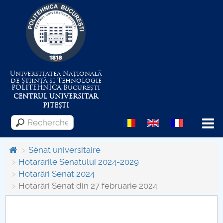
Universitatea Națională
de Știință și Tehnologie
POLITEHNICA
București
CENTRUL UNIVERSITAR
PITEȘTI
Menu
Sénat universitaire
Hotararile Senatului 2024-2029
Hotarâri Senat 2024
Despre Universitate
Hotărâri Senat din 27 februarie 2024
Centrul de Management al Proiectelor