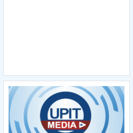
Raportul Conducerii Centrului Universitar Pitești
privind implementarea Planului Operațional 2020-
2024
Parteneri CUP
Centrul de Consiliere și Orientare în Carieră
Chestionar angajabilitate ALUMNI – UPB
CAR2026
MENIU CANTINA
Hotărâri Senat din 11 ianuarie 2024
Hotărâri Senat din 27 iunie 2024