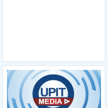
Raportul Conducerii Centrului Universitar Pitești
privind implementarea Planului Operațional 2020-
2024
Parteneri CUP
Centrul de Consiliere și Orientare în Carieră
Chestionar angajabilitate ALUMNI – UPB
CAR2026
MENIU CANTINA
Hotărâri Senat din 11 ianuarie 2024
Hotărâri Senat din 27 iunie 2024