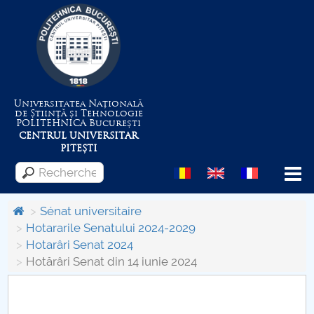
Universitatea Națională
de Știință și Tehnologie
POLITEHNICA
București
CENTRUL UNIVERSITAR
PITEȘTI
Menu
Sénat universitaire
Hotararile Senatului 2024-2029
Hotarâri Senat 2024
Despre Universitate
Hotărâri Senat din 14 iunie 2024
Centrul de Management al Proiectelor