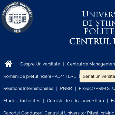
Univer
de Știi
POLIT
CENTRUL U
Despre Universitate
Centrul de Management 
Români de pretutindeni - ADMITERE
Sénat universita
Relations Internationales
PNRR
Proiect (PRIM ST
Études doctorales
Comisie de etica unversitară
E
Raportul Conducerii Centrului Universitar Pitești priv