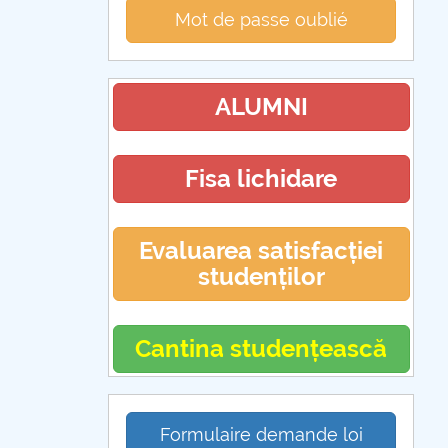
Mot de passe oublié
ALUMNI
Fisa lichidare
Evaluarea satisfacției
studenților
Cantina studențească
Formulaire demande loi