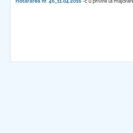
Hotararea nr. 46_11.04.2016
-c u privire la majora
plus d'info...