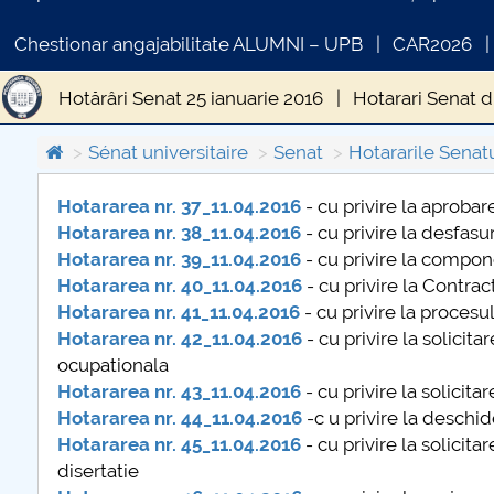
Chestionar angajabilitate ALUMNI – UPB
CAR2026
Hotărâri Senat 25 ianuarie 2016
Hotarari Senat 
Hotărâri Senat 4 martie 2016
Hotărâri Senat 21 
Sénat universitaire
Senat
Hotararile Senat
Hotarari Senat din 21 iunie 2016
Hotărâri Senat d
Hotararea nr. 37_11.04.2016
- cu privire la aproba
Hotararea nr. 38_11.04.2016
- cu privire la desfasu
COMUNICAT DE PRESA
IN
Hotărâri Senat din 14 septembrie 2016
Hotărâri 
Hotararea nr. 39_11.04.2016
- cu privire la compon
PRIMSTUD 26.03.2026
Hotararea nr. 40_11.04.2016
- cu privire la Contr
Hotarari Senat din 17.10.2016
Hotărâri Senat din
Hotararea nr. 41_11.04.2016
- cu privire la procesu
Hotararea nr. 42_11.04.2016
- cu privire la solicit
hotrari-senat-28-noiembrie-2016
ocupationala
Hotararea nr. 43_11.04.2016
- cu privire la solicit
Hotararea nr. 44_11.04.2016
-c u privire la deschi
Hotararea nr. 45_11.04.2016
- cu privire la solicit
disertatie