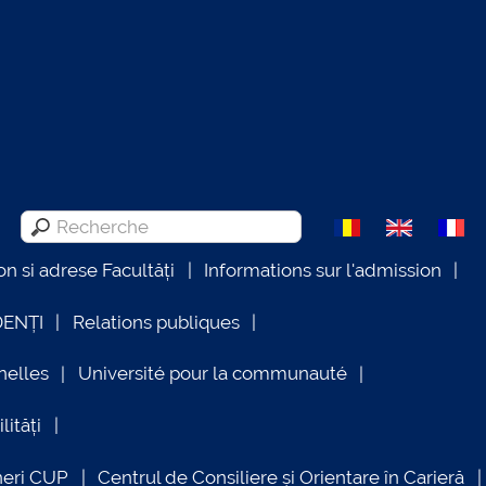
on si adrese Facultăți
Informations sur l'admission
DENȚI
Relations publiques
nelles
Université pour la communauté
lități
neri CUP
Centrul de Consiliere și Orientare în Carieră