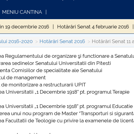
MENIU CANTINA
din 19 decembrie 2016
Hotărâri Senat 4 februarie 2016
martie 2016
Hotărâri Senat 11 aprilie 2016
Hotărâri Sen
ului 2016-2020
Hotărâri Senat 2016
Hotărâri Senat 11 a
in 29 iunie 2016
Hotărâri Senat din 25 iulie 2016
Hotă
rea Regulamentului de organizare şi functionare a Senatul
rarea sedinelor Senatului Universitatii din Pitesti
FORMATII ACTE STUDII
CARTA_UNSTPB
Senat din 19 septembrie 2016
Hotarari Senat din 30 sep
enta Comisiilor de specialitate ale Senatului
actul de management
 24 octombrie 2016
Hotărâri Senat din 31 octombrie 201
l de monitorizare a restructurarii UPIT
area Universitatii „1 Decembrie 1918” pt. programul Terapie
area Universitatii „1 Decembrie 1918” pt. programul Educatie 
derea unui nou program de Master “Transporturi si siguranta
area Facultatii de Teologie cu privire la examenele de licent