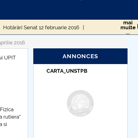
mai
Hotărâri Senat 12 februarie 2016
multe
...
at 18 aprilie 2016
Hotărâri Senat din 23 mai 2016
prilie 2016
ANNONCES
rârile Senatului 12septembrie 2016
ui UPIT
Taxe de școlarizare
t. 2016
Hotarari din 7 octombrie 2016
indexate – Centrul
Universitar Pitești
6
Hotărâri Senat din 14 noiembrie 2014
Fizica
 rutiera”
a si