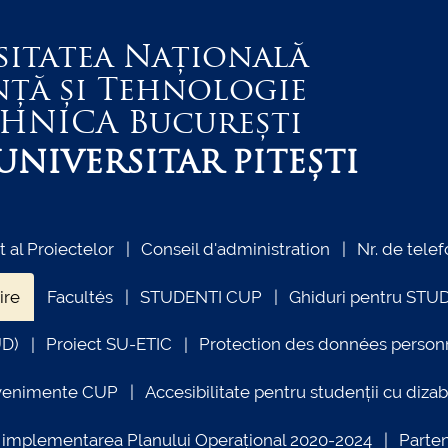
sitatea Națională
nță și Tehnologie
EHNICA
București
NIVERSITAR PITEȘTI
al Proiectelor
Conseil d'administration
Nr. de telef
ire
Facultés
STUDENTI CUP
Ghiduri pentru STU
UD)
Proiect SU-ETIC
Protection des données person
venimente CUP
Accesibilitate pentru studenții cu dizabi
ind implementarea Planului Operațional 2020-2024
Parte