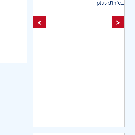
plus d'info...
plus d'info...
<
>