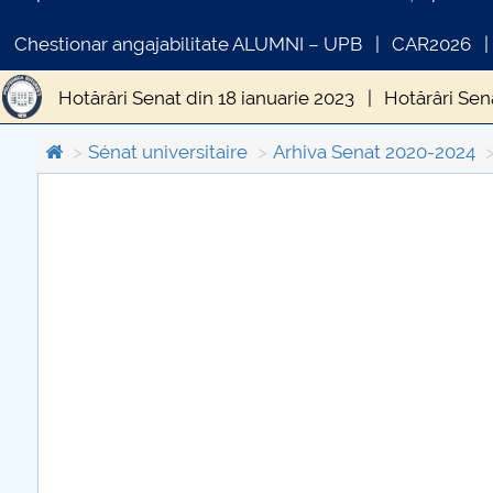
Chestionar angajabilitate ALUMNI – UPB
CAR2026
Hotărâri Senat din 18 ianuarie 2023
Hotărâri Sen
Hotărâri Senat din 8.05.2023
Hotărâri Senat din 
Sénat universitaire
Arhiva Senat 2020-2024
Hotărâri Senat UNSTPB din 29.08.2023
Hotărâri
COMUNICAT DE PRESA
Hotărâri Senat UNSTPB din 8 septembrie 2023
PRIMSTUD 26.03.2026
Hotărâri Senat UNSTPB din 3 octombrie 2023
H
Hotărâri Senat UNSTPB din 10 noiembrie 2023
H
Hotărâri Senat UNSTPB din 7 decembrie 2023
H