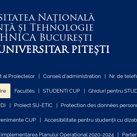
sitatea Națională
nță și Tehnologie
EHNICA
București
NIVERSITAR PITEȘTI
al Proiectelor
Conseil d'administration
Nr. de telef
ire
Facultés
STUDENTI CUP
Ghiduri pentru STU
UD)
Proiect SU-ETIC
Protection des données person
venimente CUP
Accesibilitate pentru studenții cu dizabi
ind implementarea Planului Operațional 2020-2024
Parte