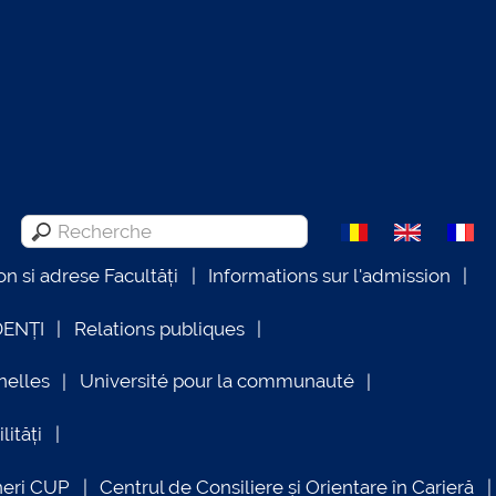
on si adrese Facultăți
Informations sur l'admission
DENȚI
Relations publiques
nelles
Université pour la communauté
lități
neri CUP
Centrul de Consiliere și Orientare în Carieră