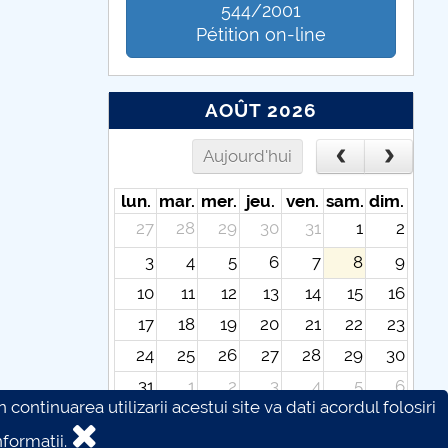
544/2001
Pétition on-line
AOÛT 2026
Aujourd'hui
lun.
mar.
mer.
jeu.
ven.
sam.
dim.
27
28
29
30
31
1
2
3
4
5
6
7
8
9
10
11
12
13
14
15
16
17
18
19
20
21
22
23
24
25
26
27
28
29
30
31
1
2
3
4
5
6
continuarea utilizarii acestui site va dati acordul folosiri
formatii.