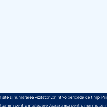
site si numararea vizitatorilor intr-o perioada de timp. Prin 
ultumim pentru intelegere.
Apasati aici pentru mai multe in