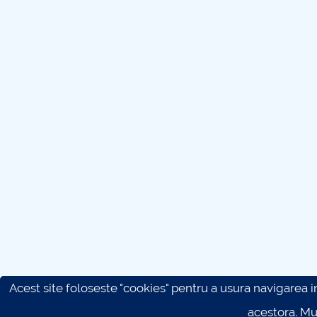
Acest site foloseste "cookies" pentru a usura navigarea in 
acestora. M