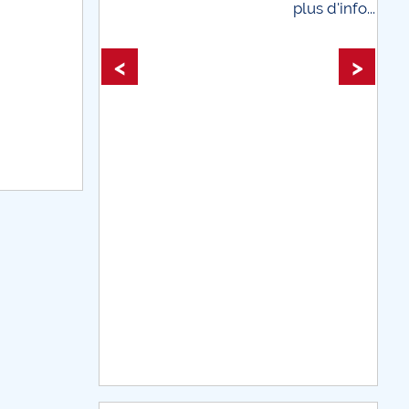
plus d'info...
plus d'info
<
>