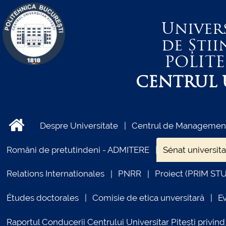
Univer
de Știi
POLIT
CENTRUL U
Despre Universitate
Centrul de Management 
Români de pretutindeni - ADMITERE
Sénat universita
Relations Internationales
PNRR
Proiect (PRIM ST
Études doctorales
Comisie de etica unversitară
E
Raportul Conducerii Centrului Universitar Pitești priv