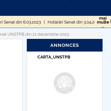
mai
ri Senat din 6.03.2023
Hotărâri Senat din 3.04.2023
multe
...
nat UNSTPB din 14.07.2023
enat UNSTPB din 21 decembrie 2023
ANNONCES
UNSTPB din 6 septembrie 2023
TPB
Taxe de școlarizare
ri Senat UNSTPB din 28 septembrie 2023
indexate – Centrul
Universitar Pitești
Senat UNSTPB din 26 octombrie 2023
 Senat UNSTPB din 4 decembrie 2023
 Senat UNSTPB din 21 decembrie 2023