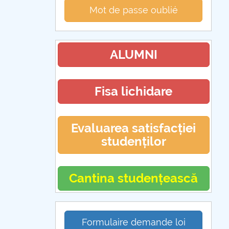
Mot de passe oublié
ALUMNI
Fisa lichidare
Evaluarea satisfacției
studenților
Cantina studențească
Formulaire demande loi