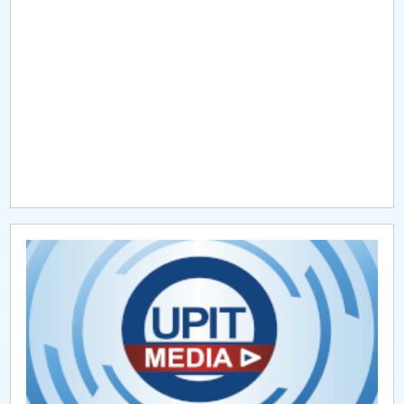
Raportul Conducerii Centrului Universitar Pitești
privind implementarea Planului Operațional 2020-
2024
Parteneri CUP
Centrul de Consiliere și Orientare în Carieră
Chestionar angajabilitate ALUMNI – UPB
CAR2026
MENIU CANTINA
Hotărâri Senat din 29 martie 2021
Hotărâri Senat din 19 februarie 2021