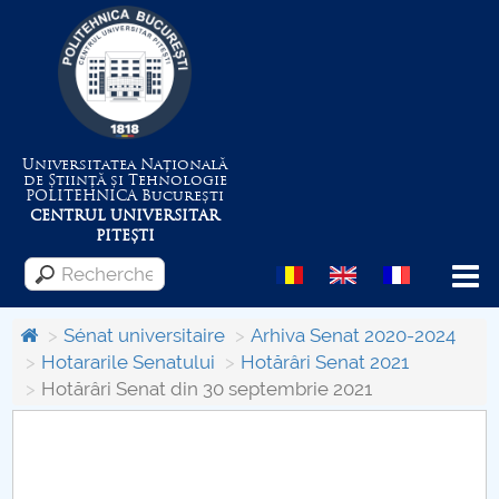
Universitatea Națională
de Știință și Tehnologie
POLITEHNICA
București
CENTRUL UNIVERSITAR
PITEȘTI
Menu
Sénat universitaire
Arhiva Senat 2020-2024
Hotararile Senatului
Hotărâri Senat 2021
Hotărâri Senat din 30 septembrie 2021
Despre Universitate
Centrul de Management al Proiectelor