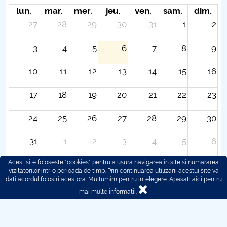
lun.
mar.
mer.
jeu.
ven.
sam.
dim.
27
28
29
30
31
1
2
3
4
5
6
7
8
9
10
11
12
13
14
15
16
17
18
19
20
21
22
23
24
25
26
27
28
29
30
31
1
2
3
4
5
6
Acest site foloseste "cookies" pentru a usura navigarea in site si numararea
vizitatorilor intr-o perioada de timp. Prin continuarea utilizarii acestui site va
dati acordul folosiri acestora. Multumim pentru intelegere.
Apasati aici pentru
mai multe informatii.