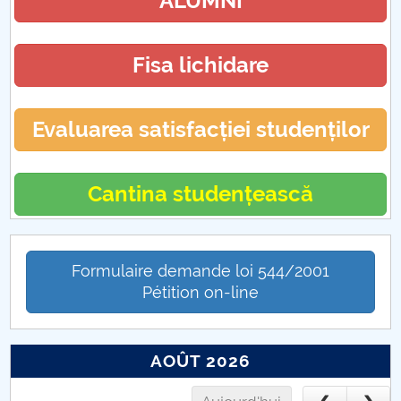
ALUMNI
Fisa lichidare
Evaluarea satisfacției studenților
Cantina studențească
Formulaire demande loi 544/2001
Pétition on-line
AOÛT 2026