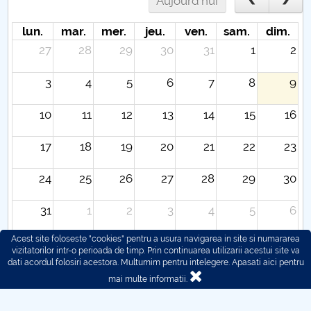
Aujourd'hui
lun.
mar.
mer.
jeu.
ven.
sam.
dim.
27
28
29
30
31
1
2
3
4
5
6
7
8
9
10
11
12
13
14
15
16
17
18
19
20
21
22
23
24
25
26
27
28
29
30
31
1
2
3
4
5
6
Acest site foloseste "cookies" pentru a usura navigarea in site si numararea
vizitatorilor intr-o perioada de timp. Prin continuarea utilizarii acestui site va
dati acordul folosiri acestora. Multumim pentru intelegere.
Apasati aici pentru
mai multe informatii.