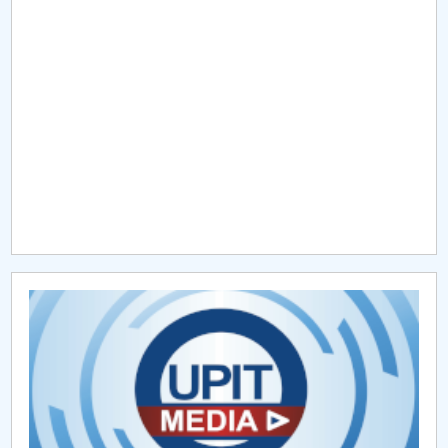
Raportul Conducerii Centrului Universitar Pitești
privind implementarea Planului Operațional 2020-
2024
Parteneri CUP
Centrul de Consiliere și Orientare în Carieră
Chestionar angajabilitate ALUMNI – UPB
CAR2026
MENIU CANTINA
Partenerii consorţiului
Membrii partenerului UPIT