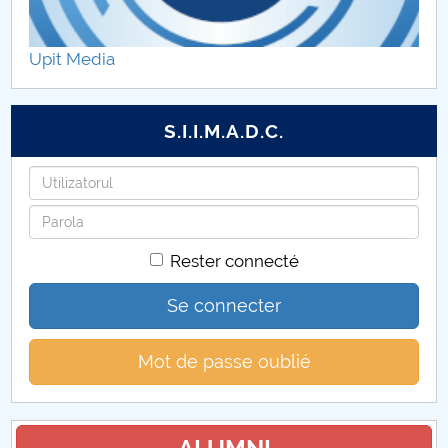
Etape şi activităţi – proiect component P1
Upit Media
Diseminare rezultate proiect component P1
Galerie foto
S.I.I.M.A.D.C.
Anunturi
Identifiant
Mot
Colaboratori UPIT
de
Rester connecté
passe
Contact
Se connecter
Mot de passe oublié