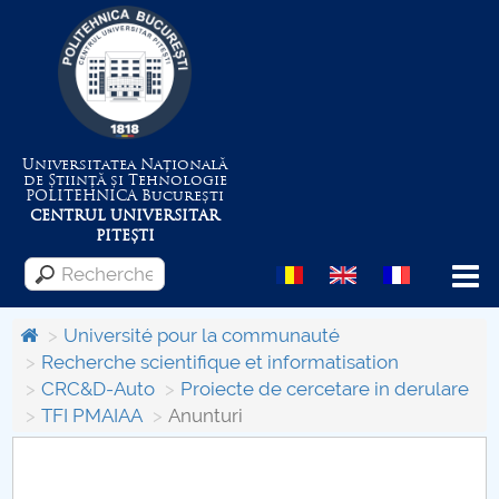
Universitatea Națională
de Știință și Tehnologie
POLITEHNICA
București
CENTRUL UNIVERSITAR
PITEȘTI
Menu
Université pour la communauté
Recherche scientifique et informatisation
CRC&D-Auto
Proiecte de cercetare in derulare
Despre Universitate
TFI PMAIAA
Anunturi
Centrul de Management al Proiectelor