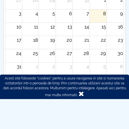
27
28
29
30
31
1
2
3
4
5
6
7
8
9
10
11
12
13
14
15
16
17
18
19
20
21
22
23
24
25
26
27
28
29
30
31
1
2
3
4
5
6
Acest site foloseste "cookies" pentru a usura navigarea in site si numararea
vizitatorilor intr-o perioada de timp. Prin continuarea utilizarii acestui site va
dati acordul folosiri acestora. Multumim pentru intelegere.
Apasati aici pentru
mai multe informatii.
© 2016 - 2026 POLITEHNICA București - Centrul