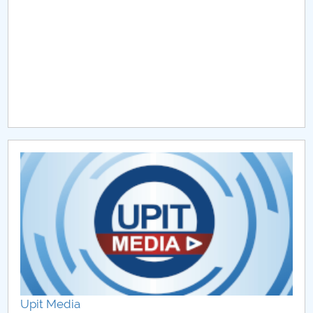
Raportul Conducerii Centrului Universitar Pitești
privind implementarea Planului Operațional 2020-
2024
Parteneri CUP
Centrul de Consiliere și Orientare în Carieră
Chestionar angajabilitate ALUMNI – UPB
CAR2026
MENIU CANTINA
Digitalizare
Invatamant dual
Upit Media