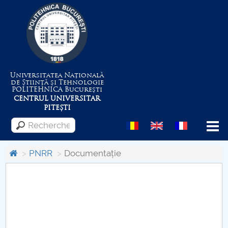
Universitatea Națională
de Știință și Tehnologie
POLITEHNICA
București
CENTRUL UNIVERSITAR
PITEȘTI
Menu
PNRR
Documentație
Despre Universitate
Centrul de Management al Proiectelor