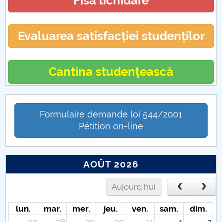
Fisa lichidare
Evaluarea satisfacției studenților
Cantina studențească
Formulaire demande loi 544/2001
Pétition on-line
AOÛT 2026
Aujourd'hui
lun.
mar.
mer.
jeu.
ven.
sam.
dim.