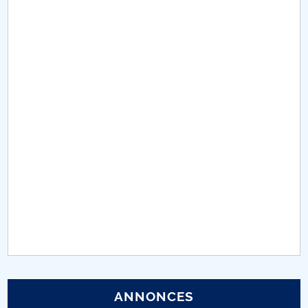
Conseil d'administration
Nr. de telefon si adrese Facultăți
Informations sur l'admission
Români de pretutindeni - ADMITERE
Sénat universitaire
Facultés
STUDENTI CUP
Ghiduri pentru STUDENȚI
Relations publiques
ANNONCES
Relations Internationales