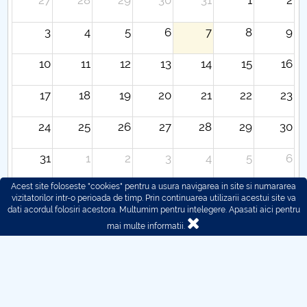
27
28
29
30
31
1
2
3
4
5
6
7
8
9
10
11
12
13
14
15
16
17
18
19
20
21
22
23
24
25
26
27
28
29
30
31
1
2
3
4
5
6
Acest site foloseste "cookies" pentru a usura navigarea in site si numararea
vizitatorilor intr-o perioada de timp. Prin continuarea utilizarii acestui site va
dati acordul folosiri acestora. Multumim pentru intelegere.
Apasati aici pentru
mai multe informatii.
© 2016 - 2026 POLITEHNICA București - Centrul