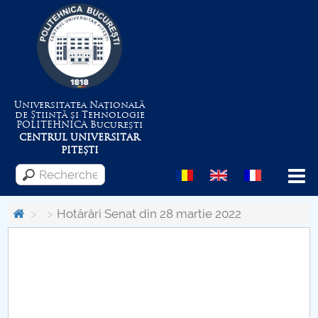
Universitatea Națională
de Știință și Tehnologie
POLITEHNICA
București
CENTRUL UNIVERSITAR
PITEȘTI
Menu
Hotărâri Senat din 28 martie 2022
Despre Universitate
Centrul de Management al Proiectelor