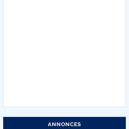
Conseil d'administration
Nr. de telefon si adrese Facultăți
Informations sur l'admission
Români de pretutindeni - ADMITERE
Sénat universitaire
Facultés
STUDENTI CUP
Ghiduri pentru STUDENȚI
Relations publiques
ANNONCES
Relations Internationales