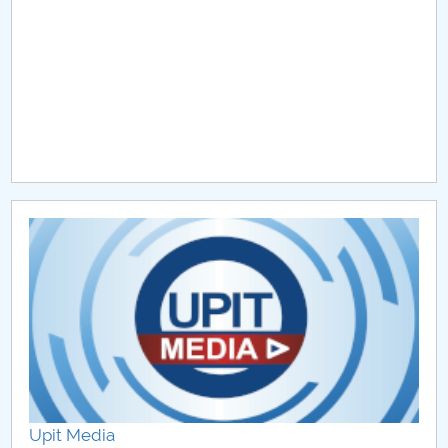
Raportul Conducerii Centrului Universitar Pitești
privind implementarea Planului Operațional 2020-
2024
Parteneri CUP
Centrul de Consiliere și Orientare în Carieră
Chestionar angajabilitate ALUMNI – UPB
CAR2026
MENIU CANTINA
Hotărâri Senat din 31 ianuarie 2022
Hotărâri Senat din 29 noiembrie 2022
Upit Media